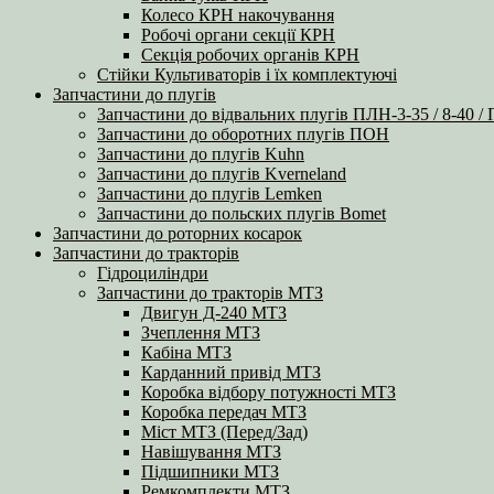
Колесо КРН накочування
Робочі органи секції КРН
Секція робочих органів КРН
Стійки Культиваторів і їх комплектуючі
Запчастини до плугів
Запчастини до відвальних плугів ПЛН-3-35 / 8-40 /
Запчастини до оборотних плугів ПОН
Запчастини до плугів Kuhn
Запчастини до плугів Kverneland
Запчастини до плугів Lemken
Запчастини до польских плугів Bomet
Запчастини до роторних косарок
Запчастини до тракторів
Гідроциліндри
Запчастини до тракторів МТЗ
Двигун Д-240 МТЗ
Зчеплення МТЗ
Кабіна МТЗ
Карданний привід МТЗ
Коробка відбору потужності МТЗ
Коробка передач МТЗ
Міст МТЗ (Перед/Зад)
Навішування МТЗ
Підшипники МТЗ
Ремкомплекти МТЗ