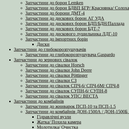
Запчастини до борон Lemken
Запчастини до борон БДВП БГР/ Краснянка/ Солоха
Запчастини до борони ДМТ-4
Запчастини до дискових борон АГ УДА
Запчастини до дискових борон БДП/БДН/Паллада
Запчастини до дискових борон БДТ-7
Запчастини до дискового лущильника ЛДГ-10
Запчастини до імпортних борін
Диски
Запчастини до глибокорозпушувачів
Запчастини до глибокорозпушувача Gaspardo
Запчастини до зернових сівалок
Запчастини до сівалки Horsch
Запчастини до сівалки John Deere
Запчастини до сівалки Pöttinger
Запчастини до сівалки СЗ
Запчастини до сівалок СПЧ-6/ СПЧ-6М/ СПЧ-8
Запчастини до сівалок СУПН-6/ СУПН-8
Запчастини до сівалок УПС/ ВЕСТА
Запчастини до комбайнів
Запчастини до жниварок ПСП-10 та ПСП-1.5
Запчастини до комбайнів ДОН-1500А / ДОН-1500
Гідравлічні вузли
Жатка/ Похила камера
Молотилка/ Очистка