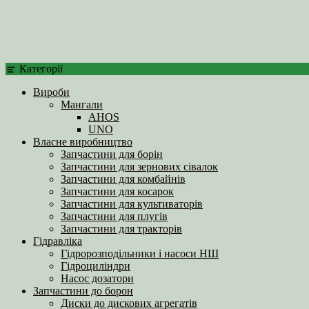
Категорії
Вироби
Мангали
AHOS
UNO
Власне виробництво
Запчастини для борін
Запчастини для зернових сівалок
Запчастини для комбайнів
Запчастини для косарок
Запчастини для культиваторів
Запчастини для плугів
Запчастини для тракторів
Гідравліка
Гідророзподільники і насоси НШ
Гідроциліндри
Насос дозатори
Запчастини до борон
Диски до дискових агрегатів