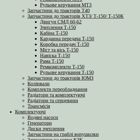
Рульове керування МТЗ
Запчастини до тракторів Т40
Запчастини до тракторів ХТЗ/ Т-150/ Т-150К
Двигун СМД 60-62
Зчеплення Т-150
Кабіна Т-150
Карданна передача Т-150
Коробка передач Т-150
Міст та вісь Т-150
Навіска Т-150
Рама Т-150
Ремкомплекти Т-150
Рульове керування Т-150
Запчастини до тракторів ЮМЗ
Колінвали
Комплекти переобладнання
Радіатори та комплектуючі
Радіатори та серцевини
Трансмісія
Комплектуючі
Водяні насоси
Генератори
Диски зчеплення
Запчастини на граблі ворушилки
Запчастини на котки КЗК