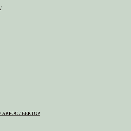
/
Б / АКРОС / ВЕКТОР