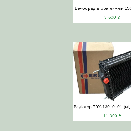
Бачок радіатора нижній 15
(мідний) трактор Т-150/
3 500
₴
комбайн СК-5 Нив
Радіатор 70У-13010101 (мі
МТЗ-80/82 двигуни Д-24
11 300
₴
(ERKA Туреччина)