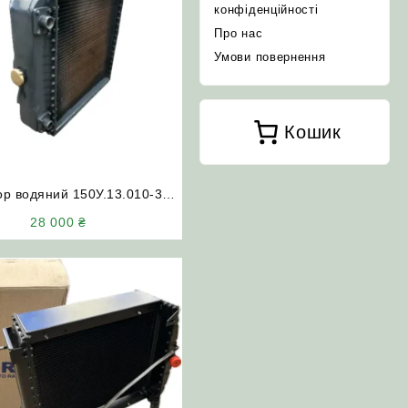
конфіденційності
Про нас
Умови повернення
Кошик
ор водяний 150У.13.010-3
-150К) комбайн Єнісей Нива
28 000
₴
(двигуни СМД-60/62/64)