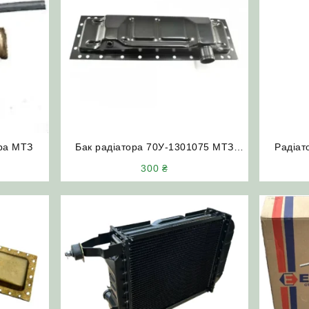
ора МТЗ
Бак радіатора 70У-1301075 МТЗ
Радіат
(нижній)
(Т-150/Т
300
₴
СК-5 