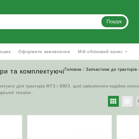
Пошук
ошик
Оформити замовлення
Мій обліковий запис
Головна
/
Запчастини до тракторів
ри та комплектуючі
ектуючі для тракторів МТЗ і ЮМЗ, щоб забезпечити надійне охол
рської техніки.
но
тю