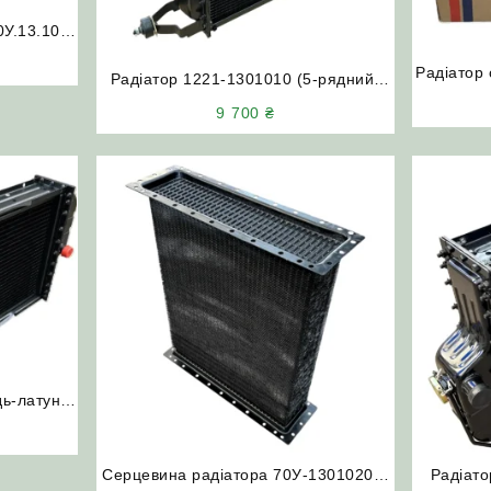
0У.13.102
Т-150К
Радіатор
а
Радіатор 1221-1301010 (5-рядний)
(5-рядний
МТЗ-1221 (Польща)
9 700
₴
дь-латунь)
0/Д-245
Серцевина радіатора 70У-1301020-2
Радіато