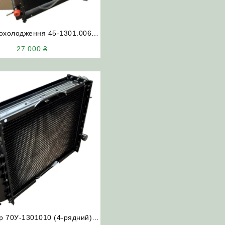
 охолодження 45-1301.006-А
) ЮМЗ двигун Д-65 (мідний)
27 000
₴
ERKA Туреччина
р 70У-1301010 (4-рядний)