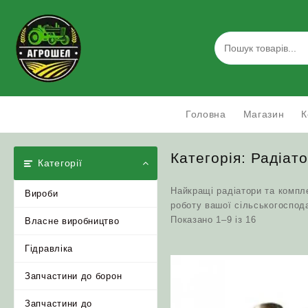
Skip
to
content
Головна
Магазин
К
Категорія:
Радіато
Категорії
Найкращі радіатори та компл
Вироби
роботу вашої сільськогоспода
Відсортова
Показано 1–9 із 16
Власне виробництво
за
популярніс
Гідравліка
Запчастини до борон
Запчастини до