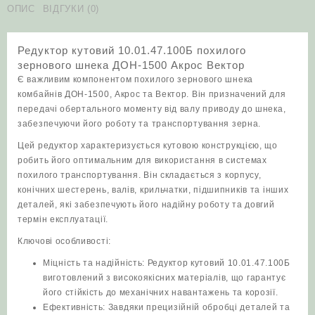
зернового
ОПИС
ВІДГУКИ (0)
шнека
ДОН-1500
Редуктор кутовий 10.01.47.100Б похилого
Акрос
зернового шнека ДОН-1500 Акрос Вектор
Вектор
Є важливим компонентом похилого зернового шнека
кількість
комбайнів ДОН-1500, Акрос та Вектор. Він призначений для
передачі обертального моменту від валу приводу до шнека,
забезпечуючи його роботу та транспортування зерна.
Цей редуктор характеризується кутовою конструкцією, що
робить його оптимальним для використання в системах
похилого транспортування. Він складається з корпусу,
конічних шестерень, валів, крильчатки, підшипників та інших
деталей, які забезпечують його надійну роботу та довгий
термін експлуатації.
Ключові особливості:
Міцність та надійність: Редуктор кутовий 10.01.47.100Б
виготовлений з високоякісних матеріалів, що гарантує
його стійкість до механічних навантажень та корозії.
Ефективність: Завдяки прецизійній обробці деталей та