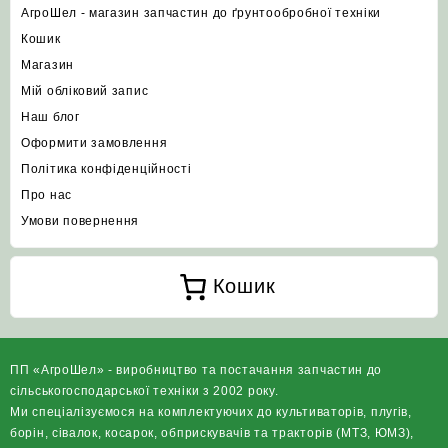
АгроШел - магазин запчастин до ґрунтообробної техніки
Кошик
Магазин
Мій обліковий запис
Наш блог
Оформити замовлення
Політика конфіденційності
Про нас
Умови повернення
Кошик
ПП «АгроШел» - виробництво та постачання запчастин до
сільськогосподарської техніки з 2002 року.
Ми спеціалізуємося на комплектуючих до культиваторів, плугів,
борін, сівалок, косарок, обприскувачів та тракторів (МТЗ, ЮМЗ),