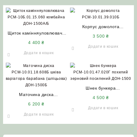
Корпус домолота
Щиток камінняуловлювача
РСМ-10.01.39.010Б
3 500
₴
РСМ-10Б.01.15.060
комбайна ДОН-1500А/Б
4 400
₴
комбайна ДОН-1500А/Б
Додати в кошик
Додати в кошик
Шнек бункера
Маточина диска
РСМ-10.01.47.020Г похилий
4 500
₴
РСМ-10.01.18.608Б шківа
зерновий посилений
6 200
₴
варіатора барабана
ДОН-1500 (до 90р.)
Додати в кошик
(шліцьова) ДОН-1500Б
Додати в кошик