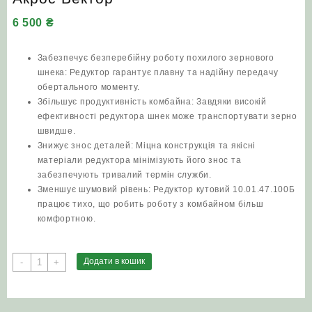
6 500
₴
Забезпечує безперебійну роботу похилого зернового
шнека: Редуктор гарантує плавну та надійну передачу
обертального моменту.
Збільшує продуктивність комбайна: Завдяки високій
ефективності редуктора шнек може транспортувати зерно
швидше.
Знижує знос деталей: Міцна конструкція та якісні
матеріали редуктора мінімізують його знос та
забезпечують тривалий термін служби.
Зменшує шумовий рівень: Редуктор кутовий 10.01.47.100Б
працює тихо, що робить роботу з комбайном більш
комфортною.
Редуктор
Додати в кошик
-
+
кутовий
10.01.47.100Б
похилого