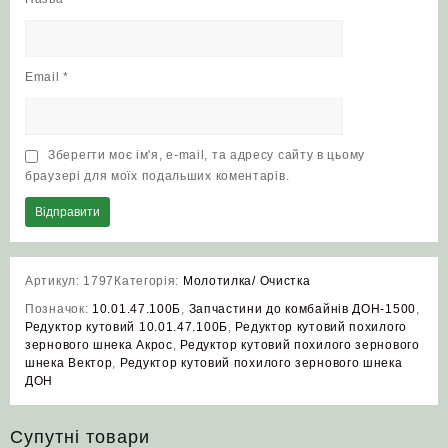
Email
*
Зберегти моє ім'я, e-mail, та адресу сайту в цьому
браузері для моїх подальших коментарів.
Артикул:
1797
Категорія:
Молотилка/ Очистка
Позначок:
10.01.47.100Б
,
Запчастини до комбайнів ДОН-1500
,
Редуктор кутовий 10.01.47.100Б
,
Редуктор кутовий похилого
зернового шнека Акрос
,
Редуктор кутовий похилого зернового
шнека Вектор
,
Редуктор кутовий похилого зернового шнека
ДОН
Супутні товари