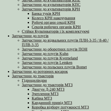
Запчастини до культиваторів КПЕ
Запчастини до культиваторів КПС
Запчастини до культиваторів КРН
Банка туків КРН
Колесо КРН накочування
Робочі органи секції КРН
Секція робочих органів КРН
Стійки Культиваторів і їх комплектуючі
Запчастини до плугів
Запчастини до відвальних плугів ПЛН-3-35 / 8-40 /
ПЛВ-3-35
Запчастини до оборотних плугів ПОН
Запчастини до плугів Kuhn
Запчастини до плугів Kverneland
Запчастини до плугів Lemken
Запчастини до польских плугів Bomet
Запчастини до роторних косарок
Запчастини до тракторів
Гідроциліндри
Запчастини до тракторів МТЗ
Двигун Д-240 МТЗ
Зчеплення МТЗ
Кабіна МТЗ
Карданний привід МТЗ
Коробка відбору потужності МТЗ