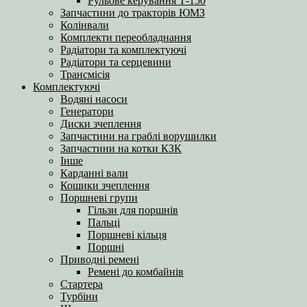
Рульове керування Т-150
Запчастини до тракторів ЮМЗ
Колінвали
Комплекти переобладнання
Радіатори та комплектуючі
Радіатори та серцевини
Трансмісія
Комплектуючі
Водяні насоси
Генератори
Диски зчеплення
Запчастини на граблі ворушилки
Запчастини на котки КЗК
Інше
Карданні вали
Кошики зчеплення
Поршневі групи
Гільзи для поршнів
Пальці
Поршневі кільця
Поршні
Приводні ремені
Ремені до комбайнів
Стартера
Турбіни