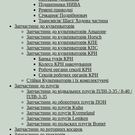
Підшипники НИВА
Ремені приводні
Січкарня/ Подрібнювач
Трансмісія/ Шасі/ Ходова частина
Запчастини до культиваторів
Запчастини до культиваторів Amazone
Запчастини до культиваторів Horsch
Запчастини до культиваторів КПЕ
Запчастини до культиваторів КПС
Запчастини до культиваторів КРН
Банка туків КРН
Колесо КРН накочування
Робочі органи секції КРН
Секція робочих органів КРН
Стійки Культиваторів і їх комплектуючі
Запчастини до плугів
Запчастини до відвальних плугів ПЛН-3-35 / 8-40 /
ПЛВ-3-35
Запчастини до оборотних плугів ПОН
Запчастини до плугів Kuhn
Запчастини до плугів Kverneland
Запчастини до плугів Lemken
Запчастини до польских плугів Bomet
Запчастини до роторних косарок
Запчастини до тракторів