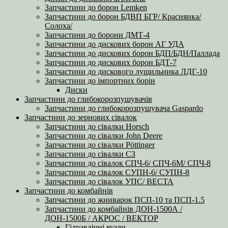
Запчастини до борон Lemken
Запчастини до борон БДВП БГР/ Краснянка/
Солоха/
Запчастини до борони ДМТ-4
Запчастини до дискових борон АГ УДА
Запчастини до дискових борон БДП/БДН/Паллада
Запчастини до дискових борон БДТ-7
Запчастини до дискового лущильника ЛДГ-10
Запчастини до імпортних борін
Диски
Запчастини до глибокорозпушувачів
Запчастини до глибокорозпушувача Gaspardo
Запчастини до зернових сівалок
Запчастини до сівалки Horsch
Запчастини до сівалки John Deere
Запчастини до сівалки Pöttinger
Запчастини до сівалки СЗ
Запчастини до сівалок СПЧ-6/ СПЧ-6М/ СПЧ-8
Запчастини до сівалок СУПН-6/ СУПН-8
Запчастини до сівалок УПС/ ВЕСТА
Запчастини до комбайнів
Запчастини до жниварок ПСП-10 та ПСП-1.5
Запчастини до комбайнів ДОН-1500А /
ДОН-1500Б / АКРОС / ВЕКТОР
Гідравлічні вузли