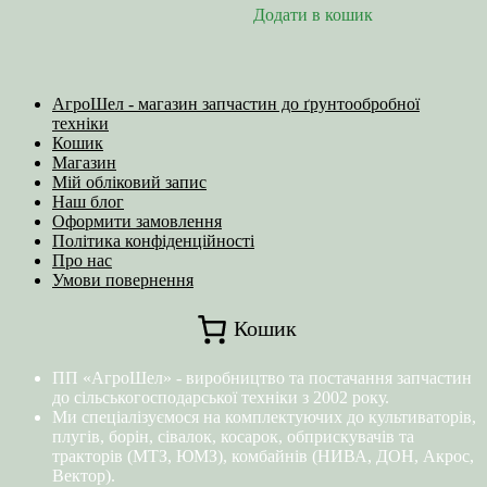
Додати в кошик
АгроШел - магазин запчастин до ґрунтообробної
техніки
Кошик
Магазин
Мій обліковий запис
Наш блог
Оформити замовлення
Політика конфіденційності
Про нас
Умови повернення
Кошик
ПП «АгроШел» - виробництво та постачання запчастин
до сільськогосподарської техніки з 2002 року.
Ми спеціалізуємося на комплектуючих до культиваторів,
плугів, борін, сівалок, косарок, обприскувачів та
тракторів (МТЗ, ЮМЗ), комбайнів (НИВА, ДОН, Акрос,
Вектор).