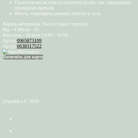
Пропонуємо як власні посилені вузли, так і продукцію
провідних брендів.
Якість, перевірена роками роботи в полі.
Харків авторинок Лоск (східна сторона)
Ряд - 4 Місце - 35
Вівторок - Неділя з 9.00 - 16.00
Артур
0965873109
Артур
0638317522
Натисніть для карти
АгроШел © 2026