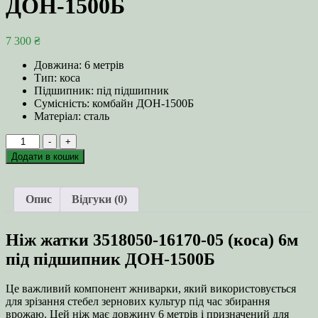
ДОН-1500Б
7 300
₴
Довжина: 6 метрів
Тип: коса
Підшипник: під підшипник
Сумісність: комбайн ДОН-1500Б
Матеріал: сталь
Ніж
-
+
жатки
Додати в кошик
3518050-
16170-
05
Опис
Відгуки (0)
(коса)
6м
під
Ніж жатки 3518050-16170-05 (коса) 6м
підшипник
ДОН-1500Б
під підшипник ДОН-1500Б
кількість
Це важливий компонент жниварки, який використовується
для зрізання стебел зернових культур під час збирання
врожаю. Цей ніж має довжину 6 метрів і призначений для