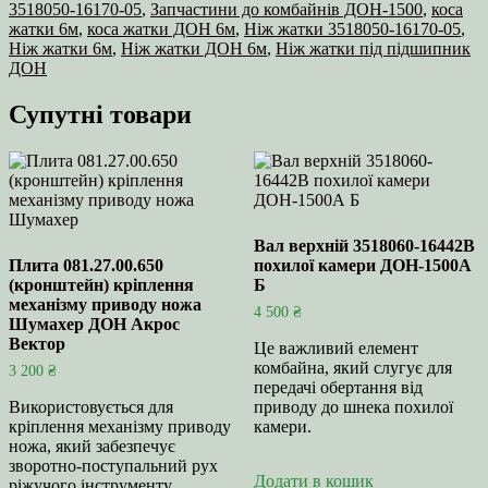
3518050-16170-05
,
Запчастини до комбайнів ДОН-1500
,
коса
жатки 6м
,
коса жатки ДОН 6м
,
Ніж жатки 3518050-16170-05
,
Ніж жатки 6м
,
Ніж жатки ДОН 6м
,
Ніж жатки під підшипник
ДОН
Супутні товари
Вал верхній 3518060-16442В
Плита 081.27.00.650
похилої камери ДОН-1500А
(кронштейн) кріплення
Б
механізму приводу ножа
4 500
₴
Шумахер ДОН Акрос
Вектор
Це важливий елемент
комбайна, який слугує для
3 200
₴
передачі обертання від
Використовується для
приводу до шнека похилої
кріплення механізму приводу
камери.
ножа, який забезпечує
зворотно-поступальний рух
Додати в кошик
ріжучого інструменту.