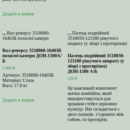
Додати в кошик
Вал реверсу 3518060-16403Б
похилої камери ДОН-1500А/
Палець подвійний 3518050-
Б
121180 ріжучого апарату (у
зборі з протирізом)
2 800
₴
ДОН-1500 А/Б
Артикул: 3518060-16403Б
220
₴
Матеріал: Сталь
Вага: 17.8 кг
Це важливий компонент
жатки комбайна, який
використовується для
Додати в кошик
зрізання стебел зернових
культур. Він складається з
двох пальців, з’єднаних між
собою, та протирізу.