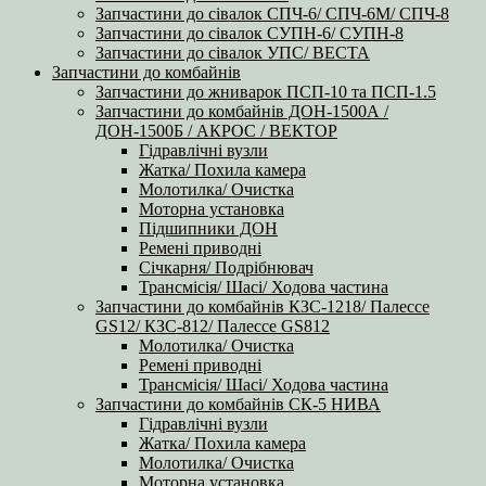
Запчастини до сівалок СПЧ-6/ СПЧ-6М/ СПЧ-8
Запчастини до сівалок СУПН-6/ СУПН-8
Запчастини до сівалок УПС/ ВЕСТА
Запчастини до комбайнів
Запчастини до жниварок ПСП-10 та ПСП-1.5
Запчастини до комбайнів ДОН-1500А /
ДОН-1500Б / АКРОС / ВЕКТОР
Гідравлічні вузли
Жатка/ Похила камера
Молотилка/ Очистка
Моторна установка
Підшипники ДОН
Ремені приводні
Січкарня/ Подрібнювач
Трансмісія/ Шасі/ Ходова частина
Запчастини до комбайнів КЗС-1218/ Палессе
GS12/ КЗС-812/ Палессе GS812
Молотилка/ Очистка
Ремені приводні
Трансмісія/ Шасі/ Ходова частина
Запчастини до комбайнів СК-5 НИВА
Гідравлічні вузли
Жатка/ Похила камера
Молотилка/ Очистка
Моторна установка