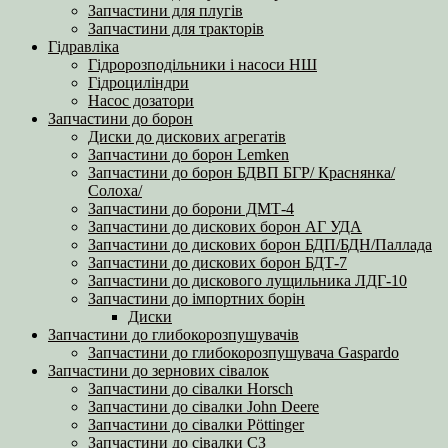
Запчастини для плугів
Запчастини для тракторів
Гідравліка
Гідророзподільники і насоси НШ
Гідроциліндри
Насос дозатори
Запчастини до борон
Диски до дискових агрегатів
Запчастини до борон Lemken
Запчастини до борон БДВП БГР/ Краснянка/
Солоха/
Запчастини до борони ДМТ-4
Запчастини до дискових борон АГ УДА
Запчастини до дискових борон БДП/БДН/Паллада
Запчастини до дискових борон БДТ-7
Запчастини до дискового лущильника ЛДГ-10
Запчастини до імпортних борін
Диски
Запчастини до глибокорозпушувачів
Запчастини до глибокорозпушувача Gaspardo
Запчастини до зернових сівалок
Запчастини до сівалки Horsch
Запчастини до сівалки John Deere
Запчастини до сівалки Pöttinger
Запчастини до сівалки СЗ