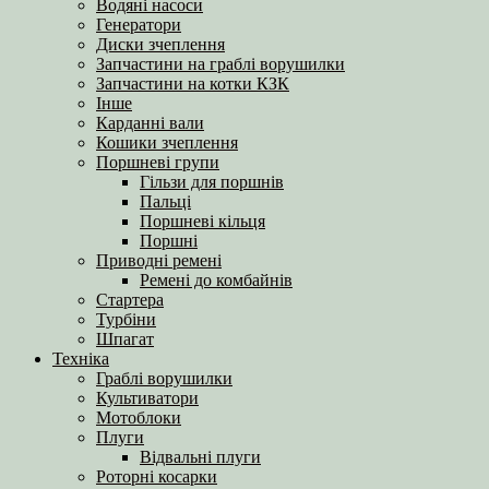
Водяні насоси
Генератори
Диски зчеплення
Запчастини на граблі ворушилки
Запчастини на котки КЗК
Інше
Карданні вали
Кошики зчеплення
Поршневі групи
Гільзи для поршнів
Пальці
Поршневі кільця
Поршні
Приводні ремені
Ремені до комбайнів
Стартера
Турбіни
Шпагат
Техніка
Граблі ворушилки
Культиватори
Мотоблоки
Плуги
Відвальні плуги
Роторні косарки