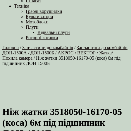
Шпагат
Техніка
Граблі ворушилки
Культиватори
Мотоблоки
Плуги
Відвальні плуги
Роторні косарки
Головна
/
Запчастини до комбайнів
/
Запчастини до комбайнів
ДОН-1500А / ДОН-1500Б / АКРОС / ВЕКТОР
/
Жатка/
Похила камера
/ Ніж жатки 3518050-16170-05 (коса) 6м під
підшипник ДОН-1500Б
Ніж жатки 3518050-16170-05
(коса) 6м під підшипник