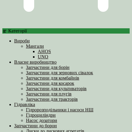
Категорії
Вироби
Мангали
AHOS
UNO
Власне виробництво
Запчастини для борін
Запчастини для зернових сівалок
Запчастини для комбайнів
Запчастини для косарок
Запчастини для культиваторів
Запчастини для плугів
Запчастини для тракторів
Гідравліка
Гідророзподільники і насоси НШ
Гідроциліндри
Насос дозатори
Запчастини до борон
Диски до дискових агрегатів