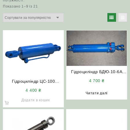
потужності.
Відсортовано
Показано 1–9 із 21
за
популярністю
Гідроциліндр БДЮ-10-6А
(ЦС-100×400-3) дискової
4 700
₴
Гідроциліндр ЦС-100
борони БДТ
(ЦС100×200) з пальцями
4 400
₴
Читати далі
Додати в кошик