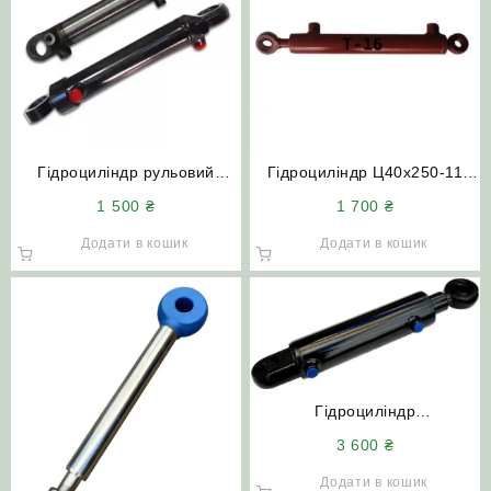
Гідроциліндр рульовий
Гідроциліндр Ц40х250-11
ГЦ-50.25.210.000.25 ЮМЗ
підйому кузова Т-16
1 500
₴
1 700
₴
МТЗ
Додати в кошик
Додати в кошик
Гідроциліндр
ГЦ80х50х250.550
3 600
₴
(МС80/50х250-3(4).11(550))
підйому рами КУН (під
Додати в кошик