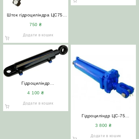
підшипник)
Шток гідроциліндра ЦС75-
110 (75Х110) МТЗ ЮМЗ Т-40
750
₴
Додати в кошик
Гідроциліндр
ГЦ80х40х200.500
4 100
₴
(MC80/40×200-3(4).11(500))
підйому рами КУН (під
Додати в кошик
підшипник)
Гідроциліндр ЦС-75
(ЦС75х200-3) з пальцями
3 800
₴
Додати в кошик