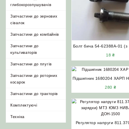
глибокорозпушувачів
Запчастини до зернових
сівалок
Запчастини до комбайнів
Болт бича 54-62388А-01 (з 
Запчастини до
комбайн ДОН-1500А/Б Ни
культиваторів
18
₴
Запчастини до плугів
Запчастини до роторних
Підшипник 1680204 ХАРП 
косарок
ДОН-1500
280
₴
Запчастини до тракторів
Комплектуючі
Техніка
Регулятор напруги 811.37
зарядки) МТЗ ЮМЗ НИВ