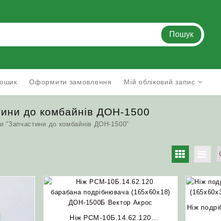
Пошук
ошик
Оформити замовлення
Мій обліковий запис
тини до комбайнів ДОН-1500
и “Запчастини до комбайнів ДОН-1500”
ано
істю
Ніж подр
Ніж РСМ-10Б.14.62.120
(165х60х