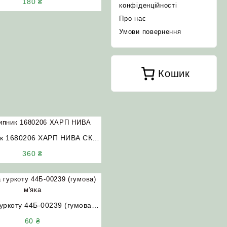
180
₴
конфіденційності
Про нас
Умови повернення
Кошик
к 1680206 ХАРП НИВА СК-5
ДОН-1500
360
₴
гуркоту 44Б-00239 (гумова)
ИВА СК-5 Єнісей ДОН-1500
60
₴