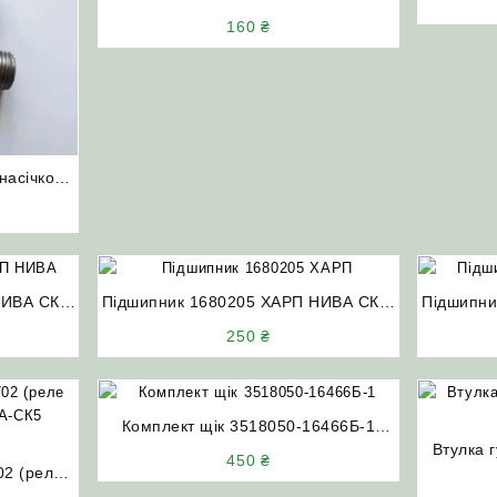
барабана подрібнювача (165×60х18)
160
₴
ДОН-1500Б Вектор Акрос
насічкою)
ва СК-5М
НИВА СК-5
Підшипник 1680205 ХАРП НИВА СК-5
Підшипни
Дон-1500
250
₴
Комплект щік 3518050-16466Б-1
приводу ріжучого апарату Дон-1500А
Втулка 
450
₴
02 (реле
Нива (в зборі)
м’яка Н
А-СК5