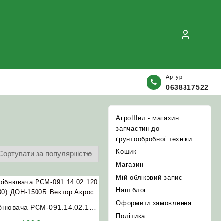
Артур
0638317522
АгроШел - магазин
запчастин до
ґрунтообробної техніки
Кошик
Магазин
Мій обліковий запис
Наш блог
Оформити замовлення
ібнювача РСМ-091.14.02.120
Політика
30) ДОН-1500Б Вектор Акрос