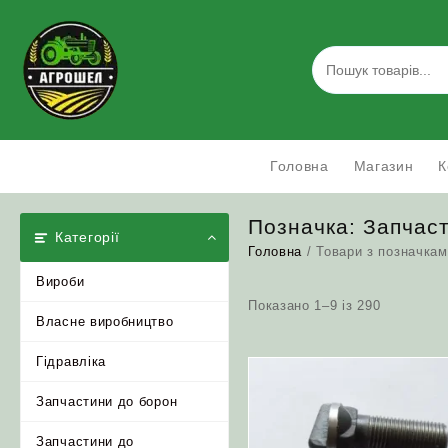
Skip
to
content
Головна
Магазин
К
Позначка:
Запчас
Категорії
Головна
/ Товари з позначкам
Вироби
Відсортов
Показано 1–9 із 290
Власне виробництво
за
популярн
Гідравліка
Запчастини до борон
Запчастини до