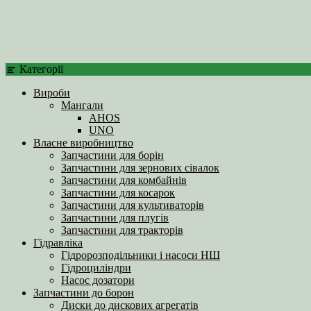
Категорії
Вироби
Мангали
AHOS
UNO
Власне виробництво
Запчастини для борін
Запчастини для зернових сівалок
Запчастини для комбайнів
Запчастини для косарок
Запчастини для культиваторів
Запчастини для плугів
Запчастини для тракторів
Гідравліка
Гідророзподільники і насоси НШ
Гідроциліндри
Насос дозатори
Запчастини до борон
Диски до дискових агрегатів