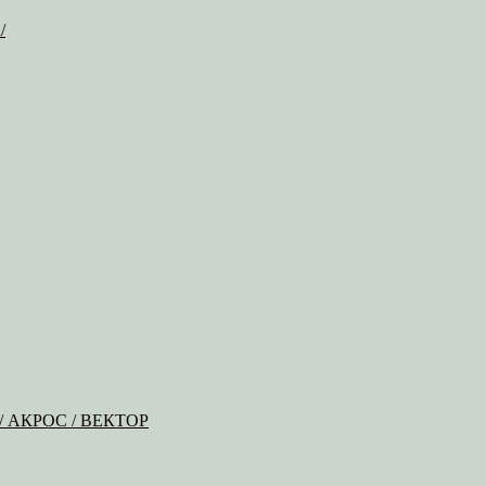
/
Б / АКРОС / ВЕКТОР