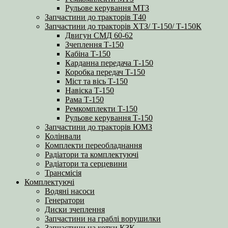
Рульове керування МТЗ
Запчастини до тракторів Т40
Запчастини до тракторів ХТЗ/ Т-150/ Т-150К
Двигун СМД 60-62
Зчеплення Т-150
Кабіна Т-150
Карданна передача Т-150
Коробка передач Т-150
Міст та вісь Т-150
Навіска Т-150
Рама Т-150
Ремкомплекти Т-150
Рульове керування Т-150
Запчастини до тракторів ЮМЗ
Колінвали
Комплекти переобладнання
Радіатори та комплектуючі
Радіатори та серцевини
Трансмісія
Комплектуючі
Водяні насоси
Генератори
Диски зчеплення
Запчастини на граблі ворушилки
Запчастини на котки КЗК