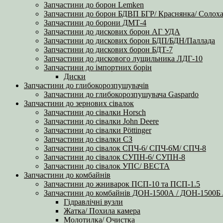
Запчастини до борон Lemken
Запчастини до борон БДВП БГР/ Краснянка/ Солоха
Запчастини до борони ДМТ-4
Запчастини до дискових борон АГ УДА
Запчастини до дискових борон БДП/БДН/Паллада
Запчастини до дискових борон БДТ-7
Запчастини до дискового лущильника ЛДГ-10
Запчастини до імпортних борін
Диски
Запчастини до глибокорозпушувачів
Запчастини до глибокорозпушувача Gaspardo
Запчастини до зернових сівалок
Запчастини до сівалки Horsch
Запчастини до сівалки John Deere
Запчастини до сівалки Pöttinger
Запчастини до сівалки СЗ
Запчастини до сівалок СПЧ-6/ СПЧ-6М/ СПЧ-8
Запчастини до сівалок СУПН-6/ СУПН-8
Запчастини до сівалок УПС/ ВЕСТА
Запчастини до комбайнів
Запчастини до жниварок ПСП-10 та ПСП-1.5
Запчастини до комбайнів ДОН-1500А / ДОН-1500
Гідравлічні вузли
Жатка/ Похила камера
Молотилка/ Очистка