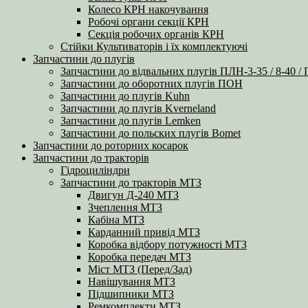
Колесо КРН накочування
Робочі органи секції КРН
Секція робочих органів КРН
Стійки Культиваторів і їх комплектуючі
Запчастини до плугів
Запчастини до відвальних плугів ПЛН-3-35 / 8-40 /
Запчастини до оборотних плугів ПОН
Запчастини до плугів Kuhn
Запчастини до плугів Kverneland
Запчастини до плугів Lemken
Запчастини до польских плугів Bomet
Запчастини до роторних косарок
Запчастини до тракторів
Гідроциліндри
Запчастини до тракторів МТЗ
Двигун Д-240 МТЗ
Зчеплення МТЗ
Кабіна МТЗ
Карданний привід МТЗ
Коробка відбору потужності МТЗ
Коробка передач МТЗ
Міст МТЗ (Перед/Зад)
Навішування МТЗ
Підшипники МТЗ
Ремкомплекти МТЗ