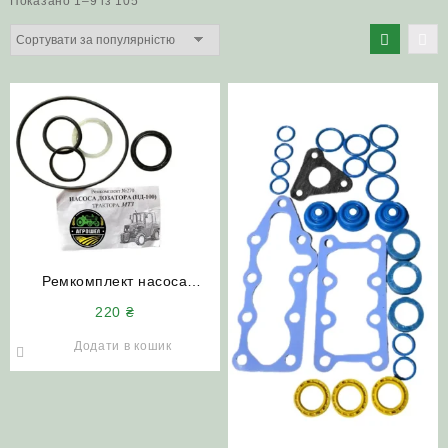
Показано 1–9 із 105
за
популярністю
Ремкомплект насоса
дозатора НД-100 трактор
220
₴
МТЗ
Додати в кошик