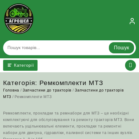
Skip
to
content
Пошук
Категорії
Категорія:
Ремкомплекти МТЗ
Головна
/
Запчастини до тракторів
/
Запчастини до тракторів
МТЗ
/ Ремкомплекти МТЗ
Ремкомплекти, прокладки та ремнабори для МТЗ – це необхідні
комплектуючі для обслуговування та ремонту тракторів МТЗ. Вони
включають ущільнювальні елементи, прокладки та ремонтні
набори для двигуна, гідравліки, паливної системи та інших вузлів.
Відсортовано