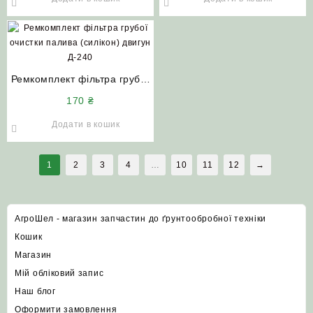
Ремкомплект фільтра грубої
очистки палива (силікон)
170
₴
двигун Д-240
Додати в кошик
1
2
3
4
…
10
11
12
→
АгроШел - магазин запчастин до ґрунтообробної техніки
Кошик
Магазин
Мій обліковий запис
Наш блог
Оформити замовлення