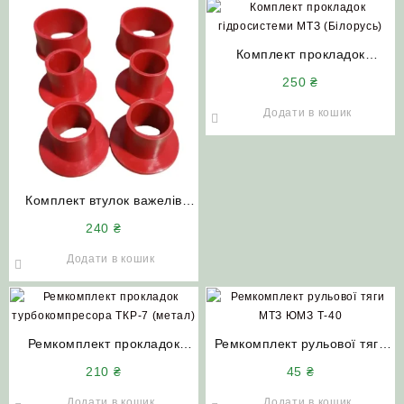
Комплект прокладок
гідросистеми МТЗ (Рось
250
₴
Гума)
Додати в кошик
Комплект втулок важелів
гідророзподільника Р-80 (6
240
₴
штук)
Додати в кошик
Ремкомплект прокладок
Ремкомплект рульової тяги
турбокомпресора ТКР-7
МТЗ ЮМЗ Т-40
210
₴
45
₴
(метал)
Додати в кошик
Додати в кошик