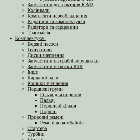
Запчастини до тракторів ЮМЗ
Колінвали
Комплекти переобладнання
Радіатори та комплектуючі
Радіатори та серцевини
Трансмісія
Комплектуючі
Водяні насоси
Генератори
Диски зчеплення
Запчастини на граблі ворушилки
Запчастини на котки КЗК
Інше
Карданні вали
Кошики зчеплення
Поршневі групи
Гільзи для поршнів
Пальці
Поршневі кільця
Поршні
Приводні ремені
Ремені до комбайнів
Стартера
Турбіни
Шпагат