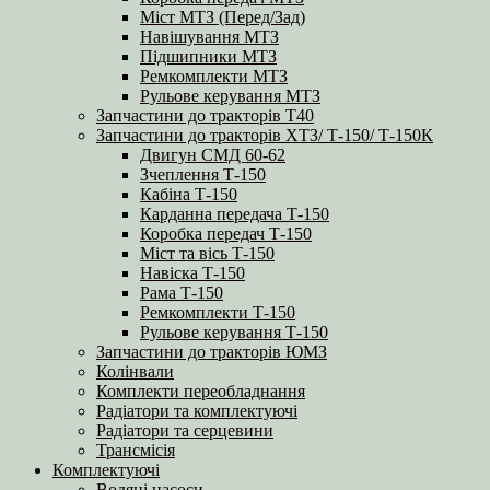
Міст МТЗ (Перед/Зад)
Навішування МТЗ
Підшипники МТЗ
Ремкомплекти МТЗ
Рульове керування МТЗ
Запчастини до тракторів Т40
Запчастини до тракторів ХТЗ/ Т-150/ Т-150К
Двигун СМД 60-62
Зчеплення Т-150
Кабіна Т-150
Карданна передача Т-150
Коробка передач Т-150
Міст та вісь Т-150
Навіска Т-150
Рама Т-150
Ремкомплекти Т-150
Рульове керування Т-150
Запчастини до тракторів ЮМЗ
Колінвали
Комплекти переобладнання
Радіатори та комплектуючі
Радіатори та серцевини
Трансмісія
Комплектуючі
Водяні насоси