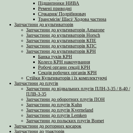
Підшипники НИВА
Ремені приводні
Січкарня/ Подрібнювач
Трансмісія/ Шасі/ Ходова частина
Запчастини до культиваторів
Запчастини до культиваторів Amazone
Запчастини до культиваторів Horsch
Запчастини до культиваторів КПЕ
Запчастини до культиваторів КПС
Запчастини до культиваторів КРН
Банка туків КРН
Колесо КРН накочування
Робочі органи секції КРН
Секція робочих органів КРН
Стійки Культиваторів і їх комплектуючі
Запчастини до плугів
Запчастини до відвальних плугів ПЛН-3-35 / 8-40 /
ПЛВ-3-35
Запчастини до оборотних плугів ПОН
Запчастини до плугів Kuhn
Запчастини до плугів Kverneland
Запчастини до плугів Lemken
Запчастини до польских плугів Bomet
Запчастини до роторних косарок
Запчастини до тракторів