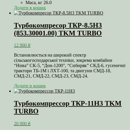
Маса, кг 26.0
Додати в кошик
Турбокомпресор ТКР-8.5Н3
(853.30001.00) TKM TURBO
12 900
₴
Встановлюється на широкий спектр
сільськогосподарської техніки, зокрема комбайни
“Нива” СК-5, “Дон-1200”, “Сибиряк” СКД-6, гусеничні
трактори ТБ-1М і ЛХТ-100, та двигуни СМД-18,
СМД-21, СМД-22, СМД-23, СМД-24.
Додати в кошик
Турбокомпрессор ТКР-11Н3 TKM
TURBO
20 900
₴