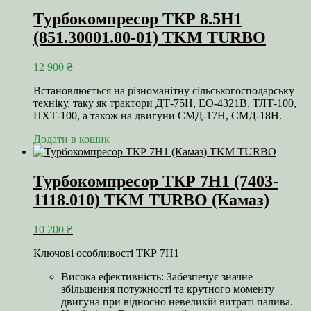
Турбокомпресор ТКР 8.5Н1
(851.30001.00-01) TKM TURBO
12 900
₴
Встановлюється на різноманітну сільськогосподарську
техніку, таку як трактори ДТ-75Н, ЕО-4321В, ТЛТ-100,
ПХТ-100, а також на двигуни СМД-17Н, СМД-18Н.
Додати в кошик
Турбокомпресор ТКР 7Н1 (7403-
1118.010) TKM TURBO (Камаз)
10 200
₴
Ключові особливості ТКР 7Н1
Висока ефективність: Забезпечує значне
збільшення потужності та крутного моменту
двигуна при відносно невеликій витраті палива.