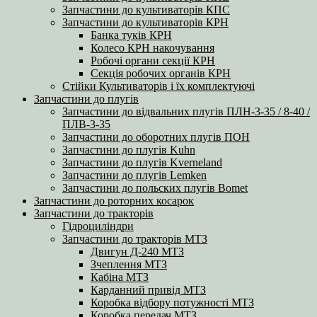
Запчастини до культиваторів КПС
Запчастини до культиваторів КРН
Банка туків КРН
Колесо КРН накочування
Робочі органи секції КРН
Секція робочих органів КРН
Стійки Культиваторів і їх комплектуючі
Запчастини до плугів
Запчастини до відвальних плугів ПЛН-3-35 / 8-40 /
ПЛВ-3-35
Запчастини до оборотних плугів ПОН
Запчастини до плугів Kuhn
Запчастини до плугів Kverneland
Запчастини до плугів Lemken
Запчастини до польских плугів Bomet
Запчастини до роторних косарок
Запчастини до тракторів
Гідроциліндри
Запчастини до тракторів МТЗ
Двигун Д-240 МТЗ
Зчеплення МТЗ
Кабіна МТЗ
Карданний привід МТЗ
Коробка відбору потужності МТЗ
Коробка передач МТЗ