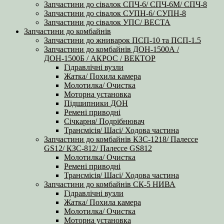
Запчастини до сівалок СПЧ-6/ СПЧ-6М/ СПЧ-8
Запчастини до сівалок СУПН-6/ СУПН-8
Запчастини до сівалок УПС/ ВЕСТА
Запчастини до комбайнів
Запчастини до жниварок ПСП-10 та ПСП-1.5
Запчастини до комбайнів ДОН-1500А /
ДОН-1500Б / АКРОС / ВЕКТОР
Гідравлічні вузли
Жатка/ Похила камера
Молотилка/ Очистка
Моторна установка
Підшипники ДОН
Ремені приводні
Січкарня/ Подрібнювач
Трансмісія/ Шасі/ Ходова частина
Запчастини до комбайнів КЗС-1218/ Палессе
GS12/ КЗС-812/ Палессе GS812
Молотилка/ Очистка
Ремені приводні
Трансмісія/ Шасі/ Ходова частина
Запчастини до комбайнів СК-5 НИВА
Гідравлічні вузли
Жатка/ Похила камера
Молотилка/ Очистка
Моторна установка