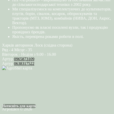
до сільськогосподарської техніки з 2002 року.
Ми спеціалізуємося на комплектуючих до культиваторів,
плугів, борін, сівалок, косарок, обприскувачів та
тракторів (МТЗ, ЮМЗ), комбайнів (НИВА, ДОН, Акрос,
Вектор).
Пропонуємо як власні посилені вузли, так і продукцію
провідних брендів.
Якість, перевірена роками роботи в полі.
Харків авторинок Лоск (східна сторона)
Ряд - 4 Місце - 35
Вівторок - Неділя з 9.00 - 16.00
Артур
0965873109
Артур
0638317522
Натисніть для карти
АгроШел © 2026