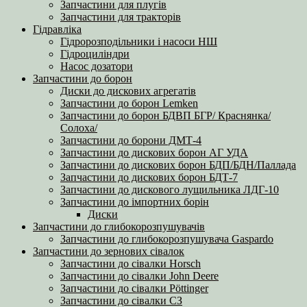
Запчастини для плугів
Запчастини для тракторів
Гідравліка
Гідророзподільники і насоси НШ
Гідроциліндри
Насос дозатори
Запчастини до борон
Диски до дискових агрегатів
Запчастини до борон Lemken
Запчастини до борон БДВП БГР/ Краснянка/
Солоха/
Запчастини до борони ДМТ-4
Запчастини до дискових борон АГ УДА
Запчастини до дискових борон БДП/БДН/Паллада
Запчастини до дискових борон БДТ-7
Запчастини до дискового лущильника ЛДГ-10
Запчастини до імпортних борін
Диски
Запчастини до глибокорозпушувачів
Запчастини до глибокорозпушувача Gaspardo
Запчастини до зернових сівалок
Запчастини до сівалки Horsch
Запчастини до сівалки John Deere
Запчастини до сівалки Pöttinger
Запчастини до сівалки СЗ