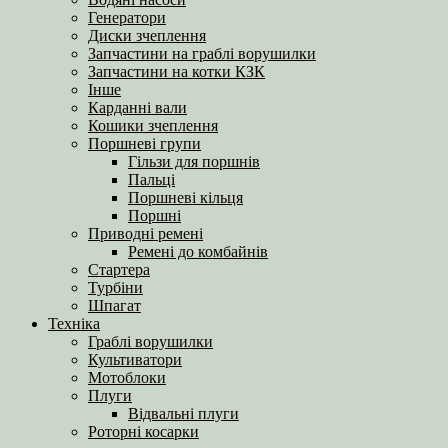
Генератори
Диски зчеплення
Запчастини на граблі ворушилки
Запчастини на котки КЗК
Інше
Карданні вали
Кошики зчеплення
Поршневі групи
Гільзи для поршнів
Пальці
Поршневі кільця
Поршні
Приводні ремені
Ремені до комбайнів
Стартера
Турбіни
Шпагат
Техніка
Граблі ворушилки
Культиватори
Мотоблоки
Плуги
Відвальні плуги
Роторні косарки