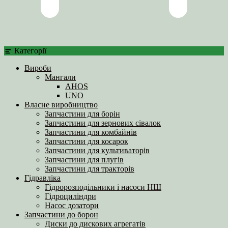
Категорії
Вироби
Мангали
AHOS
UNO
Власне виробництво
Запчастини для борін
Запчастини для зернових сівалок
Запчастини для комбайнів
Запчастини для косарок
Запчастини для культиваторів
Запчастини для плугів
Запчастини для тракторів
Гідравліка
Гідророзподільники і насоси НШ
Гідроциліндри
Насос дозатори
Запчастини до борон
Диски до дискових агрегатів