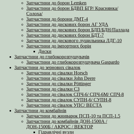
Запчастини до борон Lemken
Запчастини до борон БДВП БГР/ Краснянка/
Солоха/
Запчастини до борони ДМТ-4
Запчастини до дискових борон АГ УДА
Запчастини до дискових борон БДП/БДН/Паллада
Запчастини до дискових борон БДТ-7
Запчастини до дискового лущильника ЛДГ-10
Запчастини до імпортних борін
Диски
Запчастини до глибокорозпушувачів
Запчастини до глибокорозпушувача Gaspardo
Запчастини до зернових сівалок
Запчастини до сівалки Horsch
Запчастини до сівалки John Deere
Запчастини до сівалки Pöttinger
Запчастини до сівалки СЗ
Запчастини до сівалок СПЧ-6/ СПЧ-6М/ СПЧ-8
Запчастини до сівалок СУПН-6/ СУПН-8
Запчастини до сівалок УПС/ ВЕСТА
Запчастини до комбайнів
Запчастини до жниварок ПСП-10 та ПСП-1.5
Запчастини до комбайнів ДОН-1500А /
ДОН-1500Б / АКРОС / ВЕКТОР
Гідравлічні вузли