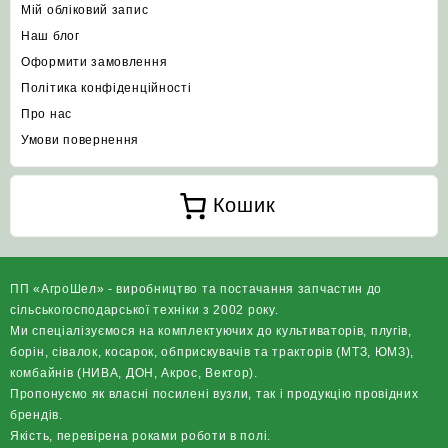
Мій обліковий запис
Наш блог
Оформити замовлення
Політика конфіденційності
Про нас
Умови повернення
Кошик
ПП «АгроШел» - виробництво та постачання запчастин до
сільськогосподарської техніки з 2002 року.
Ми спеціалізуємося на комплектуючих до культиваторів, плугів,
борін, сівалок, косарок, обприскувачів та тракторів (МТЗ, ЮМЗ),
комбайнів (НИВА, ДОН, Акрос, Вектор).
Пропонуємо як власні посилені вузли, так і продукцію провідних
брендів.
Якість, перевірена роками роботи в полі.