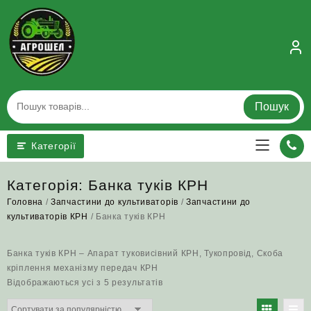
Skip
to
content
Пошук
Категорії
Категорія:
Банка туків КРН
Головна
/
Запчастини до культиваторів
/
Запчастини до
культиваторів КРН
/ Банка туків КРН
Банка туків КРН – Апарат туковисівний КРН, Тукопровід, Скоба
кріплення механізму передач КРН
Відсортовано
Відображаються усі з 5 результатів
за
популярністю