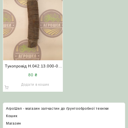
Тукопровід Н.042.13.000-01
(46х360) Кропивницький
80
₴
Додати в кошик
АгроШел - магазин запчастин до ґрунтообробної техніки
Кошик
Магазин