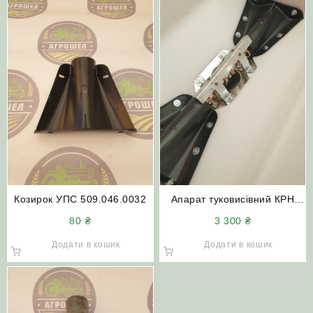
Козирок УПС 509.046.0032
Апарат туковисівний КРН
509.046.2240 (банка тукова)
80
₴
3 300
₴
Додати в кошик
Додати в кошик