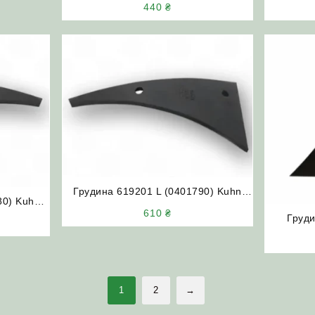
440
₴
Грудина 619201 L (0401790) Kuhn
80) Kuhn
(ліва)
610
₴
Груди
1
2
→