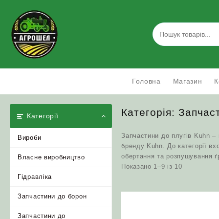
Skip
to
content
Головна
Магазин
К
Категорія:
Запчаст
Категорії
Запчастини до плугів Kuhn – 
Вироби
бренду Kuhn. До категорії вх
обертання та розпушування ґ
Власне виробництво
Відсортова
Показано 1–9 із 10
за
Гідравліка
популярніс
Запчастини до борон
Запчастини до