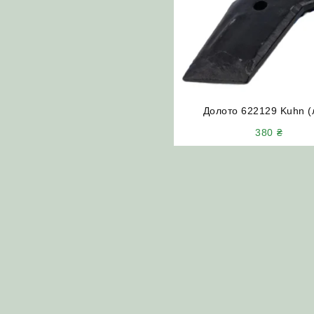
Долото 622129 Kuhn (л
380
₴