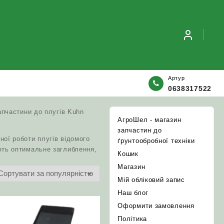
Артур
0638317522
апчастини до плугів Kuhn
АгроШел - магазин
запчастин до
ної роботи плугів відомого
ґрунтообробної техніки
ують оптимальне заглиблення,
Кошик
Магазин
Мій обліковий запис
Наш блог
Оформити замовлення
Політика