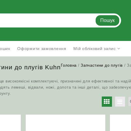
Пошук
ошик
Оформити замовлення
Мій обліковий запис
Головна
/
Запчастини до плугів
/ З
ини до плугів Kuhn
це високоякісні комплектуючі, призначені для ефективної та надій
одять лемеші, відвали, ножі, долота та інші деталі, що забезпеч
рунту.
но
тю