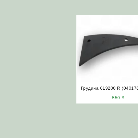
Грудина 619200 R (04017
(права)
550
₴