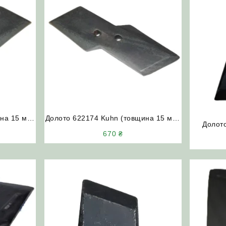
на 15 мм)
Долото 622174 Kuhn (товщина 15 мм)
Долото
Olympic (праве)
670
₴