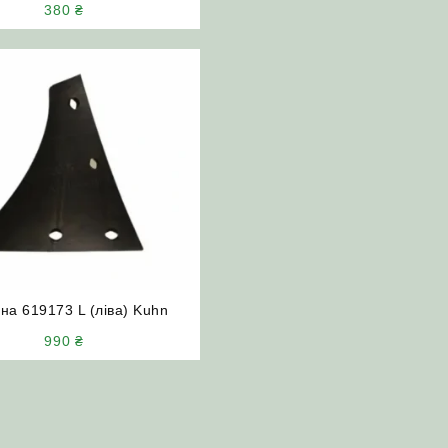
380
₴
на 619173 L (ліва) Kuhn
990
₴