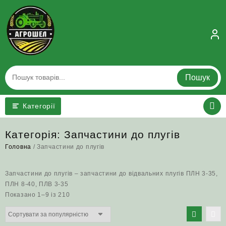
Skip
to
content
Пошук
Категорії
Категорія:
Запчастини до плугів
Головна
/ Запчастини до плугів
Запчастини до плугів – запчастини до відвальних плугів ПЛН 3-35,
ПЛН 8-40, ПЛВ 3-35
Відсортовано
Показано 1–9 із 210
за
популярністю