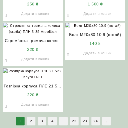
тримача передплужника
плуга ПЛН (в зборі без
250
₴
1 500
₴
ПНЧС 02.302
кронштейна)
Додати в кошик
Додати в кошик
Болт М20х80 10.9 (потай)
Стрем’янка тримача колеса
140
₴
(скоба) плуга ПЛН 3-35
220
₴
Додати в кошик
Додати в кошик
Розпірка корпуса ПЛЕ 21.522
плуга ПЛН АгроШел
220
₴
Додати в кошик
1
2
3
4
…
22
23
24
→