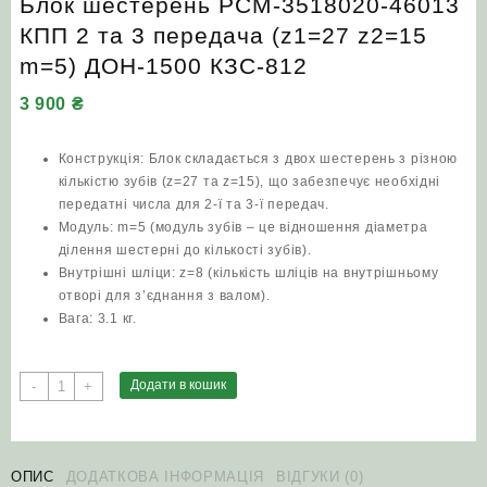
Блок шестерень РСМ-3518020-46013
КПП 2 та 3 передача (z1=27 z2=15
m=5) ДОН-1500 КЗС-812
3 900
₴
Конструкція: Блок складається з двох шестерень з різною
кількістю зубів (z=27 та z=15), що забезпечує необхідні
передатні числа для 2-ї та 3-ї передач.
Модуль: m=5 (модуль зубів – це відношення діаметра
ділення шестерні до кількості зубів).
Внутрішні шліци: z=8 (кількість шліців на внутрішньому
отворі для з’єднання з валом).
Вага: 3.1 кг.
Блок
Додати в кошик
-
+
шестерень
РСМ-3518020-
46013
КПП
ОПИС
ДОДАТКОВА ІНФОРМАЦІЯ
ВІДГУКИ (0)