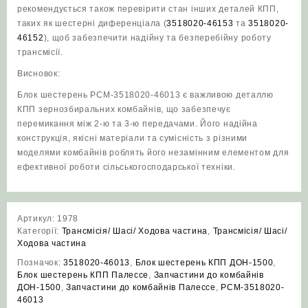
рекомендується також перевірити стан інших деталей КПП,
таких як шестерні диференціала (
3518020-46153
та
3518020-
46152
), щоб забезпечити надійну та безперебійну роботу
трансмісії.
Висновок:
Блок шестерень РСМ-3518020-46013 є важливою деталлю
КПП зернозбиральних комбайнів, що забезпечує
перемикання між 2-ю та 3-ю передачами. Його надійна
конструкція, якісні матеріали та сумісність з різними
моделями комбайнів роблять його незамінним елементом для
ефективної роботи сільськогосподарської техніки.
Артикул:
1978
Категорії:
Трансмісія/ Шасі/ Ходова частина
,
Трансмісія/ Шасі/
Ходова частина
Позначок:
3518020-46013
,
Блок шестерень КПП ДОН-1500
,
Блок шестерень КПП Палессе
,
Запчастини до комбайнів
ДОН-1500
,
Запчастини до комбайнів Палессе
,
РСМ-3518020-
46013