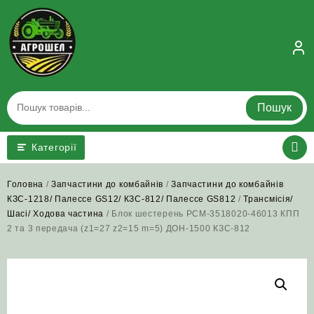
Skip
to
content
Пошук
Категорії
Головна
/
Запчастини до комбайнів
/
Запчастини до комбайнів
КЗС-1218/ Палессе GS12/ КЗС-812/ Палессе GS812
/
Трансмісія/
Шасі/ Ходова частина
/ Блок шестерень РСМ-3518020-46013 КПП
2 та 3 передача (z1=27 z2=15 m=5) ДОН-1500 КЗС-812