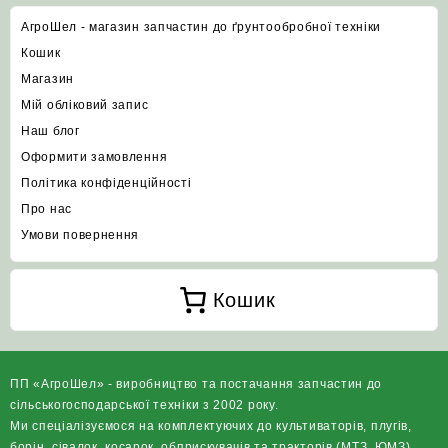
АгроШел - магазин запчастин до ґрунтообробної техніки
Кошик
Магазин
Мій обліковий запис
Наш блог
Оформити замовлення
Політика конфіденційності
Про нас
Умови повернення
Кошик
ПП «АгроШел» - виробництво та постачання запчастин до
сільськогосподарської техніки з 2002 року.
Ми спеціалізуємося на комплектуючих до культиваторів, плугів,
борін, сівалок, косарок, обприскувачів та тракторів (МТЗ, ЮМЗ),