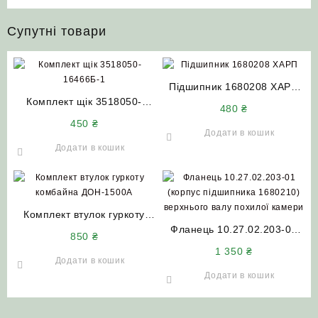
Супутні товари
Підшипник 1680208 ХАРП
Комплект щік 3518050-
НИВА СК-5 ДОН-1500 Акрос
480
₴
16466Б-1 приводу ріжучого
Вектор
450
₴
апарату Дон-1500А Нива (в
Додати в кошик
зборі)
Додати в кошик
Комплект втулок гуркоту
комбайна ДОН-1500А
Фланець 10.27.02.203-01
850
₴
(корпус підшипника
1 350
₴
1680210) верхнього валу
Додати в кошик
похилої камери ДОН-1500
Додати в кошик