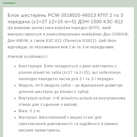
2
та
Блок шестерень РСМ-3518020-46013 КПП 2 та 3
3
передача (z1=27 z2=15 m=5) ДОН-1500 КЗС-812
передача
Це важлива запчастина коробки передач (КПП), який
(z1=27
використовується в зернозбиральних комбайнах Дон-1500А/Б,
z2=15
Дон-680/М, а також КЗС-812 (Палессе GS812). Цей блок
m=5)
відповідає за перемикання між 2-ю та 3-ю передачами.
ДОН-1500
КЗС-812
Ключові особливості:
кількість
Конструкція: Блок складається з двох шестерень з
різною кількістю зубів (z=27 та z=15), що забезпечує
необхідні передатні числа для 2-ї та 3-ї передач.
Модуль: m=5 (модуль зубів – це відношення діаметра
ділення шестерні до кількості зубів).
Внутрішні шліци: z=8 (кількість шліців на внутрішньому
отворі для з’єднання з валом).
Вага: 3.1 кг.
Матеріал: Виготовлений з міцної сталі для
забезпечення довговічності та надійності в умовах
високих навантажень.