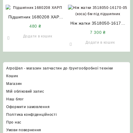
Підшипник 1680208 ХАРП
НИВА СК-5 ДОН-1500 Акрос
Ніж жатки 3518050-16170-
480
₴
Вектор
05 (коса) 6м під підшипник
7 300
₴
ДОН-1500Б
Додати в кошик
Додати в кошик
АгроШел - магазин запчастин до ґрунтообробної техніки
Кошик
Магазин
Мій обліковий запис
Наш блог
Оформити замовлення
Політика конфіденційності
Про нас
Умови повернення