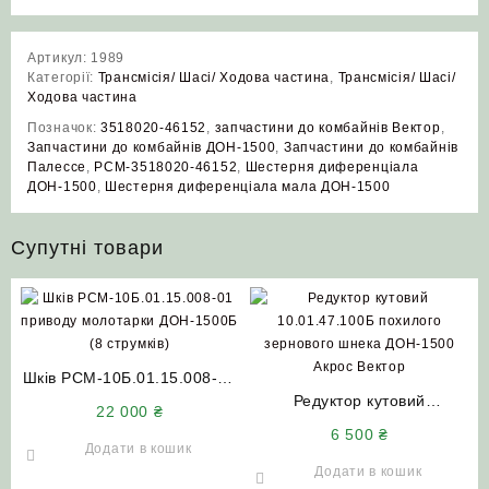
Артикул:
1989
Категорії:
Трансмісія/ Шасі/ Ходова частина
,
Трансмісія/ Шасі/
Ходова частина
Позначок:
3518020-46152
,
запчастини до комбайнів Вектор
,
Запчастини до комбайнів ДОН-1500
,
Запчастини до комбайнів
Палессе
,
РСМ-3518020-46152
,
Шестерня диференціала
ДОН-1500
,
Шестерня диференціала мала ДОН-1500
Супутні товари
Шків РСМ-10Б.01.15.008-01
приводу молотарки
Редуктор кутовий
22 000
₴
ДОН-1500Б (8 струмків)
10.01.47.100Б похилого
6 500
₴
зернового шнека ДОН-1500
Додати в кошик
Акрос Вектор
Додати в кошик