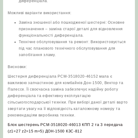
диференціала.
Можливі варіанти використання:
Заміна зношеної або пошкодженої шестерні: Основне
призначення – заміна старої деталі для відновлення
функціональності диференціала.
Технічне обслуговування та ремонт: Використовується
під час планового технічного обслуговування для
запобігання зламу.
Висновки:
Шестерня диференціала РСМ-3518020-46152 мала є
важливою запчастиною для комбайнів Дон-1500, Вектор та
Палессе. Її своєчасна заміна забезпечує надійну роботу
диференціала та ефективну експлуатацію
сільськогосподарської техніки. При виборі даної деталі варто
звертати увагу на її відповідність каталожному номеру та
рекомендаціям виробника техніки.
Блок шестерень РСМ-3518020-46013 КПП 2 та 3 передача
(z1=27 z2=15 m=5) ДОН-1500 КЗС-812