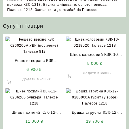
привода КЗС-1218
,
Втулка шліцова головного привода
Палессе 1218
,
Запчастини до комбайнів Палессе
Супутні товари
Шнек колосовий КЗК-10-
Решето верхнє КЗК
0218020 Палессе 1218
5 000
₴
0260200А УВР (посилене)
6 900
₴
Палессе 812
Додати в кошик
Додати в кошик
Шнек похилий КЗК-12-
Дошка струсна КЗК-12-
0206260 (КЗР 0206010)
0280000А гуркіт (у зборі)
11 000
₴
19 700
₴
бункера Палессе 1218
Палессе 1218