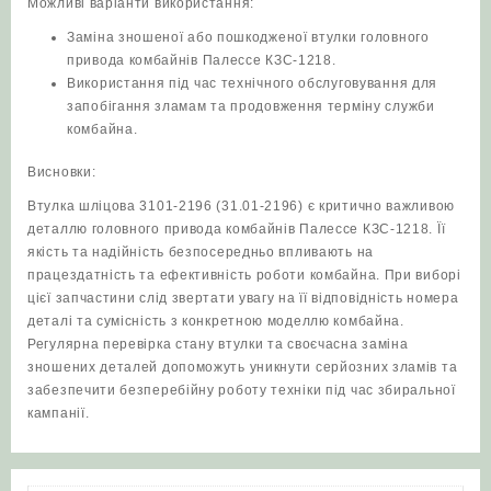
Можливі варіанти використання:
Заміна зношеної або пошкодженої втулки головного
привода комбайнів Палессе КЗС-1218.
Використання під час технічного обслуговування для
запобігання зламам та продовження терміну служби
комбайна.
Висновки:
Втулка шліцова 3101-2196 (31.01-2196) є критично важливою
деталлю головного привода комбайнів Палессе КЗС-1218. Її
якість та надійність безпосередньо впливають на
працездатність та ефективність роботи комбайна. При виборі
цієї запчастини слід звертати увагу на її відповідність номера
деталі та сумісність з конкретною моделлю комбайна.
Регулярна перевірка стану втулки та своєчасна заміна
зношених деталей допоможуть уникнути серйозних зламів та
забезпечити безперебійну роботу техніки під час збиральної
кампанії.