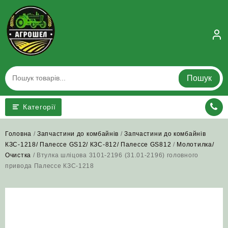
Skip
to
content
Пошук
Категорії
Головна
/
Запчастини до комбайнів
/
Запчастини до комбайнів
КЗС-1218/ Палессе GS12/ КЗС-812/ Палессе GS812
/
Молотилка/
Очистка
/ Втулка шліцова 3101-2196 (31.01-2196) головного
привода Палессе КЗС-1218