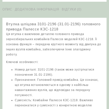
ОПИС
ДОДАТКОВА ІНФОРМАЦІЯ
ВІДГУКИ (0)
Втулка шліцова 3101-2196 (31.01-2196) головного
привода Палессе КЗС-1218
Ця втулка є важливою деталлю головного привода
зернозбиральних комбайнів Палессе моделей КЗС-1218. Її
основна функція – передача крутного моменту від двигуна до
інших вузлів комбайна, забезпечуючи їхню злагоджену
роботу.
Ключові особливості:
Номер деталі: 3101-2196 (також може зустрічатися
позначення 31.01-2196).
Призначення: Головний привід комбайна. Це означає,
що втулка встановлюється в одному з найбільш
навантажених вузлів, що відповідає за передачу
потужності.
Сумісність: Комбайни Палессе КЗС-1218. Важливо
переконатися у сумісності з конкретною моделлю