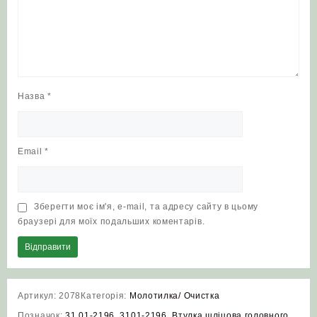
Назва
*
Email
*
Зберегти моє ім'я, e-mail, та адресу сайту в цьому
браузері для моїх подальших коментарів.
Артикул:
2078
Категорія:
Молотилка/ Очистка
Позначок:
31.01-2196
,
3101-2196
,
Втулка шліцова головного