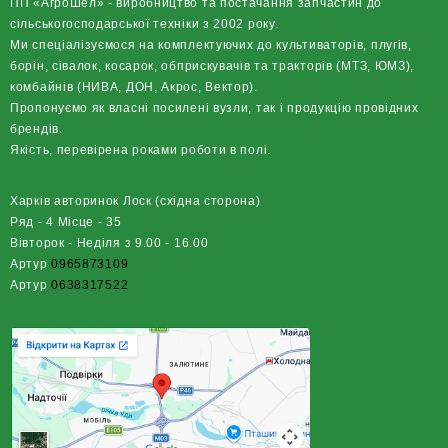
ПП «АгроШел» - виробництво та постачання запчастин до
сільськогосподарської техніки з 2002 року.
Ми спеціалізуємося на комплектуючих до культиваторів, плугів,
борін, сівалок, косарок, обприскувачів та тракторів (МТЗ, ЮМЗ),
комбайнів (НИВА, ДОН, Акрос, Вектор).
Пропонуємо як власні посилені вузли, так і продукцію провідних
брендів.
Якість, перевірена роками роботи в полі.
Харків авторинок Лоск (східна сторона)
Ряд - 4 Місце - 35
Вівторок - Неділя з 9.00 - 16.00
Артур
0965873109
Артур
0638317522