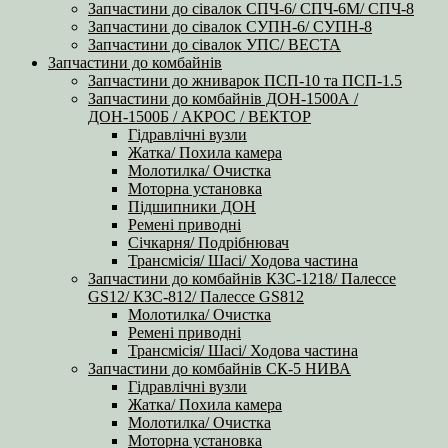
Запчастини до сівалок СПЧ-6/ СПЧ-6М/ СПЧ-8
Запчастини до сівалок СУПН-6/ СУПН-8
Запчастини до сівалок УПС/ ВЕСТА
Запчастини до комбайнів
Запчастини до жниварок ПСП-10 та ПСП-1.5
Запчастини до комбайнів ДОН-1500А /
ДОН-1500Б / АКРОС / ВЕКТОР
Гідравлічні вузли
Жатка/ Похила камера
Молотилка/ Очистка
Моторна установка
Підшипники ДОН
Ремені приводні
Січкарня/ Подрібнювач
Трансмісія/ Шасі/ Ходова частина
Запчастини до комбайнів КЗС-1218/ Палессе
GS12/ КЗС-812/ Палессе GS812
Молотилка/ Очистка
Ремені приводні
Трансмісія/ Шасі/ Ходова частина
Запчастини до комбайнів СК-5 НИВА
Гідравлічні вузли
Жатка/ Похила камера
Молотилка/ Очистка
Моторна установка