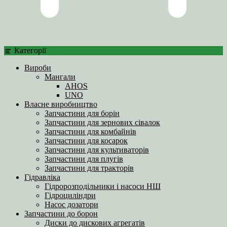
Категорії
Вироби
Мангали
AHOS
UNO
Власне виробництво
Запчастини для борін
Запчастини для зернових сівалок
Запчастини для комбайнів
Запчастини для косарок
Запчастини для культиваторів
Запчастини для плугів
Запчастини для тракторів
Гідравліка
Гідророзподільники і насоси НШ
Гідроциліндри
Насос дозатори
Запчастини до борон
Диски до дискових агрегатів