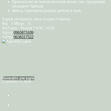
Пропонуємо як власні посилені вузли, так і продукцію
провідних брендів.
Якість, перевірена роками роботи в полі.
Харків авторинок Лоск (східна сторона)
Ряд - 4 Місце - 35
Вівторок - Неділя з 9.00 - 16.00
Артур
0965873109
Артур
0638317522
Натисніть для карти
АгроШел © 2026