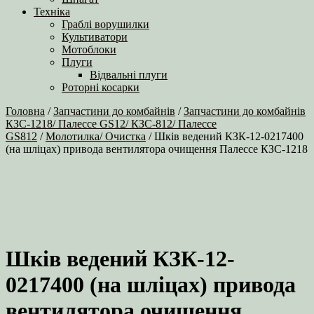
Техніка
Граблі ворушилки
Культиватори
Мотоблоки
Плуги
Відвальні плуги
Роторні косарки
Головна
/
Запчастини до комбайнів
/
Запчастини до комбайнів
КЗС-1218/ Палессе GS12/ КЗС-812/ Палессе
GS812
/
Молотилка/ Очистка
/ Шків ведений КЗК-12-0217400
(на шліцах) привода вентилятора очищення Палессе КЗС-1218
Шків ведений КЗК-12-
0217400 (на шліцах) привода
вентилятора очищення