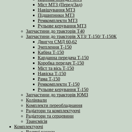
Міст МТЗ (Перед/Зад)
Навішування МТЗ
Підшипники МТЗ
Ремкомплекти МТЗ
Рульове керування МТЗ
Запчастини до тракторів Т40
Запчастини до тракторів ХТЗ/ Т-150/ Т-150К
Двигун СМД 60-62
Зчеплення Т-150
Кабіна Т-150
Карданна передача Т-150
Коробка передач Т-150
Міст та вісь Т-150
Навіска Т-150
Рама Т-150
Ремкомплекти Т-150
Рульове керування Т-150
Запчастини до тракторів ЮМЗ
Колінвали
Комплекти переобладнання
Радіатори та комплектуючі
Радіатори та серцевини
Трансмісія
Комплектуючі
Водяні насоси