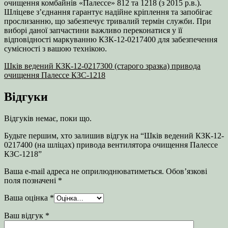
очищення комбайнів «Палессе» 812 та 1218 (з 2015 р.в.).
Шліцеве з’єднання гарантує надійне кріплення та запобігає
прослизанню, що забезпечує тривалий термін служби. При
виборі даної запчастини важливо переконатися у її
відповідності маркуванню КЗК-12-0217400 для забезпечення
сумісності з вашою технікою.
Шків ведений КЗК-12-0217300 (старого зразка) привода
очищення Палессе КЗС-1218
Відгуки
Відгуків немає, поки що.
Будьте першим, хто залишив відгук на “Шків ведений КЗК-12-
0217400 (на шліцах) привода вентилятора очищення Палессе
КЗС-1218”
Ваша e-mail адреса не оприлюднюватиметься.
Обов’язкові
поля позначені
*
Ваша оцінка
*
Ваш відгук
*