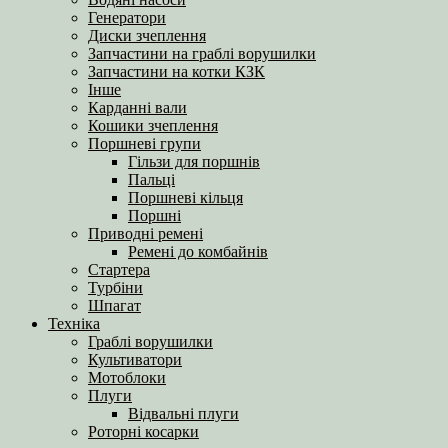
Генератори
Диски зчеплення
Запчастини на граблі ворушилки
Запчастини на котки КЗК
Інше
Карданні вали
Кошики зчеплення
Поршневі групи
Гільзи для поршнів
Пальці
Поршневі кільця
Поршні
Приводні ремені
Ремені до комбайнів
Стартера
Турбіни
Шпагат
Техніка
Граблі ворушилки
Культиватори
Мотоблоки
Плуги
Відвальні плуги
Роторні косарки