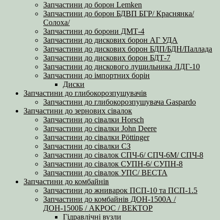
Запчастини до борон Lemken
Запчастини до борон БДВП БГР/ Краснянка/
Солоха/
Запчастини до борони ДМТ-4
Запчастини до дискових борон АГ УДА
Запчастини до дискових борон БДП/БДН/Паллада
Запчастини до дискових борон БДТ-7
Запчастини до дискового лущильника ЛДГ-10
Запчастини до імпортних борін
Диски
Запчастини до глибокорозпушувачів
Запчастини до глибокорозпушувача Gaspardo
Запчастини до зернових сівалок
Запчастини до сівалки Horsch
Запчастини до сівалки John Deere
Запчастини до сівалки Pöttinger
Запчастини до сівалки СЗ
Запчастини до сівалок СПЧ-6/ СПЧ-6М/ СПЧ-8
Запчастини до сівалок СУПН-6/ СУПН-8
Запчастини до сівалок УПС/ ВЕСТА
Запчастини до комбайнів
Запчастини до жниварок ПСП-10 та ПСП-1.5
Запчастини до комбайнів ДОН-1500А /
ДОН-1500Б / АКРОС / ВЕКТОР
Гідравлічні вузли