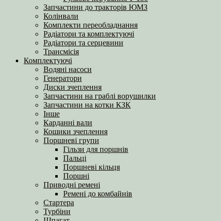
Запчастини до тракторів ЮМЗ
Колінвали
Комплекти переобладнання
Радіатори та комплектуючі
Радіатори та серцевини
Трансмісія
Комплектуючі
Водяні насоси
Генератори
Диски зчеплення
Запчастини на граблі ворушилки
Запчастини на котки КЗК
Інше
Карданні вали
Кошики зчеплення
Поршневі групи
Гільзи для поршнів
Пальці
Поршневі кільця
Поршні
Приводні ремені
Ремені до комбайнів
Стартера
Турбіни
Шпагат