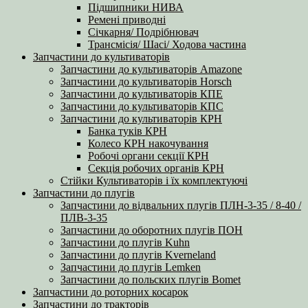
Підшипники НИВА
Ремені приводні
Січкарня/ Подрібнювач
Трансмісія/ Шасі/ Ходова частина
Запчастини до культиваторів
Запчастини до культиваторів Amazone
Запчастини до культиваторів Horsch
Запчастини до культиваторів КПЕ
Запчастини до культиваторів КПС
Запчастини до культиваторів КРН
Банка туків КРН
Колесо КРН накочування
Робочі органи секції КРН
Секція робочих органів КРН
Стійки Культиваторів і їх комплектуючі
Запчастини до плугів
Запчастини до відвальних плугів ПЛН-3-35 / 8-40 /
ПЛВ-3-35
Запчастини до оборотних плугів ПОН
Запчастини до плугів Kuhn
Запчастини до плугів Kverneland
Запчастини до плугів Lemken
Запчастини до польских плугів Bomet
Запчастини до роторних косарок
Запчастини до тракторів