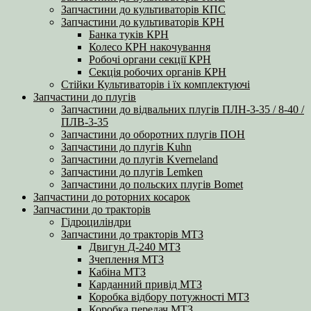
Запчастини до культиваторів КПС
Запчастини до культиваторів КРН
Банка туків КРН
Колесо КРН накочування
Робочі органи секції КРН
Секція робочих органів КРН
Стійки Культиваторів і їх комплектуючі
Запчастини до плугів
Запчастини до відвальних плугів ПЛН-3-35 / 8-40 /
ПЛВ-3-35
Запчастини до оборотних плугів ПОН
Запчастини до плугів Kuhn
Запчастини до плугів Kverneland
Запчастини до плугів Lemken
Запчастини до польских плугів Bomet
Запчастини до роторних косарок
Запчастини до тракторів
Гідроциліндри
Запчастини до тракторів МТЗ
Двигун Д-240 МТЗ
Зчеплення МТЗ
Кабіна МТЗ
Карданний привід МТЗ
Коробка відбору потужності МТЗ
Коробка передач МТЗ