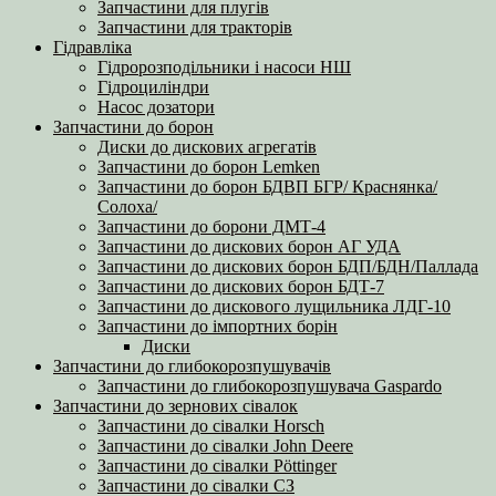
Запчастини для плугів
Запчастини для тракторів
Гідравліка
Гідророзподільники і насоси НШ
Гідроциліндри
Насос дозатори
Запчастини до борон
Диски до дискових агрегатів
Запчастини до борон Lemken
Запчастини до борон БДВП БГР/ Краснянка/
Солоха/
Запчастини до борони ДМТ-4
Запчастини до дискових борон АГ УДА
Запчастини до дискових борон БДП/БДН/Паллада
Запчастини до дискових борон БДТ-7
Запчастини до дискового лущильника ЛДГ-10
Запчастини до імпортних борін
Диски
Запчастини до глибокорозпушувачів
Запчастини до глибокорозпушувача Gaspardo
Запчастини до зернових сівалок
Запчастини до сівалки Horsch
Запчастини до сівалки John Deere
Запчастини до сівалки Pöttinger
Запчастини до сівалки СЗ