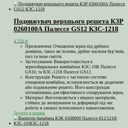
Подовжувач верхнього решета КЗР
0260100А Палессе GS12 КЗС-1218
4 550
₴
Призначення: Очищення зерна від дрібних
домішок, таких як полова, дрібне насіння бур’янів,
пил та інше сміття.
Застосування: Використовується в
зернозбиральних комбайнах КЗС-10К Палессе
GS10, та КЗС-1218 Палессе GS12.
Конструкція: Решето є частиною системи
очищення комбайна, встановлюється як додаткове
або подовжуюче решето. Його конструкція
оптимізована для ефективного сепарування зерна.
Матеріал: Виготовляється з міцних матеріалів,
стійких до зношування та деформації під час
роботи в умовах інтенсивного навантаження.
Додати в кошик