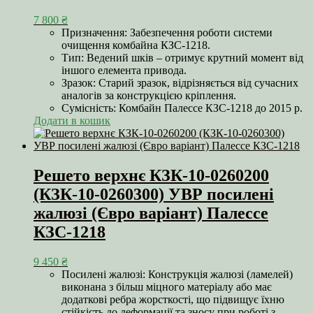
7 800
₴
Призначення: Забезпечення роботи системи
очищення комбайна КЗС-1218.
Тип: Ведений шків – отримує крутний момент від
іншого елемента привода.
Зразок: Старий зразок, відрізняється від сучасних
аналогів за конструкцією кріплення.
Сумісність: Комбайн Палессе КЗС-1218 до 2015 р.
Додати в кошик
Решето верхнє КЗК-10-0260200
(КЗК-10-0260300) УВР посилені
жалюзі (Євро варіант) Палессе
КЗС-1218
9 450
₴
Посилені жалюзі: Конструкція жалюзі (ламелей)
виконана з більш міцного матеріалу або має
додаткові ребра жорсткості, що підвищує їхню
стійкість до деформації та зносу при роботі з