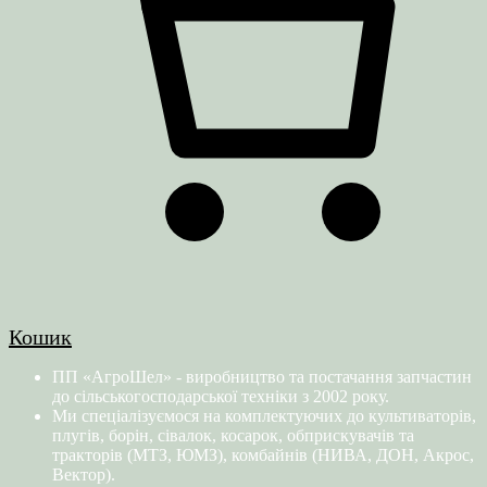
Кошик
ПП «АгроШел» - виробництво та постачання запчастин
до сільськогосподарської техніки з 2002 року.
Ми спеціалізуємося на комплектуючих до культиваторів,
плугів, борін, сівалок, косарок, обприскувачів та
тракторів (МТЗ, ЮМЗ), комбайнів (НИВА, ДОН, Акрос,
Вектор).