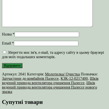
Назва
*
Email
*
Зберегти моє ім'я, e-mail, та адресу сайту в цьому браузері
для моїх подальших коментарів.
Артикул:
2041
Категорія:
Молотилка/ Очистка
Позначки:
Запчастини до комбайнів Палессе
,
КЗК-12-0217400
,
Шків
ведений привода вентилятора очищення Палессе
,
Шків
ведений привода вентилятора очищення Палессе нового
зразка
Супутні товари