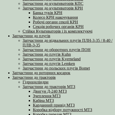
Запчастини до культиваторів КПС
Запчастини до культиваторів КРН
Банка туків КРН
Колесо КРН накочування
Робочі органи секції КРН
Секція робочих органів КРН
Стійки Культиваторів і їх комплектуючі
Запчастини до плугів
Запчастини до відвальних плугів ПЛН-3-35 / 8-40 /
ПЛВ-3-35
Запчастини до оборотних плугів ПОН
Запчастини до плугів Kuhn
Запчастини до плугів Kverneland
Запчастини до плугів Lemken
Запчастини до польских плугів Bomet
Запчастини до роторних косарок
Запчастини до тракторів
Гідроциліндри
Запчастини до тракторів МТЗ
Двигун Д-240 МТЗ
Зчеплення МТЗ
Кабіна МТЗ
Карданний привід МТЗ
Коробка відбору потужності МТЗ
Коробка передач МТЗ