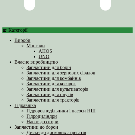
Категорії
Вироби
Мангали
AHOS
UNO
Власне виробництво
Запчастини для борін
Запчастини для зернових сівалок
Запчастини для комбайнів
Запчастини для косарок
Запчастини для культиваторів
Запчастини для плугів
Запчастини для тракторів
Гідравліка
Гідророзподільники і насоси НШ
Гідроциліндри
Насос дозатори
Запчастини до борон
Диски до дискових агрегатів