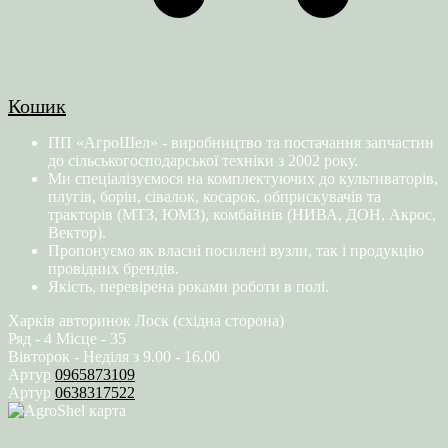
Кошик
ПП «АгроШел» - виробництво та постачання запчастин
до сільськогосподарської техніки з 2002 року.
Ми спеціалізуємося на комплектуючих до культиваторів,
плугів, борін, сівалок, косарок, обприскувачів та
тракторів (МТЗ, ЮМЗ), комбайнів (НИВА, ДОН, Акрос,
Вектор).
Пропонуємо як власні посилені вузли, так і продукцію
провідних брендів.
Якість, перевірена роками роботи в полі.
Харків авторинок Лоск (східна сторона)
Ряд - 4 Місце - 35
Вівторок - Неділя з 9.00 - 16.00
Артур
0965873109
Артур
0638317522