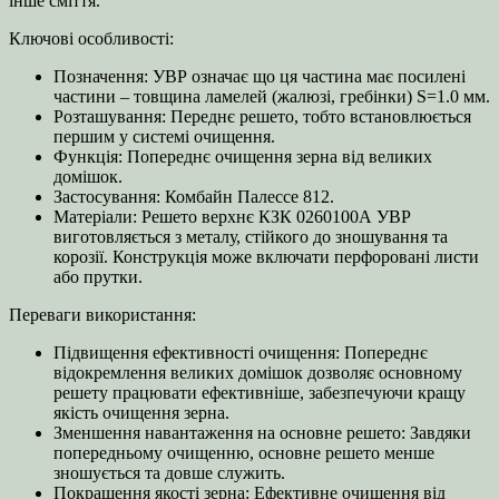
інше сміття.
Ключові особливості:
Позначення: УВР означає що ця частина має посилені
частини – товщина ламелей (жалюзі, гребінки) S=1.0 мм.
Розташування: Переднє решето, тобто встановлюється
першим у системі очищення.
Функція: Попереднє очищення зерна від великих
домішок.
Застосування: Комбайн Палессе 812.
Матеріали: Решето верхнє КЗК 0260100А УВР
виготовляється з металу, стійкого до зношування та
корозії. Конструкція може включати перфоровані листи
або прутки.
Переваги використання:
Підвищення ефективності очищення: Попереднє
відокремлення великих домішок дозволяє основному
решету працювати ефективніше, забезпечуючи кращу
якість очищення зерна.
Зменшення навантаження на основне решето: Завдяки
попередньому очищенню, основне решето менше
зношується та довше служить.
Покращення якості зерна: Ефективне очищення від