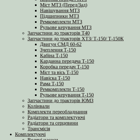
Міст МТЗ (Перед/Зад)
Навішування МТЗ
Підшипники МТЗ
Ремкомплекти МТЗ
Рульове керування МТЗ
Запчастини до тракторів Т40
Запчастини до тракторів ХТЗ/ Т-150/ Т-150К
Двигун СМД 60-62
Зчеплення Т-150
Кабіна Т-150
Карданна передача Т-150
Коробка передач Т-150
Міст та вісь Т-150
Навіска Т-150
Рама Т-150
Ремкомплекти Т-150
Рульове керування Т-150
Запчастини до тракторів ЮМЗ
Колінвали
Комплекти переобладнання
Радіатори та комплектуючі
Радіатори та серцевини
Трансмісія
Комплектуючі
Водяні насоси