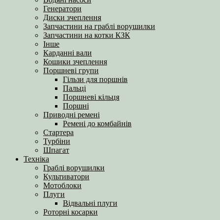
Генератори
Диски зчеплення
Запчастини на граблі ворушилки
Запчастини на котки КЗК
Інше
Карданні вали
Кошики зчеплення
Поршневі групи
Гільзи для поршнів
Пальці
Поршневі кільця
Поршні
Приводні ремені
Ремені до комбайнів
Стартера
Турбіни
Шпагат
Техніка
Граблі ворушилки
Культиватори
Мотоблоки
Плуги
Відвальні плуги
Роторні косарки