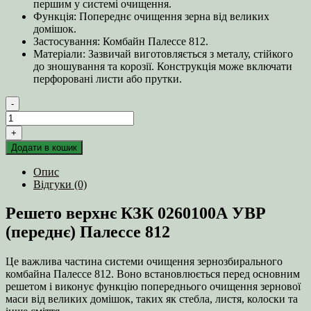
першим у системі очищення.
Функція: Попереднє очищення зерна від великих
домішок.
Застосування: Комбайн Палессе 812.
Матеріали: Зазвичай виготовляється з металу, стійкого
до зношування та корозії. Конструкція може включати
перфоровані листи або прутки.
-
Решето
верхнє
+
КЗК
Додати в кошик
0260100А
УВР
Опис
(переднє)
Відгуки (0)
Палессе
812
Решето верхнє КЗК 0260100А УВР
кількість
(переднє) Палессе 812
Це важлива частина системи очищення зернозбирального
комбайна Палессе 812. Воно встановлюється перед основним
решетом і виконує функцію попереднього очищення зернової
маси від великих домішок, таких як стебла, листя, колоски та