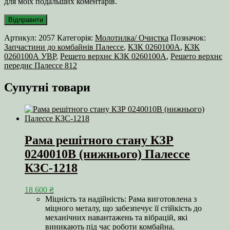
для моїх подальших коментарів.
Артикул:
2057
Категорія:
Молотилка/ Очистка
Позначок:
Запчастини до комбайнів Палессе
,
КЗК 0260100А
,
КЗК
0260100А УВР
,
Решето верхнє КЗК 0260100А
,
Решето верхнє
переднє Палессе 812
Супутні товари
Рама решітного стану КЗР
0240010В (нижнього) Палессе
КЗС-1218
18 600
₴
Міцність та надійність: Рама виготовлена з
міцного металу, що забезпечує її стійкість до
механічних навантажень та вібрацій, які
виникають під час роботи комбайна.