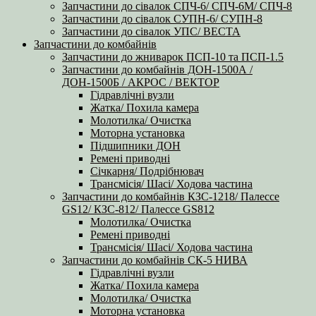
Запчастини до сівалок СПЧ-6/ СПЧ-6М/ СПЧ-8
Запчастини до сівалок СУПН-6/ СУПН-8
Запчастини до сівалок УПС/ ВЕСТА
Запчастини до комбайнів
Запчастини до жниварок ПСП-10 та ПСП-1.5
Запчастини до комбайнів ДОН-1500А /
ДОН-1500Б / АКРОС / ВЕКТОР
Гідравлічні вузли
Жатка/ Похила камера
Молотилка/ Очистка
Моторна установка
Підшипники ДОН
Ремені приводні
Січкарня/ Подрібнювач
Трансмісія/ Шасі/ Ходова частина
Запчастини до комбайнів КЗС-1218/ Палессе
GS12/ КЗС-812/ Палессе GS812
Молотилка/ Очистка
Ремені приводні
Трансмісія/ Шасі/ Ходова частина
Запчастини до комбайнів СК-5 НИВА
Гідравлічні вузли
Жатка/ Похила камера
Молотилка/ Очистка
Моторна установка