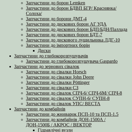
Запчастини до борон Lemken
Запчастини до борон БДВП БГР/ Краснянка/
Солоха/
Запчастини до борони ДМТ-4
Запчастини до дискових борон АГ УДА
Запчастини до дискових борон БДП/БДН/Паллада
Запчастини до дискових борон БДТ-7
Запчастини до дискового лущильника ЛДГ-10
Запчастини до імпортних борін
Диски
Запчастини до глибокорозпушувачів
Запчастини до глибокорозпушувача Gaspardo
Запчастини до зернових сівалок
Запчастини до сівалки Horsch
Запчастини до сівалки John Deere
Запчастини до сівалки Pöttinger
Запчастини до сівалки СЗ
Запчастини до сівалок СПЧ-6/ СПЧ-6М/ СПЧ-8
Запчастини до сівалок СУПН-6/ СУПН-8
Запчастини до сівалок УПС/ ВЕСТА
Запчастини до комбайнів
Запчастини до жниварок ПСП-10 та ПСП-1.5
Запчастини до комбайнів ДОН-1500А /
ДОН-1500Б / АКРОС / ВЕКТОР
Гідравлічні вузли