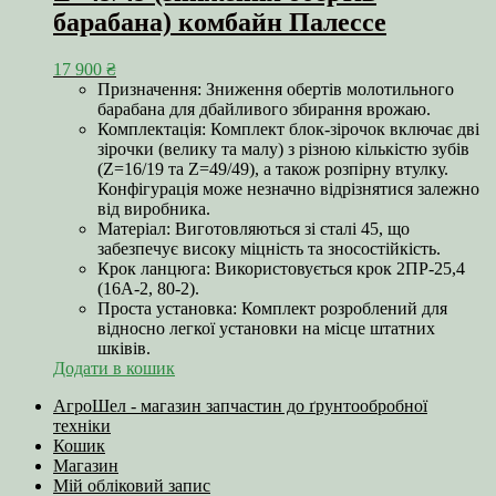
барабана) комбайн Палессе
17 900
₴
Призначення: Зниження обертів молотильного
барабана для дбайливого збирання врожаю.
Комплектація: Комплект блок-зірочок включає дві
зірочки (велику та малу) з різною кількістю зубів
(Z=16/19 та Z=49/49), а також розпірну втулку.
Конфігурація може незначно відрізнятися залежно
від виробника.
Матеріал: Виготовляються зі сталі 45, що
забезпечує високу міцність та зносостійкість.
Крок ланцюга: Використовується крок 2ПР-25,4
(16А-2, 80-2).
Проста установка: Комплект розроблений для
відносно легкої установки на місце штатних
шківів.
Додати в кошик
АгроШел - магазин запчастин до ґрунтообробної
техніки
Кошик
Магазин
Мій обліковий запис