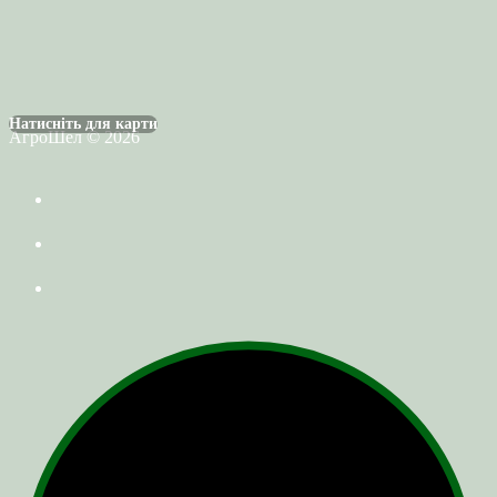
Натисніть для карти
АгроШел © 2026