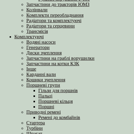
Запчастини до тракторів ЮМЗ
Колінвали
Комплекти переобладнання
Радіатори та комплектуючі
Радіатори та серцевини
Трансмісія
Комплектуючі
Водяні насоси
Генератори
Диски зчеплення
Запчастини на граблі ворушилки
Запчастини на котки КЗК
Інше
Карданні вали
Кошики зчеплення
Поршневі групи
Гільзи для поршнів
Пальці
Поршневі кільця
Поршні
Приводні ремені
Ремені до комбайнів
Стартера
Турбіни
Шпагат