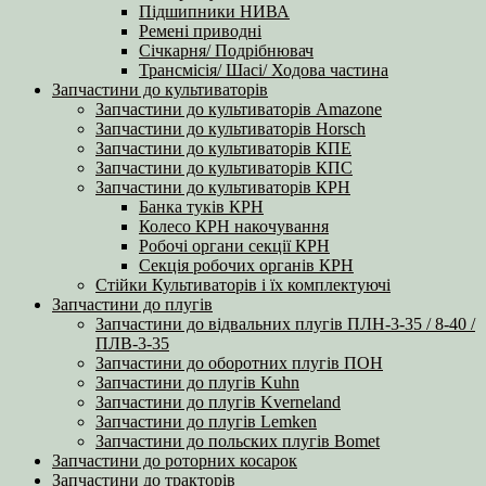
Підшипники НИВА
Ремені приводні
Січкарня/ Подрібнювач
Трансмісія/ Шасі/ Ходова частина
Запчастини до культиваторів
Запчастини до культиваторів Amazone
Запчастини до культиваторів Horsch
Запчастини до культиваторів КПЕ
Запчастини до культиваторів КПС
Запчастини до культиваторів КРН
Банка туків КРН
Колесо КРН накочування
Робочі органи секції КРН
Секція робочих органів КРН
Стійки Культиваторів і їх комплектуючі
Запчастини до плугів
Запчастини до відвальних плугів ПЛН-3-35 / 8-40 /
ПЛВ-3-35
Запчастини до оборотних плугів ПОН
Запчастини до плугів Kuhn
Запчастини до плугів Kverneland
Запчастини до плугів Lemken
Запчастини до польских плугів Bomet
Запчастини до роторних косарок
Запчастини до тракторів