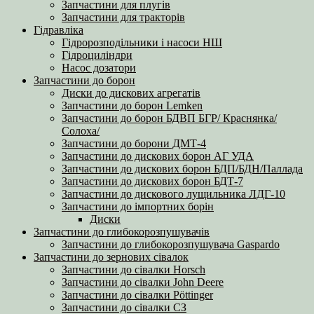
Запчастини для плугів
Запчастини для тракторів
Гідравліка
Гідророзподільники і насоси НШ
Гідроциліндри
Насос дозатори
Запчастини до борон
Диски до дискових агрегатів
Запчастини до борон Lemken
Запчастини до борон БДВП БГР/ Краснянка/
Солоха/
Запчастини до борони ДМТ-4
Запчастини до дискових борон АГ УДА
Запчастини до дискових борон БДП/БДН/Паллада
Запчастини до дискових борон БДТ-7
Запчастини до дискового лущильника ЛДГ-10
Запчастини до імпортних борін
Диски
Запчастини до глибокорозпушувачів
Запчастини до глибокорозпушувача Gaspardo
Запчастини до зернових сівалок
Запчастини до сівалки Horsch
Запчастини до сівалки John Deere
Запчастини до сівалки Pöttinger
Запчастини до сівалки СЗ