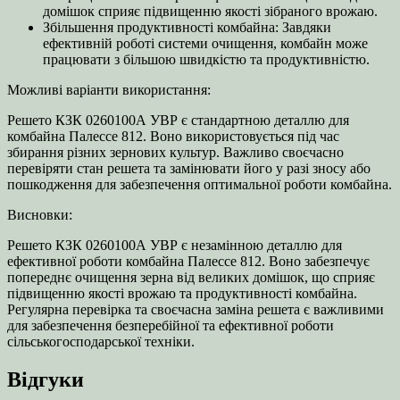
домішок сприяє підвищенню якості зібраного врожаю.
Збільшення продуктивності комбайна: Завдяки
ефективній роботі системи очищення, комбайн може
працювати з більшою швидкістю та продуктивністю.
Можливі варіанти використання:
Решето КЗК 0260100А УВР є стандартною деталлю для
комбайна Палессе 812. Воно використовується під час
збирання різних зернових культур. Важливо своєчасно
перевіряти стан решета та замінювати його у разі зносу або
пошкодження для забезпечення оптимальної роботи комбайна.
Висновки:
Решето КЗК 0260100А УВР є незамінною деталлю для
ефективної роботи комбайна Палессе 812. Воно забезпечує
попереднє очищення зерна від великих домішок, що сприяє
підвищенню якості врожаю та продуктивності комбайна.
Регулярна перевірка та своєчасна заміна решета є важливими
для забезпечення безперебійної та ефективної роботи
сільськогосподарської техніки.
Відгуки