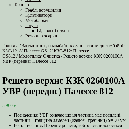
Техніка
Граблі ворушилки
Культиватори
Мотоблоки
Плуги
Відвальні плуги
Роторні косарки
Головна
/
Запчастини до комбайнів
/
Запчастини до комбайнів
КЗС-1218/ Палессе GS12/ КЗС-812/ Палессе
GS812
/
Молотилка/ Очистка
/ Решето верхнє КЗК 0260100А
УВР (переднє) Палессе 812
Решето верхнє КЗК 0260100А
УВР (переднє) Палессе 812
3 900
₴
Позначення: УВР означає що ця частина має посилені
частини – товщина ламелей (жалюзі, гребінки) S=1.0 мм.
Розташування: Переднє решето, тобто встановлюється