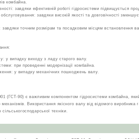
мів комбайна.
ності: завдяки ефективній роботі гідросистеми підвищується про
обслуговування: завдяки високій якості та довговічності зменшує
: завдяки точним розмірам та посадковим місцям встановлення ва
ання:
у: у випадку виходу з ладу старого валу.
стеми: при проведенні модернізації комбайна.
ження: у випадку механічних пошкоджень валу.
001 (ГСТ-90) є важливим компонентом гідросистеми комбайна, який
 механізмів. Використання якісного валу від відомого виробника г
 сільськогосподарської техніки.