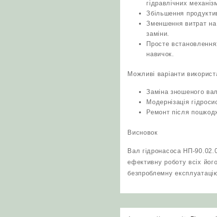
гідравлічних механіз
Збільшення продуктив
Зменшення витрат на 
заміни.
Просте встановлення
навичок.
Можливі варіанти використ
Заміна зношеного вал
Модернізація гідроси
Ремонт після пошкод
Висновок
Вал гідронасоса НП-90.02.
ефективну роботу всіх його
безпроблемну експлуатацію