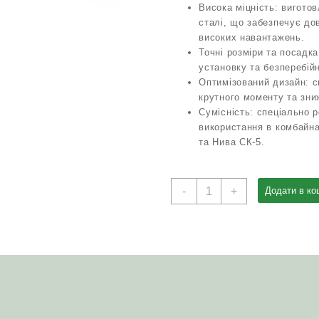
Висока міцність: виготов
сталі, що забезпечує дов
високих навантажень.
Точні розміри та посадк
установку та безперебій
Оптимізований дизайн: с
крутного моменту та зн
Сумісність: спеціально 
використання в комбайн
та Нива СК-5.
Вал
-
+
Додати в ко
гідронасоса
НП-90.02.001
(ГСТ-90)
ДОН-1500А/
Б
Полісся
НИВА
СК-5