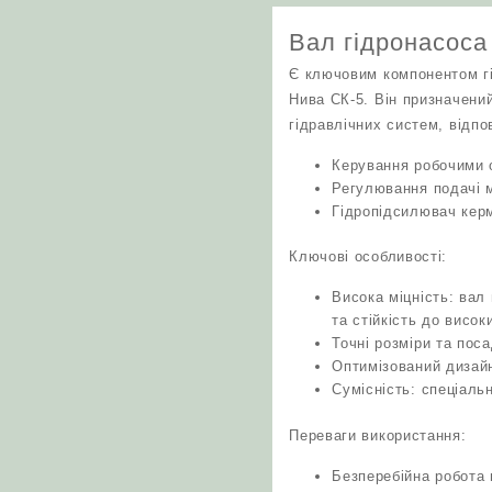
Вал гідронасоса
Є ключовим компонентом гі
Нива СК-5. Він призначени
гідравлічних систем, відпов
Керування робочими 
Регулювання подачі м
Гідропідсилювач кер
Ключові особливості:
Висока міцність: вал
та стійкість до висо
Точні розміри та пос
Оптимізований дизай
Сумісність: спеціаль
Переваги використання:
Безперебійна робота 