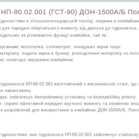
кількість
 НП-90.02.001 (ГСТ-90) ДОН-1500А/Б По
дросистеми в сільськогосподарській техніці, зокрема в комбайна
й для передачі обертального моменту від двигуна до гідронасоса
ідальних за різноманітні функції комбайна, такі як:
органами: молотилка, соломотряс, очищувачі зерна тощо.
атеріалу: подача зерна в бункер, розподілення матеріалу по пол
ма: полегшує керування комбайном.
 гідронасоса НП-90.02.001 виготовлений з високоякісної сталі, що 
ких навантажень.
адка: забезпечує безпроблемну установку та безперебійну роботу.
н: сприяє ефективній передачі крутного моменту та зниженню зно
но розроблений для використання в комбайнах ДОН-1500А/Б, Поліс
гідросистеми: вал гідронасоса НП-90.02.001 забезпечує стабільну 