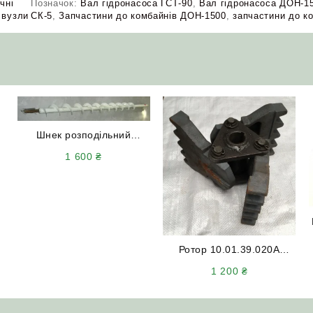
чні
Позначок:
Вал гідронасоса ГСТ-90
,
Вал гідронасоса ДОН-1
 вузли
СК-5
,
Запчастини до комбайнів ДОН-1500
,
запчастини до к
Шнек розподільний
10.01.30.860П домолота
1 600
₴
ДОН-1500
с
Ротор 10.01.39.020А
домолота комбайна
1 200
₴
ДОН-1500