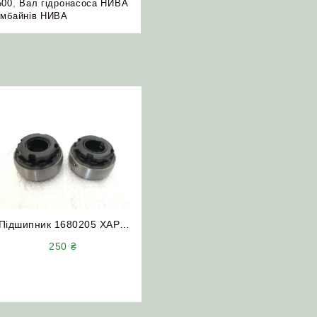
500
,
Вал гідронасоса НИВА
омбайнів НИВА
Підшипник 1680205 ХАРП
НИВА СК-5 Дон-1500
250
₴