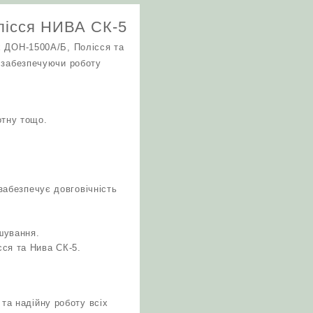
лісся НИВА СК-5
х ДОН-1500А/Б, Полісся та
, забезпечуючи роботу
отну тощо.
забезпечує довговічність
шування.
ся та Нива СК-5.
та надійну роботу всіх