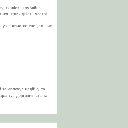
дуктивність комбайна.
ться необхідність частої
лу не вимагає спеціальних
 забезпечує надійну та
арантує довговічність та