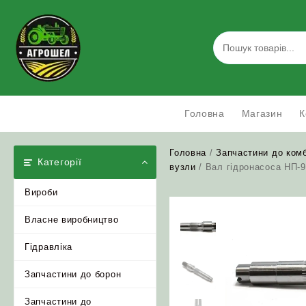
Skip
to
content
Головна
Магазин
К
Головна
/
Запчастини до ком
Категорії
вузли
/ Вал гідронасоса НП-
Вироби
Власне виробництво
Гідравліка
Запчастини до борон
Запчастини до