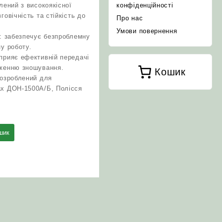
лений з високоякісної
конфіденційності
говічність та стійкість до
Про нас
Умови повернення
а: забезпечує безпроблемну
ну роботу.
прияє ефективній передачі
иженню зношування.
Кошик
розроблений для
ах ДОН-1500А/Б, Полісся
шик