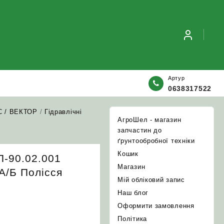
Артур
0638317522
С / ВЕКТОР
/
Гідравлічні
АгроШел - магазин
запчастин до
ґрунтообробної техніки
Кошик
П-90.02.001
Магазин
А/Б Полісся
Мій обліковий запис
Наш блог
Оформити замовлення
Політика