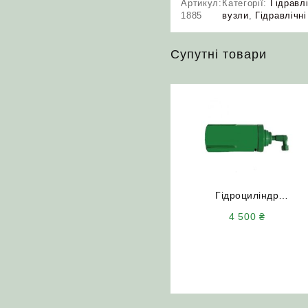
Артикул:
Категорії:
Гідравлі
1885
вузли
,
Гідравлічні
Супутні товари
Гідроциліндр
РСМ-10.09.01.010
4 500
₴
варіатора барабана
ДОН-1500Б Вектор Акро
Полессе