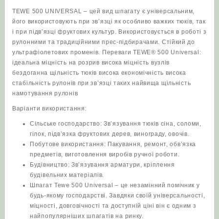
TEWE 500 UNIVERSAL – цей вид шпагату є універсальним,
його використовують при зв’язці як особливо важких тюків, так
і при підв’язці фруктових культур. Використовується в роботі з
рулонними та традиційними прес-підбирачами. Стійкий до
ультрафіолетових променів. Переваги TEWE® 500 Universal:
ідеальна міцність на розрив висока міцність вузлів
бездоганна щільність тюків висока економічність висока
стабільність рулонів при зв’язці таких найвища щільність
намотування рулонів
Варіанти використання:
Сільське господарство: Зв’язування тюків сіна, соломи,
гілок, підв’язка фруктових дерев, винограду, овочів.
Побутове використання: Пакування, ремонт, обв’язка
предметів, виготовлення виробів ручної роботи.
Будівництво: Зв’язування арматури, кріплення
будівельних матеріалів.
Шпагат Tewe 500 Universal – це незамінний помічник у
будь-якому господарстві. Завдяки своїй універсальності,
міцності, довговічності та доступній ціні він є одним з
найпопулярніших шпагатів на ринку.