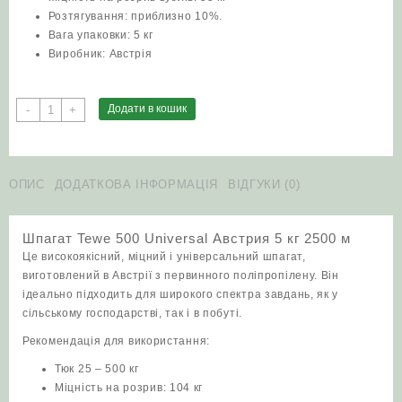
Розтягування: приблизно 10%.
Вага упаковки: 5 кг
Виробник: Австрія
Шпагат
Додати в кошик
-
+
Tewe
500
Universal
Австрия
ОПИС
ДОДАТКОВА ІНФОРМАЦІЯ
ВІДГУКИ (0)
5
кг
Шпагат Tewe 500 Universal Австрия 5 кг 2500 м
2500
Це високоякісний, міцний і універсальний шпагат,
м
виготовлений в Австрії з первинного поліпропілену. Він
кількість
ідеально підходить для широкого спектра завдань, як у
сільському господарстві, так і в побуті.
Рекомендація для використання:
Тюк 25 – 500 кг
Міцність на розрив: 104 кг