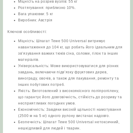
Міцність на розрив вузлів: 55 кг
Розтягування: приблизно 10%.
Вага упаковки: 5 кг
Виробник: Австрія
Ключові особливості:
Міцність: Шпагат Tewe 500 Universal витримує
навантаження до 104 кг, що робить його ідеальним для
зв’язування важких тюків сіна, соломи, гілок та інших
матеріалів.
Універсальність: Може використовуватися для різних
завдань, включаючи підв’язку фруктових дерев,
винограду, овочів, а також для пакування, ремонту та
інших побутових потреб.
Якість: Виготовлений з високоякісного поліпропілену,
що гарантує його довговічність, стійкість до розриву та
несприятливих погодних умов.
Економічність: Завдяки високій щільності намотування
(2500 м на 5 кг) одного рулону вистачає надовго.
Безпечність: Шпагат Tewe 500 Universal нетоксичний,
нешкідливий для людей і тварин.