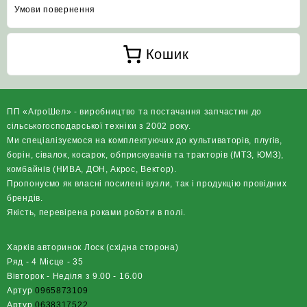
Умови повернення
Кошик
ПП «АгроШел» - виробництво та постачання запчастин до
сільськогосподарської техніки з 2002 року.
Ми спеціалізуємося на комплектуючих до культиваторів, плугів,
борін, сівалок, косарок, обприскувачів та тракторів (МТЗ, ЮМЗ),
комбайнів (НИВА, ДОН, Акрос, Вектор).
Пропонуємо як власні посилені вузли, так і продукцію провідних
брендів.
Якість, перевірена роками роботи в полі.
Харків авторинок Лоск (східна сторона)
Ряд - 4 Місце - 35
Вівторок - Неділя з 9.00 - 16.00
Артур
0965873109
Артур
0638317522