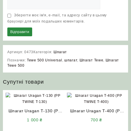
Зберегти моє ім'я, e-mail, та адресу сайту в цьому
браузері для моїх подальших коментарів.
Артикул:
0473
Категорія:
Шпагат
Позначки:
Tewe 500 Universal
,
шпагат
,
Шпагат Tewe
,
Шпагат
Tewe 500
Супутні товари
Шпагат Uragan Т-130 (PP
Шпагат Uragan Т-400 (PP
TWINE T-130) для прес-
TWINE T-400) для прес-
1 000
₴
700
₴
підбирача (блакитний колір)
підбирача (блакитний колір)
Сербія (бухта 9 кг)
Сербія (бухта 5 кг)