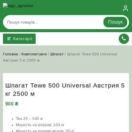
Skip
to
content
Пошук
Категорії
Головна
/
Комплектуючі
/
Шпагат
/ Шпагат Tewe 500 Universal
Австрия 5 кг 2500 м
Шпагат Tewe 500 Universal Австрия 5
кг 2500 м
900
₴
Тюк 25 – 500 кг
Міцність на розрив: 104 кг
Міцність на розрив вузлів: 55 кг