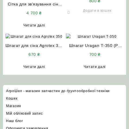
800
₴
Сітка для зв’язування сіна
ErntePro 270 (1.23×3000)
Додати в кошик
4 700
₴
Німеччина
Читати далі
Шпагат для сіна Agrotex 350
Шпагат Uragan Т-350 (PP
(360/400) 5кг
TWINE T-350) для прес-
670
₴
700
₴
підбирача (блакитний колір)
Сербія (бухта 5 кг)
Читати далі
Читати далі
АгроШел - магазин запчастин до ґрунтообробної техніки
Кошик
Магазин
Мій обліковий запис
Наш блог
Оформити замовлення