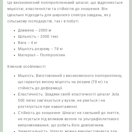
Це високоякісний поліпропіленовий шпагат, що відрізняється
міцністю, еластичністю та стійкістю до зношення. Він
ідеально підходить для широкого спектра завдань, як у
сільському господарстві, так і в побуті.
Довжина – 2000 м
Щільність – 2000 текс
Вага – 4 кг
Міцність розриву – 78 кг
Матеріал – Поліпропілен
Ключові особливості:
Міцність: Виготовлений з високоякісного поліпропілену,
що гарантує високу міцність на розрив (78 кг) та
стійкість до деформації.
Еластичність: Завдяки своїй еластичності шпагат Juta
500 легко зав’язується у вузли, не рветься і не
розтягується при навантаженні.
Стійкість до зношення: Шпагат не схильний до гниття,
не псується під впливом вологи та ультрафіолетового
випромінювання, що робить його довговічним.
Універсальність: Шпагат можна використовувати для