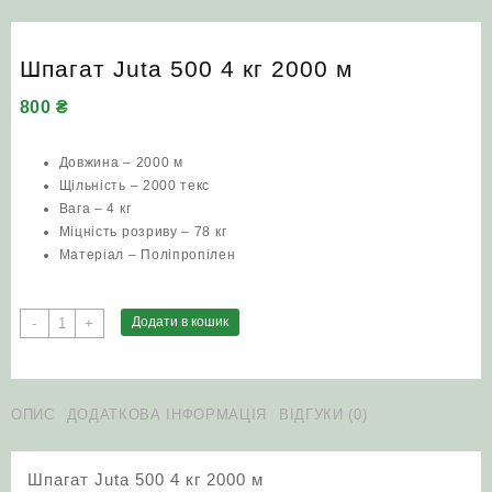
Шпагат Juta 500 4 кг 2000 м
800
₴
Довжина – 2000 м
Щільність – 2000 текс
Вага – 4 кг
Міцність розриву – 78 кг
Матеріал – Поліпропілен
Шпагат
Додати в кошик
-
+
Juta
500
4
кг
ОПИС
ДОДАТКОВА ІНФОРМАЦІЯ
ВІДГУКИ (0)
2000
м
Шпагат Juta 500 4 кг 2000 м
кількість