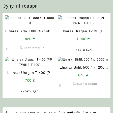
Супутні товари
Шпагат Birlik 1000 4 кг 4000
Шпагат Uragan Т-130 (PP
м
TWINE T-130) для прес-
880
₴
1 000
₴
підбирача (блакитний колір)
Сербія (бухта 9 кг)
Додати в кошик
Читати далі
Шпагат Birlik 500 4 кг 2000
Шпагат Uragan Т-400 (PP
м
670
₴
TWINE T-400) для прес-
700
₴
підбирача (блакитний колір)
Додати в кошик
Сербія (бухта 5 кг)
Читати далі
АгроШел - магазин запчастин до ґрунтообробної техніки