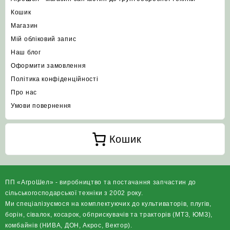
Кошик
Магазин
Мій обліковий запис
Наш блог
Оформити замовлення
Політика конфіденційності
Про нас
Умови повернення
Кошик
ПП «АгроШел» - виробництво та постачання запчастин до
сільськогосподарської техніки з 2002 року.
Ми спеціалізуємося на комплектуючих до культиваторів, плугів,
борін, сівалок, косарок, обприскувачів та тракторів (МТЗ, ЮМЗ),
комбайнів (НИВА, ДОН, Акрос, Вектор).