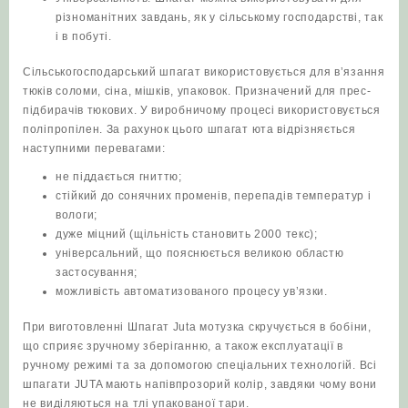
різноманітних завдань, як у сільському господарстві, так
і в побуті.
Сільськогосподарський шпагат використовується для в’язання
тюків соломи, сіна, мішків, упаковок. Призначений для прес-
підбирачів тюкових. У виробничому процесі використовується
поліпропілен. За рахунок цього шпагат юта відрізняється
наступними перевагами:
не піддається гниттю;
стійкий до сонячних променів, перепадів температур і
вологи;
дуже міцний (щільність становить 2000 текс);
універсальний, що пояснюється великою областю
застосування;
можливість автоматизованого процесу ув’язки.
При виготовленні Шпагат Juta мотузка скручується в бобіни,
що сприяє зручному зберіганню, а також експлуатації в
ручному режимі та за допомогою спеціальних технологій. Всі
шпагати JUTA мають напівпрозорий колір, завдяки чому вони
не виділяються на тлі упакованої тари.