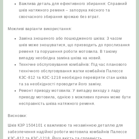
Важлива деталь для ефективного збирання: Справний
шків натяжного ременя – запорука якісного та
своєчасного збирання врожаю без втрат.
Можливі варіанти використання:
Заміна зношеного або пошкодженого шківа: З часом
шків може зношуватися, що призводить до прослизання
ременя та порушення роботи мотовила. В такому
випадку необхідна заміна шківа на новий.
Технічне обслуговування комбайнів: Під час планового
технічного обслуговування жатки комбайнів Палессе
КЗС-812 та КЗС-1218 необхідно перевіряти стан шківа
та за необхідності проводити його заміну.
Ремонт приводу мотовила: У випадку виходу з ладу
приводу мотовила, однією з можливих причин може бути
несправність шківа натяжного ременя.
Висновки:
Шків КЗР 1504101 є важливою та незамінною деталлю для
забезпечення надійної роботи мотовила комбайнів Палессе
КЗС-812 та КЗС-1218. Його якість та справність