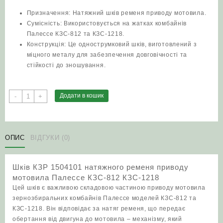
Призначення: Натяжний шків ременя приводу мотовила.
Сумісність: Використовується на жатках комбайнів
Палессе КЗС-812 та КЗС-1218.
Конструкція: Це однострумковий шків, виготовлений з
міцного металу для забезпечення довговічності та
стійкості до зношування.
Шків
Додати в кошик
-
+
КЗР
1504101
натяжного
ременя
ОПИС
ВІДГУКИ (0)
приводу
мотовила
Шків КЗР 1504101 натяжного ременя приводу
Палессе
мотовила Палессе КЗС-812 КЗС-1218
КЗС-812
Цей шків є важливою складовою частиною приводу мотовила
КЗС-1218
зернозбиральних комбайнів Палессе моделей КЗС-812 та
кількість
КЗС-1218. Він відповідає за натяг ременя, що передає
обертання від двигуна до мотовила – механізму, який