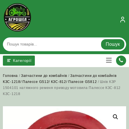
Skip
to
content
Пошук
Категорії
Головна
/
Запчастини до комбайнів
/
Запчастини до комбайнів
КЗС-1218/ Палессе GS12/ КЗС-812/ Палессе GS812
/ Шків КЗР
1504101 натяжного ременя приводу мотовила Палессе КЗС-812
КЗС-1218