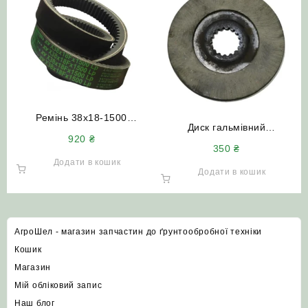
Ремінь 38х18-1500
Диск гальмівний
(РСМ-6201273) зубчастий
920
₴
РСМ-3518020-45860
ДОН-1500 Акрос Вектор
350
₴
фрикційний ДОН-1500А/Б
Палессе
Додати в кошик
Палессе 1218
Додати в кошик
АгроШел - магазин запчастин до ґрунтообробної техніки
Кошик
Магазин
Мій обліковий запис
Наш блог