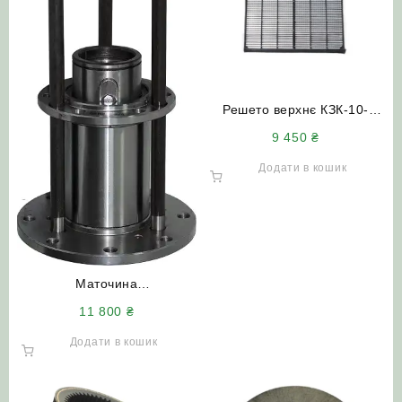
Решето верхнє КЗК-10-
0260200 (КЗК-10-0260300)
9 450
₴
УВР посилені жалюзі (Євро
варіант) Палессе КЗС-1218
Додати в кошик
Маточина
РСМ-10.01.15.140-01 шківа
11 800
₴
відбійного бітера
ДОН-1500Б АКРОС ВЕКТОР
Додати в кошик
Палессе