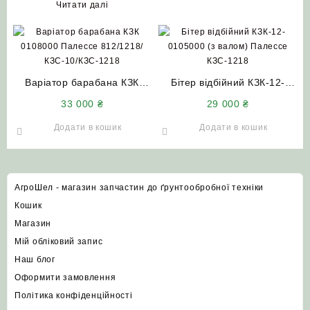
Читати далі
КЗС-1218
Варіатор барабана КЗК
Бітер відбійний КЗК-12-
0108000 Палессе 812/1218/
0105000 (з валом) Палессе
33 000
₴
29 000
₴
КЗС-10/КЗС-1218
КЗС-1218
Додати в кошик
Додати в кошик
АгроШел - магазин запчастин до ґрунтообробної техніки
Кошик
Магазин
Мій обліковий запис
Наш блог
Оформити замовлення
Політика конфіденційності