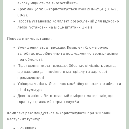
високу міцність та зносостійкість.
Крок ланцюга: Використовується крок 2ПР-25,4 (16А-2,
80-2).
Проста установка: Комплект розроблений для відносно
легкої установки на місце штатних шківів.
Переваги використання:
Зменшення втрат врожаю: Комплект блок-зірочок
запобігає подрібненню та пошкодженню зерна/насіння
при обмолоті.
Підвищення якості врожаю: Зберігає цілісність зерна,
що важливо для посівного матеріалу та харчової
промисловості.
Універсальність: Дозволяє комбайну ефективно збирати
різні культури.
Довговічність: Виготовлений з міцних матеріалів, що
гарантує тривалий термін служби.
Комплект рекомендується використовувати при збиранні
наступних культур:
Соняшник