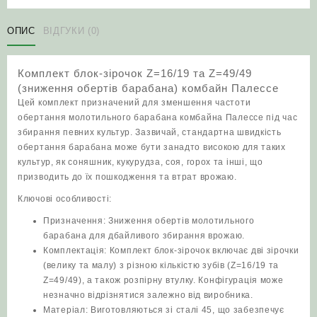
Z=16/19
та
ОПИС
ВІДГУКИ (0)
Z=49/49
(зниження
Комплект блок-зірочок Z=16/19 та Z=49/49
обертів
(зниження обертів барабана) комбайн Палессе
барабана)
Цей комплект призначений для зменшення частоти
комбайн
обертання молотильного барабана комбайна Палессе під час
Палессе
збирання певних культур. Зазвичай, стандартна швидкість
кількість
обертання барабана може бути занадто високою для таких
культур, як соняшник, кукурудза, соя, горох та інші, що
призводить до їх пошкодження та втрат врожаю.
Ключові особливості:
Призначення: Зниження обертів молотильного
барабана для дбайливого збирання врожаю.
Комплектація: Комплект блок-зірочок включає дві зірочки
(велику та малу) з різною кількістю зубів (Z=16/19 та
Z=49/49), а також розпірну втулку. Конфігурація може
незначно відрізнятися залежно від виробника.
Матеріал: Виготовляються зі сталі 45, що забезпечує