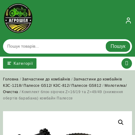
Skip
to
content
Пошук
Категорії
Головна
/
Запчастини до комбайнів
/
Запчастини до комбайнів
КЗС-1218/ Палессе GS12/ КЗС-812/ Палессе GS812
/
Молотилка/
Очистка
/ Комплект блок-зірочок Z=16/19 та Z=49/49 (зниження
обертів барабана) комбайн Палессе