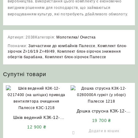
виробництва. Використання цього комплекту є економічно
вигідним рішенням для господарств, що займаються
вирощуванням культур, які потребують дбайливого обмолоту.
Артикул:
2038
Категорія:
Молотилка/ Очистка
Позначки:
Запчастини до комбайнів Палессе
,
Комплект блок-
зірочок Z=16/19 Z=49/49
,
Комплект блок-зірочок зниження
обертів барабана
,
Комплект блок-зірочок Палессе
Супутні товари
Дошка струсна КЗК-12-
Шків ведений КЗК-12-
0280000А гуркіт (у зборі)
19 700
₴
0217400 (на шліцах)
Палессе 1218
12 900
₴
привода вентилятора
Додати в кошик
очищення Палессе