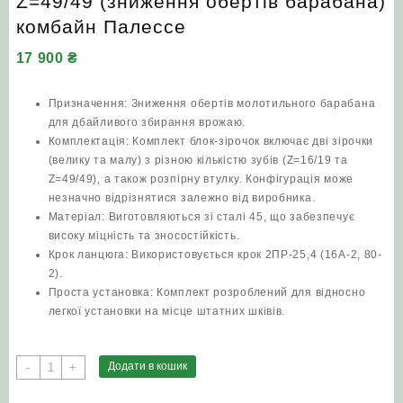
Z=49/49 (зниження обертів барабана)
комбайн Палессе
17 900
₴
Призначення: Зниження обертів молотильного барабана
для дбайливого збирання врожаю.
Комплектація: Комплект блок-зірочок включає дві зірочки
(велику та малу) з різною кількістю зубів (Z=16/19 та
Z=49/49), а також розпірну втулку. Конфігурація може
незначно відрізнятися залежно від виробника.
Матеріал: Виготовляються зі сталі 45, що забезпечує
високу міцність та зносостійкість.
Крок ланцюга: Використовується крок 2ПР-25,4 (16А-2, 80-
2).
Проста установка: Комплект розроблений для відносно
легкої установки на місце штатних шківів.
Комплект
Додати в кошик
-
+
блок-
зірочок