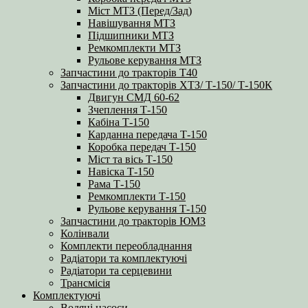
Міст МТЗ (Перед/Зад)
Навішування МТЗ
Підшипники МТЗ
Ремкомплекти МТЗ
Рульове керування МТЗ
Запчастини до тракторів Т40
Запчастини до тракторів ХТЗ/ Т-150/ Т-150К
Двигун СМД 60-62
Зчеплення Т-150
Кабіна Т-150
Карданна передача Т-150
Коробка передач Т-150
Міст та вісь Т-150
Навіска Т-150
Рама Т-150
Ремкомплекти Т-150
Рульове керування Т-150
Запчастини до тракторів ЮМЗ
Колінвали
Комплекти переобладнання
Радіатори та комплектуючі
Радіатори та серцевини
Трансмісія
Комплектуючі
Водяні насоси