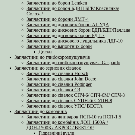
Запчастини до борон Lemken
Запчастини до борон БДВП БГР/ Краснянка/
Солоха/
Запчастини до борони ДМТ-4
Запчастини до дискових борон АГ УДА
Запчастини до дискових борон БДП/БДН/Паллада
Запчастини до дискових борон БДТ-7
Запчастини до дискового лущильника ЛДГ-10
Запчастини до імпортних борін
Диски
Запчастини до глибокорозпушувачів
Запчастини до глибокорозпушувача Gaspardo
Запчастини до зернових сівалок
Запчастини до сівалки Horsch
Запчастини до сівалки John Deere
Запчастини до сівалки Pöttinger
Запчастини до сівалки СЗ
Запчастини до сівалок СПЧ-6/ СПЧ-6М/ СПЧ-8
Запчастини до сівалок СУПН-6/ СУПН-8
Запчастини до сівалок УПС/ ВЕСТА
Запчастини до комбайнів
Запчастини до жниварок ПСП-10 та ПСП-1.5
Запчастини до комбайнів ДОН-1500А /
ДОН-1500Б / АКРОС / ВЕКТОР
Гідравлічні вузли