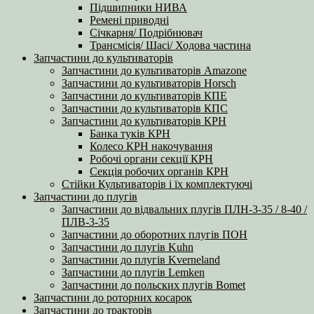
Підшипники НИВА
Ремені приводні
Січкарня/ Подрібнювач
Трансмісія/ Шасі/ Ходова частина
Запчастини до культиваторів
Запчастини до культиваторів Amazone
Запчастини до культиваторів Horsch
Запчастини до культиваторів КПЕ
Запчастини до культиваторів КПС
Запчастини до культиваторів КРН
Банка туків КРН
Колесо КРН накочування
Робочі органи секції КРН
Секція робочих органів КРН
Стійки Культиваторів і їх комплектуючі
Запчастини до плугів
Запчастини до відвальних плугів ПЛН-3-35 / 8-40 /
ПЛВ-3-35
Запчастини до оборотних плугів ПОН
Запчастини до плугів Kuhn
Запчастини до плугів Kverneland
Запчастини до плугів Lemken
Запчастини до польских плугів Bomet
Запчастини до роторних косарок
Запчастини до тракторів