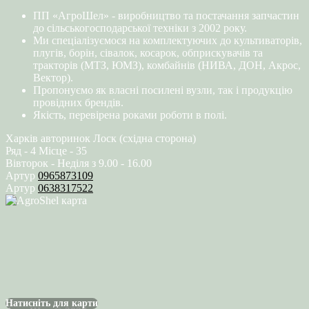
ПП «АгроШел» - виробництво та постачання запчастин
до сільськогосподарської техніки з 2002 року.
Ми спеціалізуємося на комплектуючих до культиваторів,
плугів, борін, сівалок, косарок, обприскувачів та
тракторів (МТЗ, ЮМЗ), комбайнів (НИВА, ДОН, Акрос,
Вектор).
Пропонуємо як власні посилені вузли, так і продукцію
провідних брендів.
Якість, перевірена роками роботи в полі.
Харків авторинок Лоск (східна сторона)
Ряд - 4 Місце - 35
Вівторок - Неділя з 9.00 - 16.00
Артур
0965873109
Артур
0638317522
Натисніть для карти