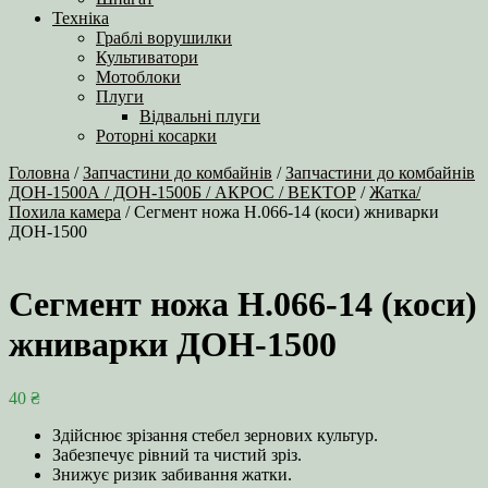
Техніка
Граблі ворушилки
Культиватори
Мотоблоки
Плуги
Відвальні плуги
Роторні косарки
Головна
/
Запчастини до комбайнів
/
Запчастини до комбайнів
ДОН-1500А / ДОН-1500Б / АКРОС / ВЕКТОР
/
Жатка/
Похила камера
/ Сегмент ножа Н.066-14 (коси) жниварки
ДОН-1500
Сегмент ножа Н.066-14 (коси)
жниварки ДОН-1500
40
₴
Здійснює зрізання стебел зернових культур.
Забезпечує рівний та чистий зріз.
Знижує ризик забивання жатки.