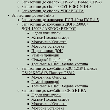
Запчастини до сівалок СПЧ-6/ СПЧ-6М/ СПЧ-8
Запчастини до сівалок СУПН-6/ СУПН-8
Запчастини до сівалок УПС/ ВЕСТА
Запчастини до комбайнів
Запчастини до жниварок ПСП-10 та ПСП-1.5
Запчастини до комбайнів ДОН-1500А /
ДОН-1500Б / АКРОС / ВЕКТОР
Гідравлічні вузли
Жатка/ Похила камера
Молотилка/ Очистка
Моторна установка
Підшипники ДОН
Ремені приводні
Січкарня/ Подрібнювач
Трансмісія/ Шасі/ Ходова частина
Запчастини до комбайнів КЗС-1218/ Палессе
GS12/ КЗС-812/ Палессе GS812
Молотилка/ Очистка
Ремені приводні
Трансмісія/ Шасі/ Ходова частина
Запчастини до комбайнів СК-5 НИВА
Гідравлічні вузли
Жатка/ Похила камера
Молотилка/ Очистка
Моторна установка