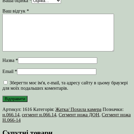
Ваша оцінка
*
Ваш відгук
*
Назва
*
Email
*
Зберегти моє ім'я, e-mail, та адресу сайту в цьому браузері
для моїх подальших коментарів.
Артикул:
1616
Категорія:
Жатка/ Похила камера
Позначки:
н.066.14
,
сегмент н.066.14
,
Сегмент ножа ДОН
,
Сегмент ножа
Н.066-14
Супутні товари