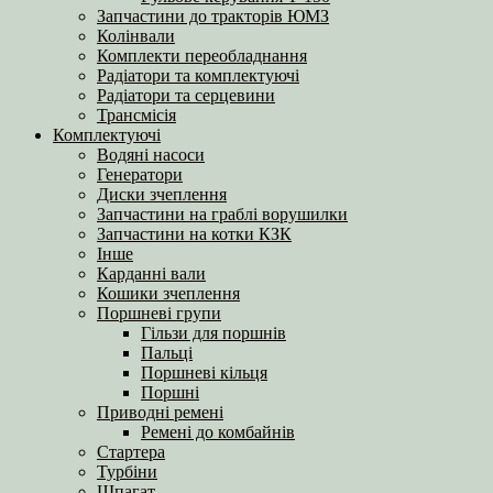
Запчастини до тракторів ЮМЗ
Колінвали
Комплекти переобладнання
Радіатори та комплектуючі
Радіатори та серцевини
Трансмісія
Комплектуючі
Водяні насоси
Генератори
Диски зчеплення
Запчастини на граблі ворушилки
Запчастини на котки КЗК
Інше
Карданні вали
Кошики зчеплення
Поршневі групи
Гільзи для поршнів
Пальці
Поршневі кільця
Поршні
Приводні ремені
Ремені до комбайнів
Стартера
Турбіни
Шпагат