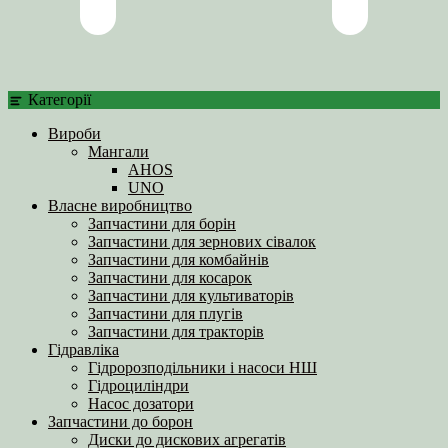
Категорії
Вироби
Мангали
AHOS
UNO
Власне виробництво
Запчастини для борін
Запчастини для зернових сівалок
Запчастини для комбайнів
Запчастини для косарок
Запчастини для культиваторів
Запчастини для плугів
Запчастини для тракторів
Гідравліка
Гідророзподільники і насоси НШ
Гідроциліндри
Насос дозатори
Запчастини до борон
Диски до дискових агрегатів