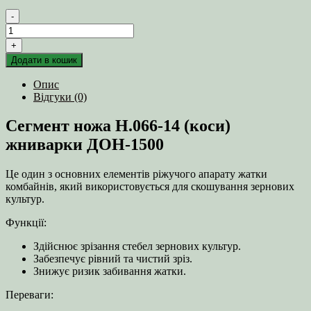
-
Сегмент
ножа
+
Н.066-
Додати в кошик
14
(коси)
Опис
жниварки
Відгуки (0)
ДОН-1500
кількість
Сегмент ножа Н.066-14 (коси)
жниварки ДОН-1500
Це один з основних елементів ріжучого апарату жатки
комбайнів, який використовується для скошування зернових
культур.
Функції:
Здійснює зрізання стебел зернових культур.
Забезпечує рівний та чистий зріз.
Знижує ризик забивання жатки.
Переваги: