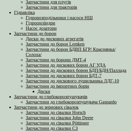
Запчастини для плугів
Запчастини для тракторів
Гідравліка
Гідророзподільники і насоси НШ
Гідроциліндри
Насос дозатори
Запчастини до борон
Диски до дискових агрегатів
Запчастини до борон Lemken
Запчастини до борон БДВП БГР/ Краснянка/
Солоха/
Запчастини до борони ДМТ-4
Запчастини до дискових борон АГ УДА
Запчастини до дискових борон БДП/БДН/Паллада
Запчастини до дискових борон БДТ-7
Запчастини до дискового лущильника ЛДГ-10
Запчастини до імпортних борін
Диски
Запчастини до глибокорозпушувачів
Запчастини до глибокорозпушувача Gaspardo
Запчастини до зернових сівалок
Запчастини до сівалки Horsch
Запчастини до сівалки John Deere
Запчастини до сівалки Pöttinger
Запчастини до сівалки СЗ