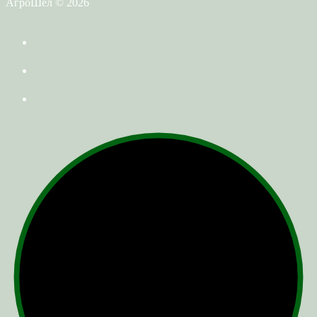
АгроШел © 2026