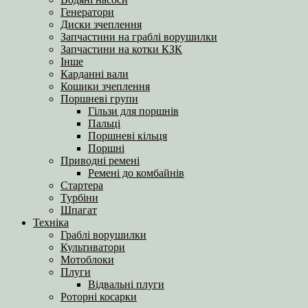
Генератори
Диски зчеплення
Запчастини на граблі ворушилки
Запчастини на котки КЗК
Інше
Карданні вали
Кошики зчеплення
Поршневі групи
Гільзи для поршнів
Пальці
Поршневі кільця
Поршні
Приводні ремені
Ремені до комбайнів
Стартера
Турбіни
Шпагат
Техніка
Граблі ворушилки
Культиватори
Мотоблоки
Плуги
Відвальні плуги
Роторні косарки