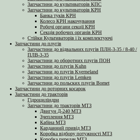
Запчастини до культиваторів КПС
Запчастини до культиваторів КРН
Банка туків КРН
Колесо КРН накочування
Робочі органи секції КРН
Секція робочих органів КРН
Стійки Культиваторів і їх комплектуючі
Запчастини до плугів
Запчастини до відвальних плугів ПЛН-3-35 / 8-40 /
ПЛВ-3-35
Запчастини до оборотних плугів ПОН
Запчастини до плугів Kuhn
Запчастини до плугів Kverneland
Запчастини до плугів Lemken
Запчастини до польских плугів Bomet
Запчастини до роторних косарок
Запчастини до тракторів
Гідроциліндри
Запчастини до тракторів МТЗ
Двигун Д-240 МТЗ
Зчеплення МТЗ
Кабіна МТЗ
Карданний привід МТЗ
Коробка відбору потужності МТЗ
Коробка передач МТЗ