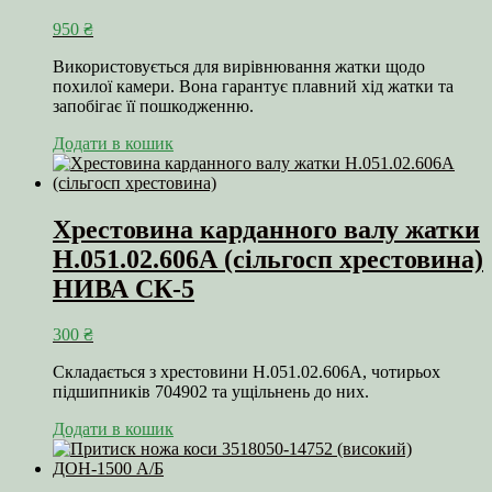
950
₴
Використовується для вирівнювання жатки щодо
похилої камери. Вона гарантує плавний хід жатки та
запобігає її пошкодженню.
Додати в кошик
Хрестовина карданного валу жатки
Н.051.02.606А (сільгосп хрестовина)
НИВА СК-5
300
₴
Складається з хрестовини Н.051.02.606А, чотирьох
підшипників 704902 та ущільнень до них.
Додати в кошик