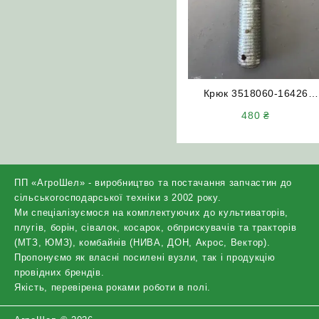
Крюк 3518060-16426
кріплення похилої камер
480
₴
ДОН-1500 А/Б
ПП «АгроШел» - виробництво та постачання запчастин до
сільськогосподарської техніки з 2002 року.
Ми спеціалізуємося на комплектуючих до культиваторів,
плугів, борін, сівалок, косарок, обприскувачів та тракторів
(МТЗ, ЮМЗ), комбайнів (НИВА, ДОН, Акрос, Вектор).
Пропонуємо як власні посилені вузли, так і продукцію
провідних брендів.
Якість, перевірена роками роботи в полі.