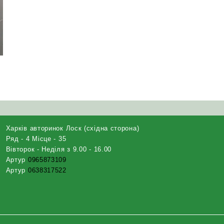
и
Харків авторинок Лоск (східна сторона)
Ряд - 4 Місце - 35
Вівторок - Неділя з 9.00 - 16.00
Артур
0965873109
Артур
0638317522