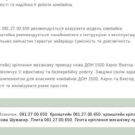
сті та надійності роботи комбайна.
и 081.27.00.650 рекомендується вказувати модель комбайна.
штейна рекомендується ознайомитися з інструкцією з експлуатаці
льних запчастин гарантує найкращу сумісність та довговічність.
штейн) кріплення механізму приводу ножа ДОН 1500 Акрос Вектор –
безпечує її ефективну та безперебійну роботу. Завдяки своїм хар
компонентом для власників комбайнів ДОН 1500, Акрос та Вектор, 
і та мінімізувати ризик простоїв.
Позначок:
081.27.00.650
,
Кронштейн 081.27.00.650
,
кронштейн кріп
ножа Шумахер
,
Плита 081.27.00.650
,
Плита кріплення механізму 