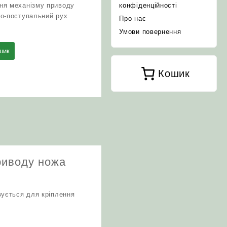
ня механізму приводу
конфіденційності
но-поступальний рух
Про нас
Умови повернення
шик
Кошик
риводу ножа
вується для кріплення