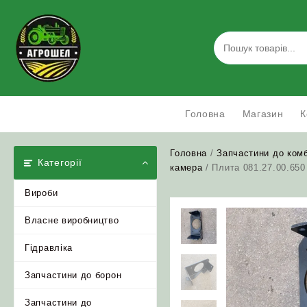
Skip
to
content
Головна
Магазин
К
Головна
/
Запчастини до ком
Категорії
камера
/ Плита 081.27.00.65
Вироби
Власне виробництво
Гідравліка
Запчастини до борон
Запчастини до