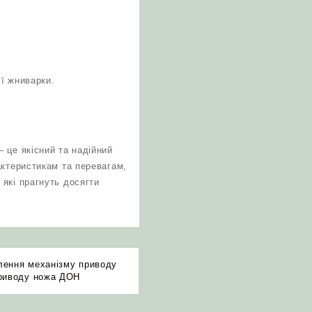
ї жниварки.
 це якісний та надійний
актеристикам та перевагам,
які прагнуть досягти
лення механізму приводу
приводу ножа ДОН