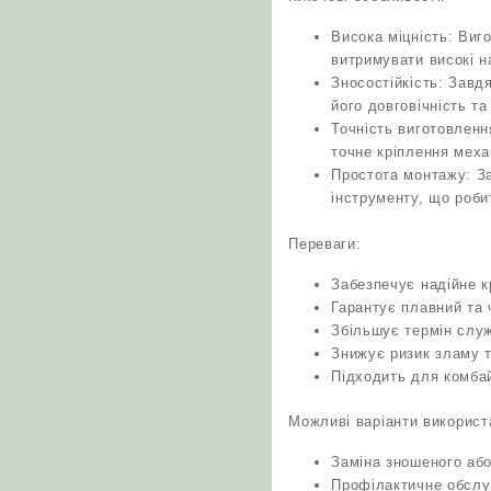
Висока міцність: Виг
витримувати високі н
Зносостійкість: Завд
його довговічність та
Точність виготовленн
точне кріплення меха
Простота монтажу: З
інструменту, що роб
Переваги:
Забезпечує надійне к
Гарантує плавний та 
Збільшує термін слу
Знижує ризик зламу т
Підходить для комбай
Можливі варіанти використ
Заміна зношеного аб
Профілактичне обслу