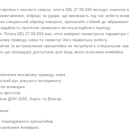
отовлена з якісного чавуну, плита 081.27.00.650 володіє значною 
авантаження, вібрації та удари, що виникають під час роботи жни
яки спеціальній обробці поверхні, кронштейн стійкий до абразивно
 надійність протягом тривалого експлуатаційного періоду.
я: Плита 081.27.00.650 має чітко вивірені геометричні параметри 
нізму приводу ножа та гарантує його правильну роботу.
аміна та встановлення кронштейна не потребують спеціальних нав
ить цю процедуру доступною для будь-якого власника комбайна.
ріплення механізму приводу ножа.
чіткий рух ріжучого інструменту.
жби жниварки.
а простоїв.
нів ДОН 1500, Акрос та Вектор.
ання:
о пошкодженого кронштейна.
говування жниварки.