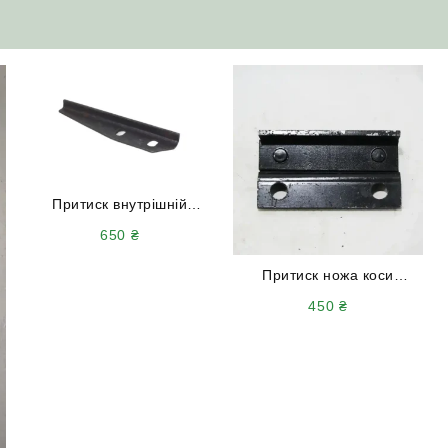
Притиск внутрішній
3518050-14259 коси
650
₴
(напрямної ножа)
ДОН-1500 А/Б Акрос
Притиск ножа коси
Вектор
3518050-121020
450
₴
(найвищий) ДОН-1500 А/Б