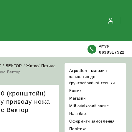
Артур
0638317522
С / ВЕКТОР
/
Жатка/ Похила
АгроШел - магазин
рос Вектор
запчастин до
ґрунтообробної техніки
Кошик
50 (кронштейн)
Магазин
му приводу ножа
Мій обліковий запис
с Вектор
Наш блог
Оформити замовлення
Політика