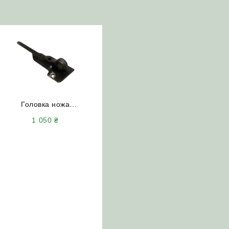
Головка ножа
РСМ-10.27.01.470 (п’ятка)
1 050
₴
під підшипник ДОН-1500Б