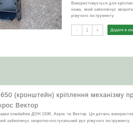
Використовується для кріплен
ножа, який забезпечує зворот
ріжучого інструменту.
Плита
-
+
Додати в ко
081.27.00.650
(кронштейн)
кріплення
механізму
приводу
ножа
Шумахер
ДОН
Акрос
Вектор
.650 (кронштейн) кріплення механізму п
кількість
рос Вектор
рки комбайнів ДОН 1500, Акрос та Вектор. Ця деталь використо
кий забезпечує зворотно-поступальний рух ріжучого інструменту.