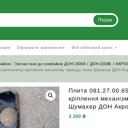
Пошук
ошик
Оформити замовлення
Мій обліковий запис
байнів
/
Запчастини до комбайнів ДОН-1500А / ДОН-1500Б / АКРО
0 (кронштейн) кріплення механізму приводу ножа Шумахер ДОН Ак
Плита 081.27.00.6
кріплення механіз
Шумахер ДОН Акро
3 200
₴