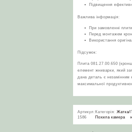
Підвищення ефективно
Важлива інформація:
При замовленні плит
Перед монтажем крон
Використання оригіна
Підсумок:
Плита 081.27.00.650 (крон
елемент жниварки, який за
дана деталь є незамінним 
максимальної продуктивност
Артикул:
Категорія:
Жатка/
1586
Похила камера