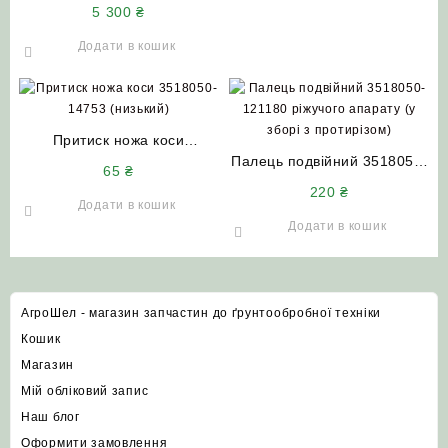
10.08.01.430 (нижній)
5 300
₴
гідравлічний (у зборі з
кронштейном) ДОН-1500
Додати в кошик
Притиск ножа коси
3518050-14753 (низький)
Палець подвійний 3518050-
65
₴
ДОН-1500 А/Б
121180 ріжучого апарату (у
220
₴
зборі з протирізом)
Додати в кошик
ДОН-1500 А/Б
Додати в кошик
АгроШел - магазин запчастин до ґрунтообробної техніки
Кошик
Магазин
Мій обліковий запис
Наш блог
Оформити замовлення