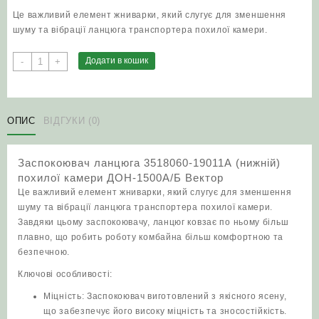
Це важливий елемент жниварки, який слугує для зменшення
шуму та вібрації ланцюга транспортера похилої камери.
Заспокоювач
Додати в кошик
-
+
ланцюга
3518060-
19011А
(нижній)
ОПИС
ВІДГУКИ (0)
похилої
камери
Заспокоювач ланцюга 3518060-19011А (нижній)
ДОН-1500А/
похилої камери ДОН-1500А/Б Вектор
Б
Це важливий елемент жниварки, який слугує для зменшення
Вектор
шуму та вібрації ланцюга транспортера похилої камери.
кількість
Завдяки цьому заспокоювачу, ланцюг ковзає по ньому більш
плавно, що робить роботу комбайна більш комфортною та
безпечною.
Ключові особливості:
Міцність: Заспокоювач виготовлений з якісного ясену,
що забезпечує його високу міцність та зносостійкість.