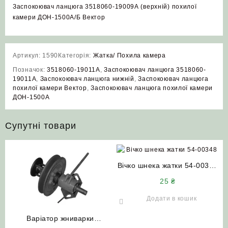
Заспокоювач ланцюга 3518060-19009А (верхній) похилої
камери ДОН-1500А/Б Вектор
Артикул:
1590
Категорія:
Жатка/ Похила камера
Позначок:
3518060-19011А
,
Заспокоювач ланцюга 3518060-
19011А
,
Заспокоювач ланцюга нижній
,
Заспокоювач ланцюга
похилої камери Вектор
,
Заспокоювач ланцюга похилої камери
ДОН-1500А
Супутні товари
Вічко шнека жатки 54-00348
НИВА СК-5
25
₴
Додати в кошик
Варіатор жниварки