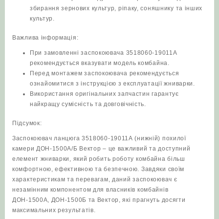
збирання зернових культур, ріпаку, соняшнику та інших
культур.
Важлива інформація:
При замовленні заспокоювача 3518060-19011А
рекомендується вказувати модель комбайна.
Перед монтажем заспокоювача рекомендується
ознайомитися з інструкцією з експлуатації жниварки.
Використання оригінальних запчастин гарантує
найкращу сумісність та довговічність.
Підсумок:
Заспокоювач ланцюга 3518060-19011А (нижній) похилої
камери ДОН-1500А/Б Вектор – це важливий та доступний
елемент жниварки, який робить роботу комбайна більш
комфортною, ефективною та безпечною. Завдяки своїм
характеристикам та перевагам, даний заспокоювач є
незамінним компонентом для власників комбайнів
ДОН-1500А, ДОН-1500Б та Вектор, які прагнуть досягти
максимальних результатів.