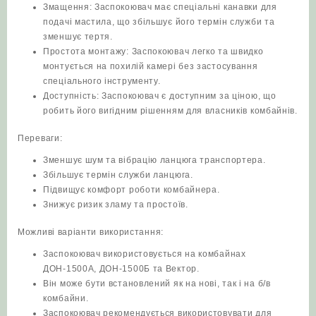
Змащення: Заспокоювач має спеціальні канавки для
подачі мастила, що збільшує його термін служби та
зменшує тертя.
Простота монтажу: Заспокоювач легко та швидко
монтується на похилій камері без застосування
спеціального інструменту.
Доступність: Заспокоювач є доступним за ціною, що
робить його вигідним рішенням для власників комбайнів.
Переваги:
Зменшує шум та вібрацію ланцюга транспортера.
Збільшує термін служби ланцюга.
Підвищує комфорт роботи комбайнера.
Знижує ризик зламу та простоїв.
Можливі варіанти використання:
Заспокоювач використовується на комбайнах
ДОН-1500А, ДОН-1500Б та Вектор.
Він може бути встановлений як на нові, так і на б/в
комбайни.
Заспокоювач рекомендується використовувати для