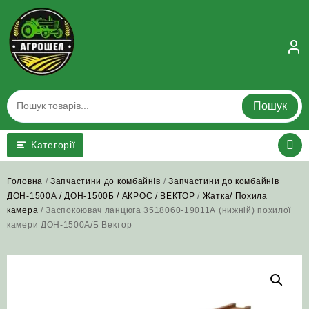
Skip
to
content
Пошук
Категорії
Головна
/
Запчастини до комбайнів
/
Запчастини до комбайнів
ДОН-1500А / ДОН-1500Б / АКРОС / ВЕКТОР
/
Жатка/ Похила
камера
/ Заспокоювач ланцюга 3518060-19011А (нижній) похилої
камери ДОН-1500А/Б Вектор