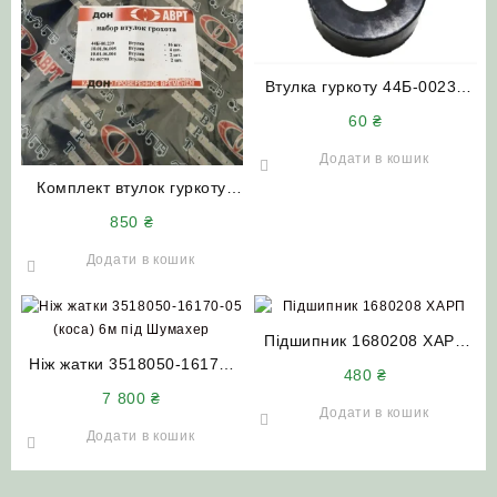
Втулка гуркоту 44Б-00239
(гумова) м’яка НИВА СК-5
60
₴
Єнісей ДОН-1500
Додати в кошик
Комплект втулок гуркоту
комбайна ДОН-1500А
850
₴
Додати в кошик
Підшипник 1680208 ХАРП
Ніж жатки 3518050-16170-
НИВА СК-5 ДОН-1500 Акрос
480
₴
05 (коса) 6м під Шумахер
Вектор
7 800
₴
ДОН-1500Б
Додати в кошик
Додати в кошик