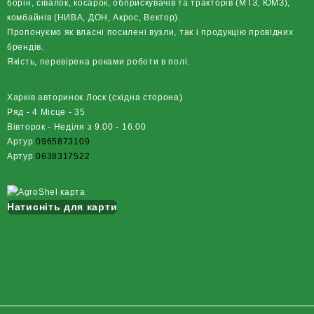
борін, сівалок, косарок, обприскувачів та тракторів (МТЗ, ЮМЗ),
комбайнів (НИВА, ДОН, Акрос, Вектор).
Пропонуємо як власні посилені вузли, так і продукцію провідних
брендів.
Якість, перевірена роками роботи в полі.
Харків авторинок Лоск (східна сторона)
Ряд - 4 Місце - 35
Вівторок - Неділя з 9.00 - 16.00
Артур
0965873109
Артур
0638317522
Натисніть для карти