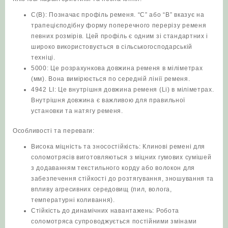
С(В): Позначає профіль ременя. “С” або “В” вказує на
трапецієподібну форму поперечного перерізу ременя
певних розмірів. Цей профіль є одним зі стандартних і
широко використовується в сільськогосподарській
техніці.
5000: Це розрахункова довжина ременя в міліметрах
(мм). Вона вимірюється по середній лінії ременя.
4942 LI: Це внутрішня довжина ременя (Li) в міліметрах.
Внутрішня довжина є важливою для правильної
установки та натягу ременя.
Особливості та переваги:
Висока міцність та зносостійкість: Клинові ремені для
соломотрясів виготовляються з міцних гумових сумішей
з додаванням текстильного корду або волокон для
забезпечення стійкості до розтягування, зношування та
впливу агресивних середовищ (пил, волога,
температурні коливання).
Стійкість до динамічних навантажень: Робота
соломотряса супроводжується постійними змінами