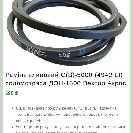
Ремінь клиновий С(В)-5000 (4942 LI)
соломотряса ДОН-1500 Вектор Акрос
685
₴
С(В): Позначає профіль ременя. “С” або “В” вказує на
трапецієподібну форму поперечного перерізу ременя
певних розмірів.
5000: Це розрахункова довжина ременя в міліметрах (мм).