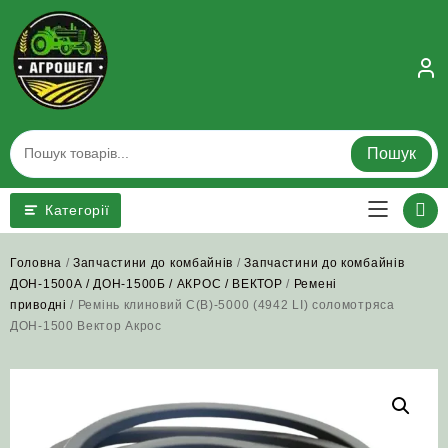
Skip
to
content
Пошук
Категорії
Головна
/
Запчастини до комбайнів
/
Запчастини до комбайнів
ДОН-1500А / ДОН-1500Б / АКРОС / ВЕКТОР
/
Ремені
приводні
/ Ремінь клиновий С(В)-5000 (4942 LI) соломотряса
ДОН-1500 Вектор Акрос