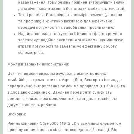
навантаження, тому ремінь повинен витримувати значні
динамічні навантаження без втрати своїх властивостей.
Точні розміри: Відповідність розмірів ременя (довжини
та профілю) є критично важливою для ефективної
передачі потужності та запобігання прослизанню.
Надійна передача потужності: Клинова форма ременя
забезпечує надійне зчеплення зі шківами, що мінімізує
втрати потужності та забезпечує ефективну роботу
соломотряса.
Можливі варіанти використання:
Цей тип ременя використовується в різних моделях
комбайнів, зокрема таких як Акрос, Дон, Вектор та інших, де
передбачено використання ременів з профілем (С) або (В) та
відповідною довжиною. Важливо перевіряти сумісність
ременя з конкретною моделлю техніки згідно з технічною
документацією виробника.
Висновки:
Ремінь клиновий С(В)-5000 (4942 LI) є важливим елементом
приводу соломотряса в сільськогосподарській техніці. Він