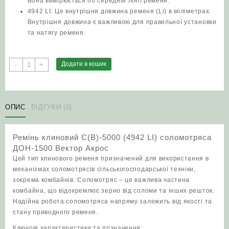
Вона вимірюється по середній лінії ременя.
4942 LI: Це внутрішня довжина ременя (Li) в міліметрах.
Внутрішня довжина є важливою для правильної установки
та натягу ременя.
Ремінь
Додати в кошик
-
+
клиновий
С(В)-5000
(4942
LI)
ОПИС
ВІДГУКИ (0)
соломотряса
ДОН-1500
Ремінь клиновий С(В)-5000 (4942 LI) соломотряса
Вектор
ДОН-1500 Вектор Акрос
Акрос
Цей тип клинового ременя призначений для використання в
кількість
механізмах соломотрясів сільськогосподарської техніки,
зокрема комбайнів. Соломотряс – це важлива частина
комбайна, що відокремлює зерно від соломи та інших решток.
Надійна робота соломотряса напряму залежить від якості та
стану приводного ременя.
Ключові характеристики та позначення: