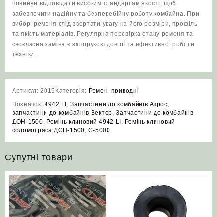
повинен відповідати високим стандартам якості, щоб
забезпечити надійну та безперебійну роботу комбайна. При
виборі ременя слід звертати увагу на його розміри, профіль
та якість матеріалів. Регулярна перевірка стану ременя та
своєчасна заміна є запорукою довгої та ефективної роботи
техніки.
Артикул:
2015
Категорія:
Ремені приводні
Позначок:
4942 LI
,
Запчастини до комбайнів Акрос
,
запчастини до комбайнів Вектор
,
Запчастини до комбайнів
ДОН-1500
,
Ремінь клиновий 4942 LI
,
Ремінь клиновий
соломотряса ДОН-1500
,
С-5000
Супутні товари