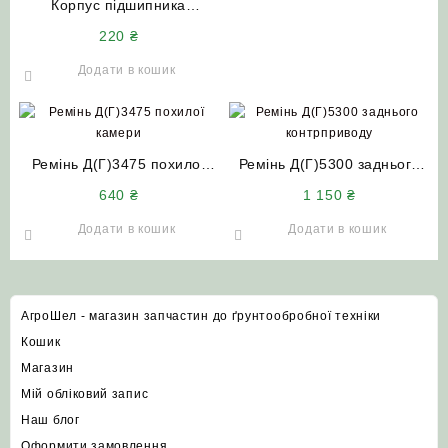
Корпус підшипника
Н.027.102 (1680204)
220
₴
колосового шнека малого
НИВА-СК5 ДОН-1500
Додати в кошик
Ремінь Д(Г)3475 похилої
Ремінь Д(Г)5300 заднього
камери НИВА СК-5
контрприводу НИВА СК-5
640
₴
1 150
₴
Додати в кошик
Додати в кошик
АгроШел - магазин запчастин до ґрунтообробної техніки
Кошик
Магазин
Мій обліковий запис
Наш блог
Оформити замовлення