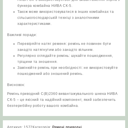
бункера комбайна НИВА СК-5.
Також може використовуватися в інших комбайнах та
сільськогосподарській техніці з аналогічними
характеристиками.
Важливі поради:
Перевіряйте натяг ременя: ремінь не повинен бути
занадто натягнутим або занадто вільним.
Регулярно оглядайте ремінь: шукайте пошкодження,
тріщини та зношення.
Замінюйте ремінь при необхідності: не використовуйте
пошкоджений або зношений ремінь.
Висновок:
Ремінь приводний C(В)2360 вивантажувального шнека НИВА
СК-5 – це якісний та надійний компонент, який забезпечить
безперебійну роботу вашого комбайна.
Артикул:
1572
Категорія:
Ремені приводні