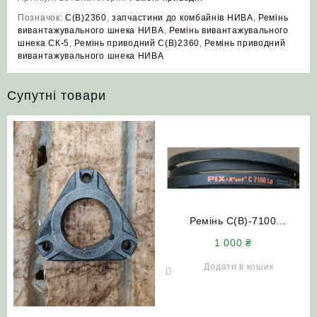
Позначок:
C(В)2360
,
запчастини до комбайнів НИВА
,
Ремінь
вивантажувального шнека НИВА
,
Ремінь вивантажувального
шнека СК-5
,
Ремінь приводний C(В)2360
,
Ремінь приводний
вивантажувального шнека НИВА
Супутні товари
Ремінь С(В)-7100
подрібнювача ПУН НИВА
1 000
₴
СК-5
Додати в кошик