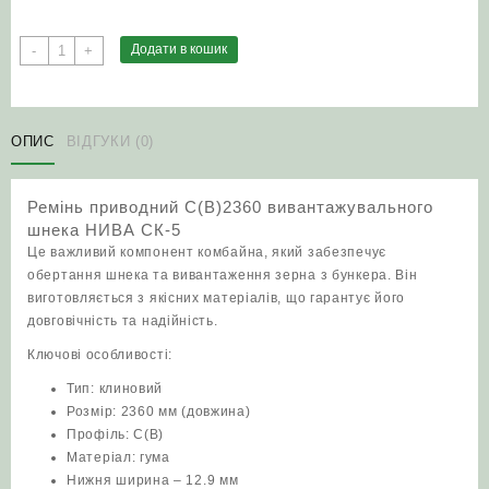
Ремінь
Додати в кошик
-
+
приводний
C(В)2360
вивантажувального
шнека
ОПИС
ВІДГУКИ (0)
НИВА
СК-5
Ремінь приводний C(В)2360 вивантажувального
кількість
шнека НИВА СК-5
Це важливий компонент комбайна, який забезпечує
обертання шнека та вивантаження зерна з бункера. Він
виготовляється з якісних матеріалів, що гарантує його
довговічність та надійність.
Ключові особливості:
Тип: клиновий
Розмір: 2360 мм (довжина)
Профіль: C(В)
Матеріал: гума
Нижня ширина – 12.9 мм