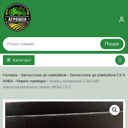
Skip
to
content
Пошук
Категорії
Головна
/
Запчастини до комбайнів
/
Запчастини до комбайнів СК-5
НИВА
/
Ремені приводні
/ Ремінь приводний C(В)2360
вивантажувального шнека НИВА СК-5