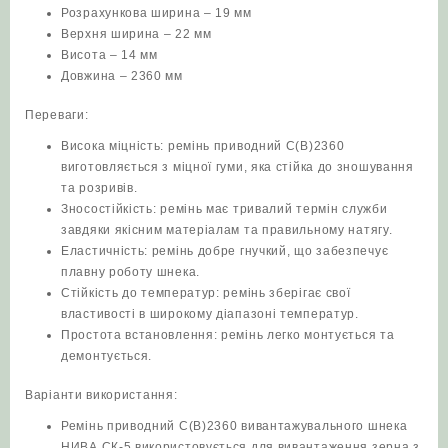
Розрахункова ширина – 19 мм
Верхня ширина – 22 мм
Висота – 14 мм
Довжина – 2360 мм
Переваги:
Висока міцність: ремінь приводний C(В)2360
виготовляється з міцної гуми, яка стійка до зношування
та розривів.
Зносостійкість: ремінь має тривалий термін служби
завдяки якісним матеріалам та правильному натягу.
Еластичність: ремінь добре гнучкий, що забезпечує
плавну роботу шнека.
Стійкість до температур: ремінь зберігає свої
властивості в широкому діапазоні температур.
Простота встановлення: ремінь легко монтується та
демонтується.
Варіанти використання:
Ремінь приводний C(В)2360 вивантажувального шнека
НИВА СК-5 використовується для вивантаження зерна з