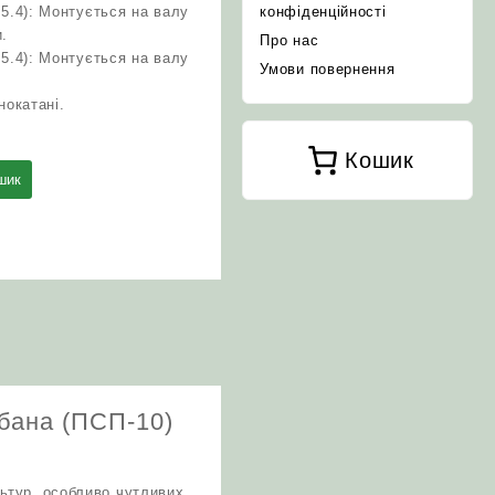
25.4): Монтується на валу
конфіденційності
.
Про нас
25.4): Монтується на валу
Умови повернення
нокатані.
Кошик
шик
абана (ПСП-10)
ьтур, особливо чутливих