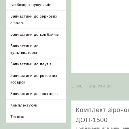
глибокорозпушувачів
Запчастини до зернових
сівалок
Запчастини до комбайнів
Запчастини до
культиваторів
Запчастини до плугів
Запчастини до роторних
косарок
ОПИС
ВІДГУКИ (0)
Запчастини до тракторів
Комплектуючі
Комплект зірочо
Техніка
ДОН-1500
Призначений для зменшення