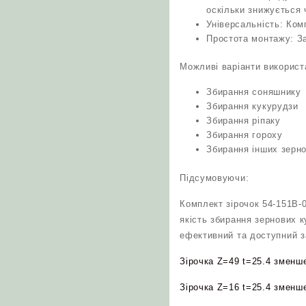
оскільки знижується 
Універсальність: Ко
Простота монтажу: За
Можливі варіанти використ
Збирання соняшнику
Збирання кукурудзи
Збирання ріпаку
Збирання гороху
Збирання інших зерн
Підсумовуючи:
Комплект зірочок 54-151В-
якість збирання зернових 
ефективний та доступний з
Зірочка Z=49 t=25.4 зменш
Зірочка Z=16 t=25.4 зменш