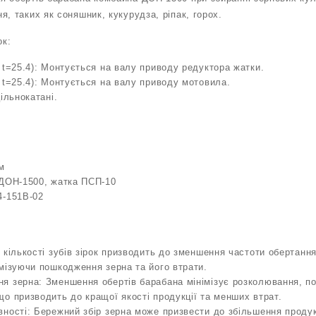
, таких як соняшник, кукурудза, ріпак, горох.
ок:
 t=25.4): Монтується на валу приводу редуктора жатки.
 t=25.4): Монтується на валу приводу мотовила.
ільнокатані.
м
 ДОН-1500, жатка ПСП-10
4-151В-02
 кількості зубів зірок призводить до зменшення частоти обертання
мізуючи пошкодження зерна та його втрати.
 зерна: Зменшення обертів барабана мінімізує розколювання, по
о призводить до кращої якості продукції та менших втрат.
ності: Бережний збір зерна може призвести до збільшення продук