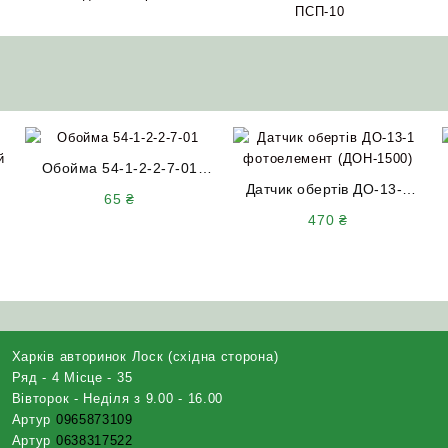
ПСП-10
Обойма 54-1-2-2-7-01
вічка шнека жатки та
Датчик обертів ДО-13-1
65
₴
бітера проставки СК-5М
фотоелемент (ДОН-1500)
470
₴
Нива ДОН-1500
о
Харків авторинок Лоск (східна сторона)
Ряд - 4 Місце - 35
Вівторок - Неділя з 9.00 - 16.00
Артур
0965873109
Артур
0638317522