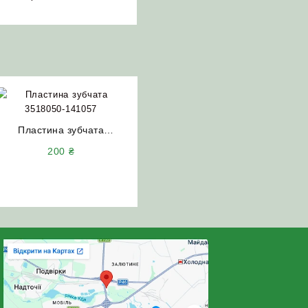
Пластина зубчата
3518050-141057 важеля
200
₴
МКШ ДОН-1500