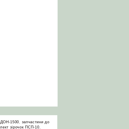
,
ДОН-1500
,
запчастини до
лект зірочок ПСП-10
,