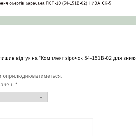
ення обертів барабана ПСП-10 (54-151В-02) НИВА СК-5
лишив відгук на “Комплект зірочок 54-151В-02 для зни
не оприлюднюватиметься.
начені
*