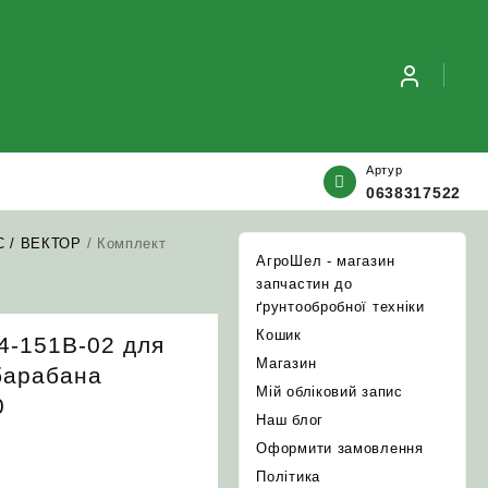
Артур
0638317522
С / ВЕКТОР
/ Комплект
АгроШел - магазин
запчастин до
ґрунтообробної техніки
Кошик
54-151В-02 для
Магазин
барабана
Мій обліковий запис
0
Наш блог
Оформити замовлення
Політика