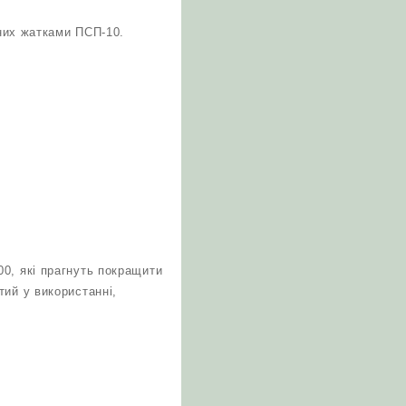
них жатками ПСП-10.
0, які прагнуть покращити
тий у використанні,