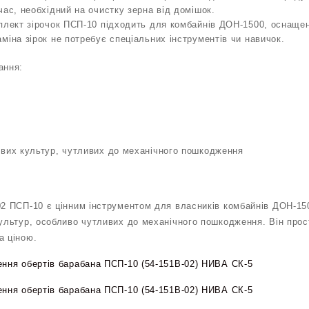
час, необхідний на очистку зерна від домішок.
мплект зірочок ПСП-10 підходить для комбайнів ДОН-1500, оснаще
міна зірок не потребує спеціальних інструментів чи навичок.
ання:
ових культур, чутливих до механічного пошкодження
02 ПСП-10 є цінним інструментом для власників комбайнів ДОН-150
культур, особливо чутливих до механічного пошкодження. Він прос
а ціною.
ення обертів барабана ПСП-10 (54-151В-02) НИВА СК-5
ення обертів барабана ПСП-10 (54-151В-02) НИВА СК-5