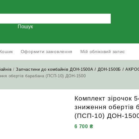
Пошук
Кошик
Оформити замовлення
Мій обліковий запис
байнів
/
Запчастини до комбайнів ДОН-1500А / ДОН-1500Б / АКРО
ення обертів барабана (ПСП-10) ДОН-1500
Комплект зірочок 
зниження обертів 
(ПСП-10) ДОН-150
6 700
₴