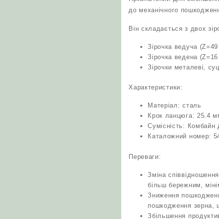
до механічного пошкодження
Він складається з двох зір
Зірочка ведуча (Z=49
Зірочка ведена (Z=16
Зірочки металеві, суц
Характеристики:
Матеріал: сталь
Крок ланцюга: 25.4 м
Сумісність: Комбайн
Каталожний номер: 5
Переваги:
Зміна співвідношення
більш бережним, міні
Зниження пошкодження
пошкодження зерна, щ
Збільшення продуктив