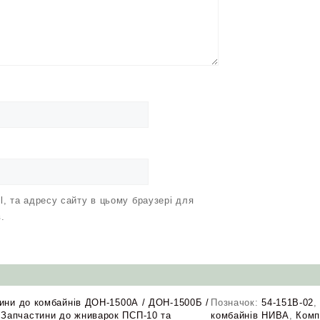
il, та адресу сайту в цьому браузері для
.
ини до комбайнів ДОН-1500А / ДОН-1500Б /
Позначок:
54-151В-02
,
Запчастини до жниварок ПСП-10 та
комбайнів НИВА
,
Комп