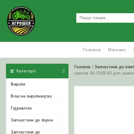
Skip
to
content
Головна
Магазин
Головна
/
Запчастини до ком
Категорії
зірочок 54-151В-02 для зниж
Вироби
Власне виробництво
Гідравліка
Запчастини до борон
Запчастини до