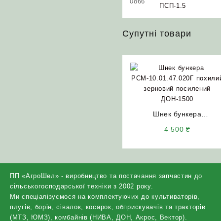
0866
ПСП-1.5
Супутні товари
Шнек бункера
РСМ-10.01.47.020Г
4 500
₴
похилий зерновий
посилений ДОН-1500 (д
90р.)
ПП «АгроШел» - виробництво та постачання запчастин до
сільськогосподарської техніки з 2002 року.
Ми спеціалізуємося на комплектуючих до культиваторів,
плугів, борін, сівалок, косарок, обприскувачів та тракторів
(МТЗ, ЮМЗ), комбайнів (НИВА, ДОН, Акрос, Вектор).