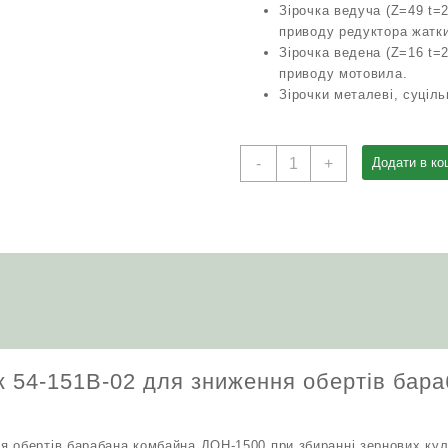
Зірочка ведуча (Z=49 t=
приводу редуктора жатки
Зірочка ведена (Z=16 t=
приводу мотовила.
Зірочки металеві, суціль
Комплект
-
+
Додати в ко
зірочок
54-
151В-02
для
зниження
обертів
барабана
(ПСП-10)
ДОН-1500
кількість
к 54-151В-02 для зниження обертів бар
 обертів барабана комбайна ДОН-1500 при збиранні зернових кул