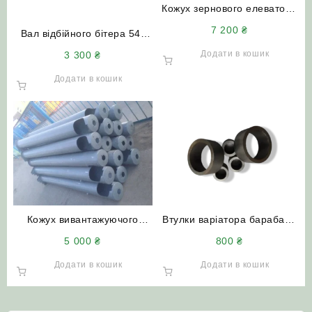
Кожух зернового елеватора
54-2-22-1Б Нива СК-5
7 200
₴
Вал відбійного бітера 54-
(довгий)
60006В Нива СК-5
Додати в кошик
3 300
₴
Додати в кошик
Кожух вивантажуючого
Втулки варіатора барабана
шнека 54-6-3-1-1Б Нива
та контрприводу 54-01221
5 000
₴
800
₴
СК-5
Нива СК-5 (комплект)
Додати в кошик
Додати в кошик