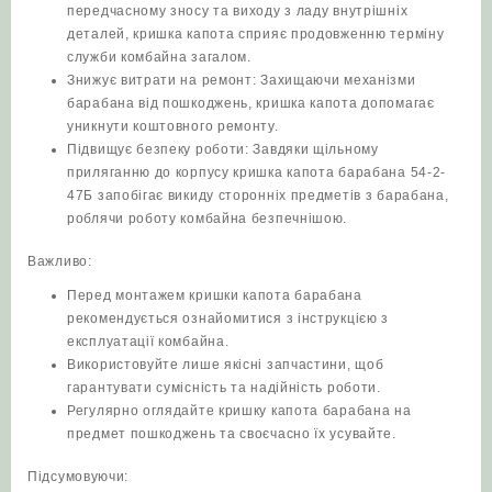
передчасному зносу та виходу з ладу внутрішніх
деталей, кришка капота сприяє продовженню терміну
служби комбайна загалом.
Знижує витрати на ремонт: Захищаючи механізми
барабана від пошкоджень, кришка капота допомагає
уникнути коштовного ремонту.
Підвищує безпеку роботи: Завдяки щільному
приляганню до корпусу кришка капота барабана 54-2-
47Б запобігає викиду сторонніх предметів з барабана,
роблячи роботу комбайна безпечнішою.
Важливо:
Перед монтажем кришки капота барабана
рекомендується ознайомитися з інструкцією з
експлуатації комбайна.
Використовуйте лише якісні запчастини, щоб
гарантувати сумісність та надійність роботи.
Регулярно оглядайте кришку капота барабана на
предмет пошкоджень та своєчасно їх усувайте.
Підсумовуючи: