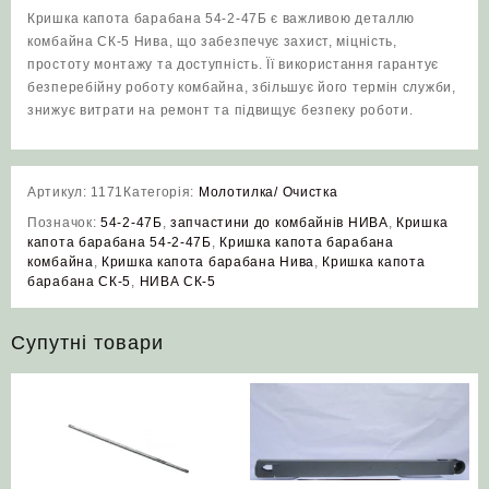
Кришка капота барабана 54-2-47Б є важливою деталлю
комбайна СК-5 Нива, що забезпечує захист, міцність,
простоту монтажу та доступність. Її використання гарантує
безперебійну роботу комбайна, збільшує його термін служби,
знижує витрати на ремонт та підвищує безпеку роботи.
Артикул:
1171
Категорія:
Молотилка/ Очистка
Позначок:
54-2-47Б
,
запчастини до комбайнів НИВА
,
Кришка
капота барабана 54-2-47Б
,
Кришка капота барабана
комбайна
,
Кришка капота барабана Нива
,
Кришка капота
барабана СК-5
,
НИВА СК-5
Супутні товари