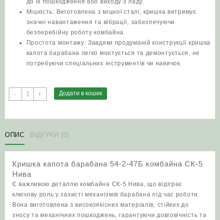
до їх пошкодження або виходу з ладу.
Міцність: Виготовлена з міцної сталі, кришка витримує
значні навантаження та вібрації, забезпечуючи
безперебійну роботу комбайна.
Простота монтажу: Завдяки продуманій конструкції кришка
капота барабана легко монтується та демонтується, не
потребуючи спеціальних інструментів чи навичок.
Кришка
Додати в кошик
-
+
капота
барабана
54-
2-
ОПИС
ВІДГУКИ (0)
47Б
комбайна
Кришка капота барабана 54-2-47Б комбайна СК-5
СК-5
Нива
Нива
Є важливою деталлю комбайна СК-5 Нива, що відіграє
кількість
ключову роль у захисті механізмів барабана під час роботи.
Вона виготовлена з високоякісних матеріалів, стійких до
зносу та механічних пошкоджень, гарантуючи довговічність та