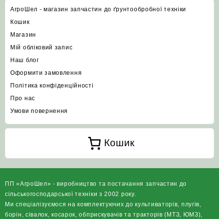
АгроШел - магазин запчастин до ґрунтообробної техніки
Кошик
Магазин
Мій обліковий запис
Наш блог
Оформити замовлення
Політика конфіденційності
Про нас
Умови повернення
Кошик
ПП «АгроШел» - виробництво та постачання запчастин до
сільськогосподарської техніки з 2002 року.
Ми спеціалізуємося на комплектуючих до культиваторів, плугів,
борін, сівалок, косарок, обприскувачів та тракторів (МТЗ, ЮМЗ),