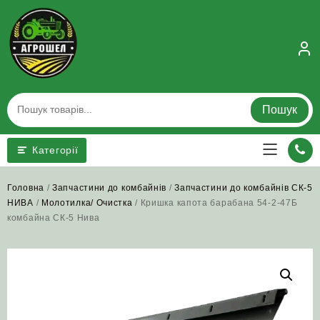
Skip
to
content
Пошук
Категорії
Головна
/
Запчастини до комбайнів
/
Запчастини до комбайнів СК-5
НИВА
/
Молотилка/ Очистка
/ Кришка капота барабана 54-2-47Б
комбайна СК-5 Нива