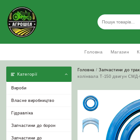
Skip
to
content
Головна
Магазин
К
Головна
/
Запчастини до трак
Категорії
колінвала Т-150 двигун СМД-6
Вироби
Власне виробництво
Гідравліка
Запчастини до борон
Запчастини до