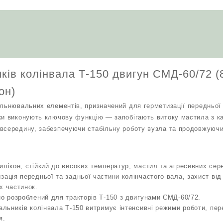
двигун
СМД-60/72
(80х105+120х150)
перед/
зад
(силікон)
кількість
ків колінвала Т-150 двигун СМД-60/72 
он)
ільнювальних елементів, призначений для герметизації передньої 
ки виконують ключову функцію — запобігають витоку мастила з ка
всередину, забезпечуючи стабільну роботу вузла та продовжуючи
илікон, стійкий до високих температур, мастил та агресивних се
зація передньої та задньої частини колінчастого вала, захист від
х частинок.
но розроблений для тракторів Т‑150 з двигунами СМД‑60/72.
сальників колінвала Т-150 витримує інтенсивні режими роботи, пе
я.