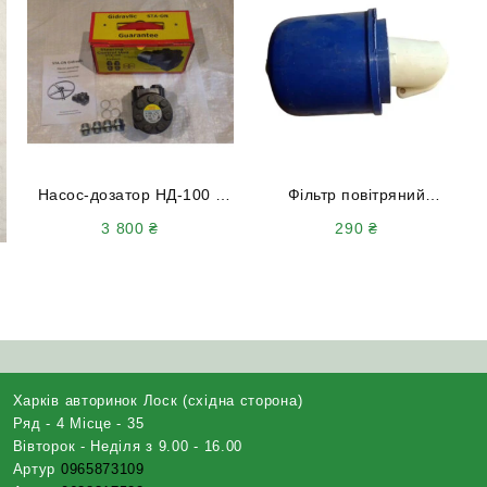
Насос-дозатор НД-100 з
Фільтр повітряний
клапаном STA-ON
350.04.050.00 фільтр
3 800
₴
290
₴
(Словаччина)
пускового двигуна ПД-10
(в зборі) МТЗ ЮМЗ-6 СК-5
НИВА
Харків авторинок Лоск (східна сторона)
Ряд - 4 Місце - 35
Вівторок - Неділя з 9.00 - 16.00
Артур
0965873109