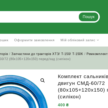
Пошук
ошик
Оформити замовлення
Мій обліковий запис
торів
/
Запчастини до тракторів ХТЗ/ Т-150/ Т-150К
/
Ремкомплект
0/72 (80х105+120х150) перед/зад (силікон)
Комплект сальників
двигун СМД-60/72
(80х105+120х150) 
(силікон)
400
₴