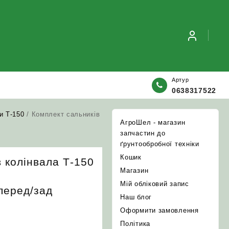
Артур
0638317522
и Т-150
/ Комплект сальників
АгроШел - магазин
запчастин до
ґрунтообробної техніки
Кошик
 колінвала Т-150
Магазин
Мій обліковий запис
перед/зад
Наш блог
Оформити замовлення
Політика