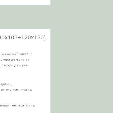
(80х105+120х150)
та задньої частини
ртера двигуна та
 ресурс двигуна.
редовищ.
 витоку мастила та
репади температур та