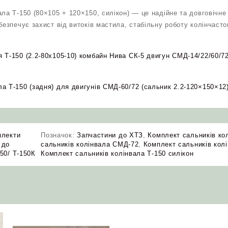
ла Т‑150 (80×105 + 120×150, силікон) — це надійне та довговічне
безпечує захист від витоків мастила, стабільну роботу колінчаст
 Т-150 (2.2-80х105-10) комбайн Нива СК-5 двигун СМД-14/22/60/72
а Т-150 (задня) для двигунів СМД‑60/72 (сальник 2.2‑120×150×12)
плекти
Позначок:
Запчастини до ХТЗ
,
Комплект сальників ко
 до
сальників колінвала СМД-72
,
Комплект сальників колі
150/ Т-150К
Комплект сальників колінвала Т-150 силікон