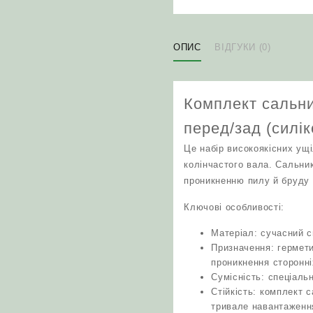
ОПИС
ВІДГУКИ (0)
Комплект сальни
перед/зад (силік
Це набір високоякісних ущ
колінчастого вала. Сальни
проникненню пилу й бруду 
Ключові особливості:
Матеріал: сучасний с
Призначення: гермети
проникнення сторонні
Сумісність: спеціаль
Стійкість: комплект 
тривале навантаженн