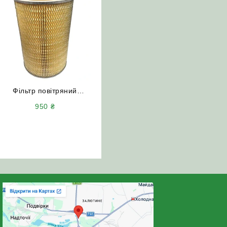
Фільтр повітряний
250И-1109080 +
950
₴
250И-1109080-01
(комплект) до комбайнів
ДОН-1500Б НИВА Єнісей
та Т-150 (з двигуном ЯМЗ)