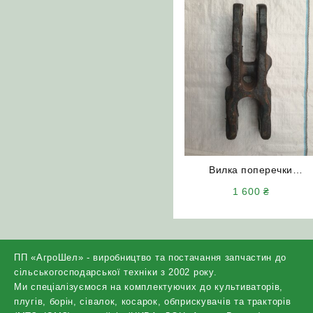
Вилка поперечки
150.35.105-1 (Т-150)
1 600
₴
пряма (нового зразка)
ПП «АгроШел» - виробництво та постачання запчастин до
сільськогосподарської техніки з 2002 року.
Ми спеціалізуємося на комплектуючих до культиваторів,
плугів, борін, сівалок, косарок, обприскувачів та тракторів