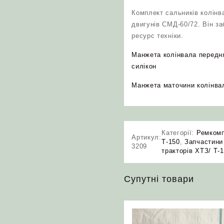
Комплект сальників колінва
двигунів СМД‑60/72. Він за
ресурс техніки.
Манжета колінвала передня
силікон
Манжета маточини колінвал
Категорії:
Ремком
Артикул:
Т-150
,
Запчастини
3209
тракторів ХТЗ/ Т-
Супутні товари