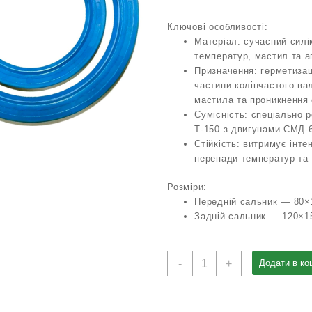
Ключові особливості:
Матеріал: сучасний силік
температур, мастил та 
Призначення: герметизац
частини колінчастого вал
мастила та проникнення 
Сумісність: спеціально 
Т‑150 з двигунами СМД‑6
Стійкість: витримує інте
перепади температур та
Розміри:
Передній сальник — 80
Задній сальник — 120×1
Комплект
-
+
Додати в ко
сальників
колінвала
Т-150