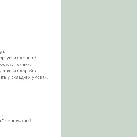
уна.
корпусних деталей.
остоїв техніки.
даткових доробок.
іть у складних умовах.
і.
ої експлуатації.