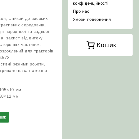
конфіденційності
Про нас
он, стійкий до високих
Умови повернення
агресивних середовищ.
ія передньої та задньої
а, захист від витоку
Кошик
сторонніх частинок.
розроблений для тракторів
0/72.
нсивні режими роботи,
 тривале навантаження.
×105×10 мм
50×12 мм
шик