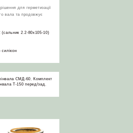
 рішення для герметизації
ого вала та продовжує
 (сальник 2.2-80х105-10)
 силікон
лінвала СМД-60
,
Комплект
нвала Т-150 перед/зад
,