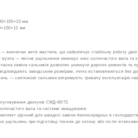
80×105×10 мм
0×150×12 мм
 — виключає витік мастила, що забезпечує стабільну роботу двиг
 вузла — якісне ущільнення зменшує знос колінчастого вала та 
часна заміна сальників дозволяє уникнути дорогих ремонтів та пр
відповідають заводським розмірам, легко встановлюються без до
жень — силіконові сальники витримують тривалу експлуатацію нав
луговування двигунів СМД‑60/72.
колінчастого вала та системи змащування.
мплект зручний для швидкої заміни безпосередньо в господарств
а ущільнень при підготовці техніки до сезону або після інтенсивн