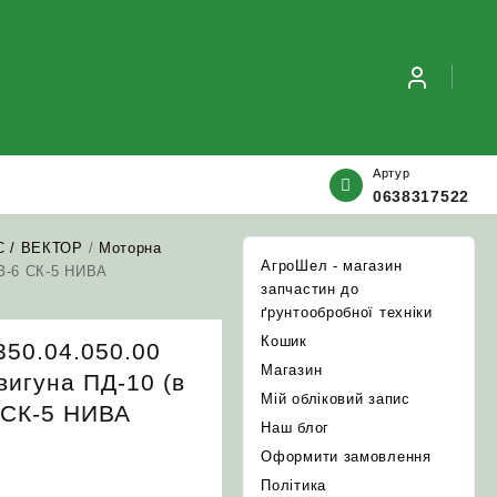
Артур
0638317522
С / ВЕКТОР
/
Моторна
АгроШел - магазин
МЗ-6 СК-5 НИВА
запчастин до
ґрунтообробної техніки
Кошик
350.04.050.00
Магазин
вигуна ПД-10 (в
Мій обліковий запис
 СК-5 НИВА
Наш блог
Оформити замовлення
Політика