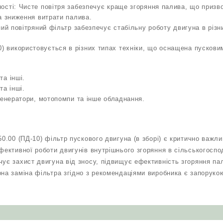
ості: Чисте повітря забезпечує краще згоряння палива, що призв
а зниження витрати палива.
ний повітряний фільтр забезпечує стабільну роботу двигуна в різн
10) використовується в різних типах техніки, що оснащена пусков
а інші.
та інші.
Генератори, мотопомпи та інше обладнання.
50.00 (ПД-10) фільтр пускового двигуна (в зборі) є критично важ
фективної роботи двигунів внутрішнього згоряння в сільськогоспода
чує захист двигуна від зносу, підвищує ефективність згоряння п
рна заміна фільтра згідно з рекомендаціями виробника є запоруко