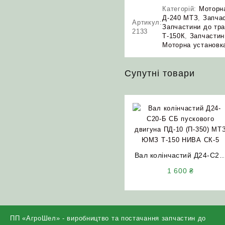
Категорій:
Моторн
Д-240 МТЗ
,
Запчас
Артикул:
Запчастини до тра
2133
Т-150К
,
Запчастин
Моторна установк
Супутні товари
Вал колінчастий Д24-С20
Б СБ пускового двигуна
1 600
₴
ПД-10 (П-350) МТЗ ЮМЗ
Т-150 НИВА СК-5
ПП «АгроШел» - виробництво та постачання запчастин до