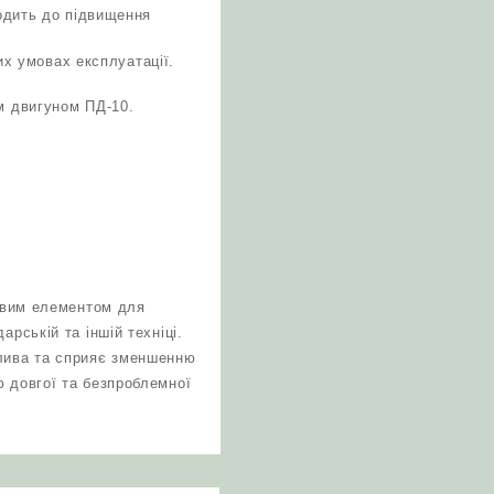
одить до підвищення
их умовах експлуатації.
им двигуном ПД-10.
ливим елементом для
рській та іншій техніці.
алива та сприяє зменшенню
ю довгої та безпроблемної