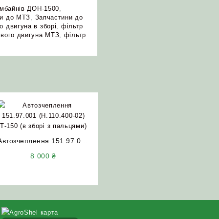
омбайнів ДОН-1500
,
ни до МТЗ
,
Запчастини до
о двигуна в зборі
,
фільтр
ового двигуна МТЗ
,
фільтр
Автозчеплення 151.97.001
(Н.110.400-02) Т-150 (в
8 000
₴
зборі з пальцями)
АгроШел