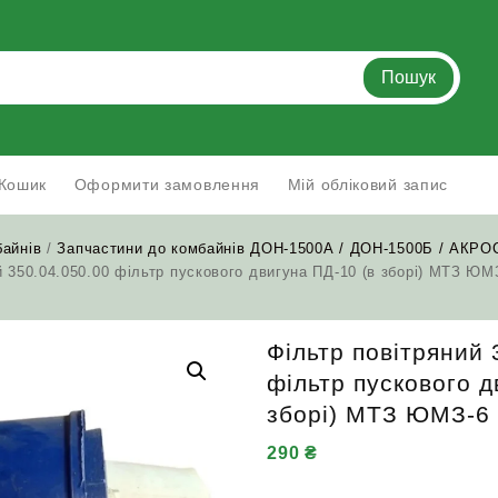
Пошук
Кошик
Оформити замовлення
Мій обліковий запис
байнів
/
Запчастини до комбайнів ДОН-1500А / ДОН-1500Б / АКРО
й 350.04.050.00 фільтр пускового двигуна ПД-10 (в зборі) МТЗ Ю
Фільтр повітряний 
фільтр пускового д
зборі) МТЗ ЮМЗ-6
290
₴