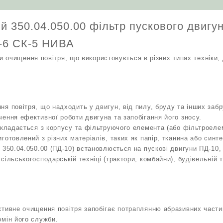
й 350.04.050.00 фільтр пускового двигу
-6 СК-5 НИВА
 очищення повітря, що використовується в різних типах техніки,
я повітря, що надходить у двигун, від пилу, бруду та інших заб
ення ефективної роботи двигуна та запобігання його зносу.
складається з корпусу та фільтруючого елемента (або фільтроеле
готовлений з різних матеріалів, таких як папір, тканина або синте
 350.04.050.00 (ПД-10) встановлюється на пускові двигуни ПД-10, 
сільськогосподарській техніці (трактори, комбайни), будівельній т
тивне очищення повітря запобігає потраплянню абразивних части
мін його служби.