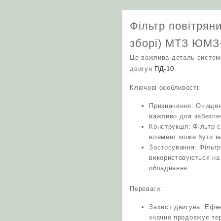
Фільтр повітряни
зборі) МТЗ ЮМЗ
Це важлива деталь системи
двигун
ПД-10
.
Ключові особливості:
Призначення: Очищенн
важливо для забезпеч
Конструкція: Фільтр 
елемент може бути ви
Застосування: Фільтр
використовуються на 
обладнання.
Переваги:
Захист двигуна: Ефек
значно продовжує тер