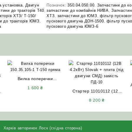
а установка
,
Двигун
Позначок:
350.04.050.00
,
Запчастини до к
тини до тракторів Т40
,
запчастини до комбайнів НИВА
,
Запчасти
кторів ХТЗ/ Т-150/
ХТЗ
,
запчастини до ЮМЗ
,
фільтр пусковог
и до тракторів ЮМЗ
,
пускового двигуна ДОН-1500
,
фільтр пуск
а
пускового двигуна ЮМЗ-6
Вилка поперечки
150.35.105-1 (Т-150)
1 600
₴
-
пряма (нового зразка)
Стартер 11010112 (12В
4.2кВт) Slovak + плита (під
8 200
₴
двигуни СМД) замість
ПД-10
Харків авторинок Лоск (східна сторона)