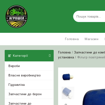
Skip
to
content
Головна
Магазин
Головна
/
Запчастини до ком
Категорії
установка
/ Фільтр повітряни
Вироби
Власне виробництво
Гідравліка
Запчастини до борон
Запчастини до