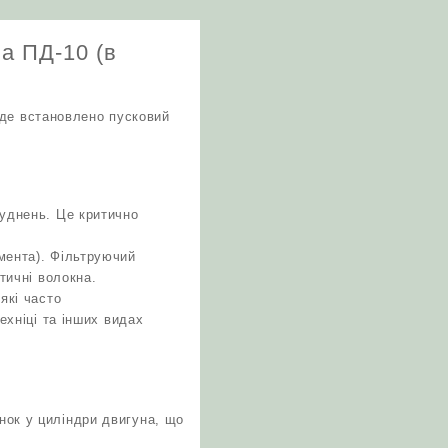
на ПД-10 (в
 де встановлено пусковий
руднень. Це критично
мента). Фільтруючий
тичні волокна.
які часто
ехніці та інших видах
нок у циліндри двигуна, що