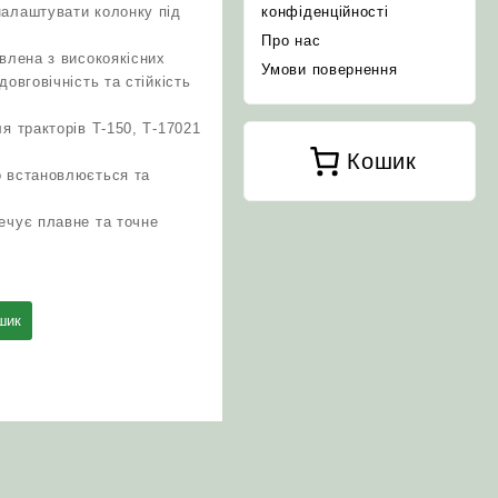
налаштувати колонку під
конфіденційності
Про нас
овлена з високоякісних
Умови повернення
довговічність та стійкість
я тракторів Т-150, Т-17021
Кошик
о встановлюється та
ечує плавне та точне
шик