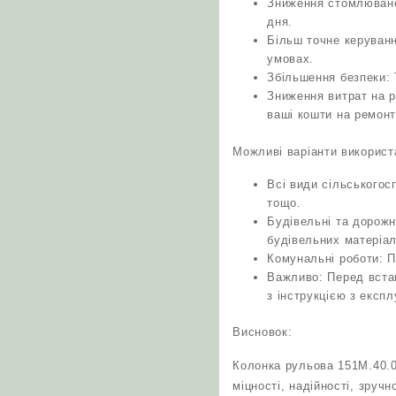
Зниження стомлювано
дня.
Більш точне керуван
умовах.
Збільшення безпеки: 
Зниження витрат на р
ваші кошти на ремонт
Можливі варіанти використ
Всі види сільськогос
тощо.
Будівельні та дорожн
будівельних матеріал
Комунальні роботи: П
Важливо: Перед вста
з інструкцією з експ
Висновок:
Колонка рульова 151М.40.0
міцності, надійності, зруч