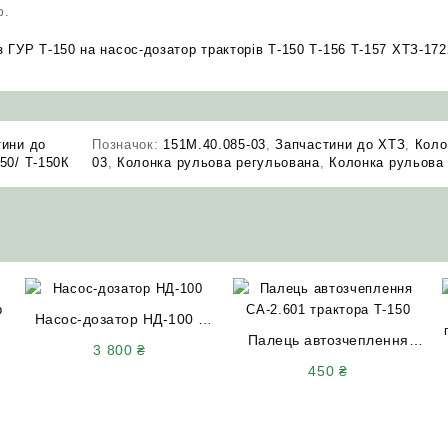
ю.
 ГУР Т-150 на насос-дозатор тракторів Т-150 Т-156 Т-157 ХТЗ-172
тини до
Позначок:
151М.40.085-03
,
Запчастини до ХТЗ
,
Коло
150/ Т-150К
03
,
Колонка рульова регульована
,
Колонка рульова 
Насос-дозатор НД-100 з
клапаном STA-ON
Палець автозчеплення
3 800
₴
(Словаччина)
СА-2.601 трактора Т-150
450
₴
АгроШел