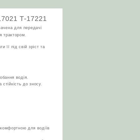
17021 Т-17221
начена для передачі
я трактором.
 її під свій зріст та
обання водія.
 стійкість до зносу.
 комфортною для водіїв