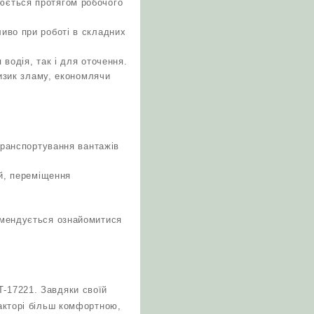
юється протягом робочого
иво при роботі в складних
водія, так і для оточення.
ризик зламу, економлячи
транспортування вантажів
ей, переміщення
омендується ознайомитися
Т-17221. Завдяки своїй
ракторі більш комфортною,