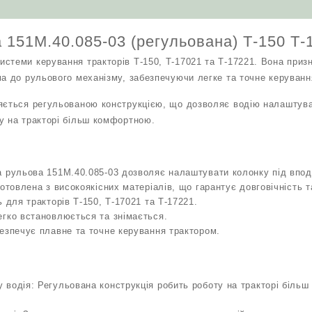
кількість
 151М.40.085-03 (регульована) Т-150 Т-
стеми керування тракторів Т-150, Т-17021 та Т-17221. Вона приз
ма до рульового механізму, забезпечуючи легке та точне керуванн
яється регульованою конструкцією, що дозволяє водію налаштувати
у на тракторі більш комфортною.
 рульова 151М.40.085-03 дозволяє налаштувати колонку під впод
отовлена з високоякісних матеріалів, що гарантує довговічність та
 для тракторів Т-150, Т-17021 та Т-17221.
гко встановлюється та знімається.
езпечує плавне та точне керування трактором.
водія: Регульована конструкція робить роботу на тракторі більш