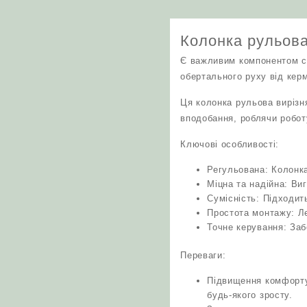
Колонка рульова
Є важливим компонентом си
обертального руху від кер
Ця колонка рульова вирізн
вподобання, роблячи робот
Ключові особливості:
Регульована: Колонка
Міцна та надійна: Виг
Сумісність: Підходить
Простота монтажу: Ле
Точне керування: Заб
Переваги:
Підвищення комфорту 
будь-якого зросту.