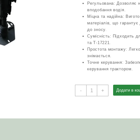
Регульована: Дозволяє 
вподобання водія.
Міцна та надійна: Вигот
матеріалів, що гарантує 
до зносу.
Сумісність: Підходить дл
та Т-17221.
Простота монтажу: Легк
знімається.
Точне керування: Забезп
керування трактором.
Колонка
-
+
Додати в ко
рульова
151М.40.085-
03
(регульована)
Т-150
Т-17021
Т-17221