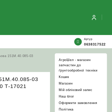
Артур
0638317522
ьова 151М.40.085-03
АгроШел - магазин
запчастин до
ґрунтообробної техніки
Кошик
51М.40.085-03
Магазин
50 Т-17021
Мій обліковий запис
Наш блог
Оформити замовлення
Політика