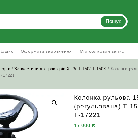
Пошук
Кошик
Оформити замовлення
Мій обліковий запис
торів
/
Запчастини до тракторів ХТЗ/ Т-150/ Т-150К
/ Колонка рул
Т-17221
Колонка рульова 1
(регульована) Т-1
Т-17221
17 000
₴