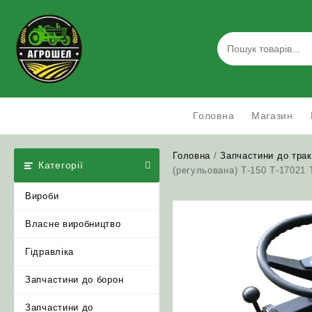
Skip
to
content
Головна
Магазин
Головна
/
Запчастини до трак
Категорії
(регульована) Т-150 Т-17021 
Вироби
Власне виробництво
Гідравліка
Запчастини до борон
Запчастини до