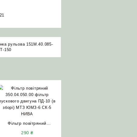
21
нка рульова 151М.40.085-
Т-150
Фільтр повітряний
350.04.050.00 фільтр
290
₴
пускового двигуна ПД-10