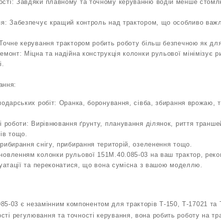
сті: Завдяки плавному та точному керуванню водій менше стомл
ня: Забезпечує кращий контроль над трактором, що особливо важл
Точне керування трактором робить роботу більш безпечною як для 
емонт: Міцна та надійна конструкція колонки рульової мінімізує 
і.
ання:
подарських робіт: Оранка, боронування, сівба, збирання врожаю, 
і роботи: Вирівнювання ґрунту, планування ділянок, риття транш
ів тощо.
рибирання снігу, прибирання територій, озеленення тощо.
новленням колонки рульової 151М.40.085-03 на ваш трактор, рек
луатації та переконатися, що вона сумісна з вашою моделлю.
85-03 є незамінним компонентом для тракторів Т-150, Т-17021 та 
ності регулювання та точності керування, вона робить роботу на т