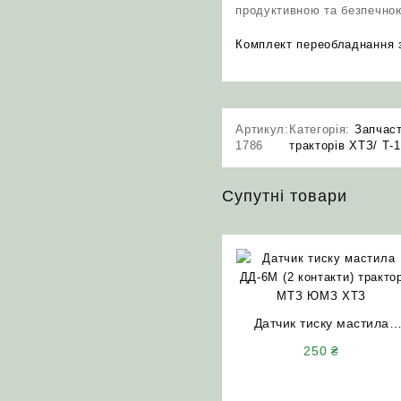
продуктивною та безпечно
Комплект переобладнання з
Артикул:
Категорія:
Запчас
1786
тракторів ХТЗ/ Т-
Супутні товари
Датчик тиску мастила
ДД-6М (2 контакти)
250
₴
трактор МТЗ ЮМЗ ХТЗ