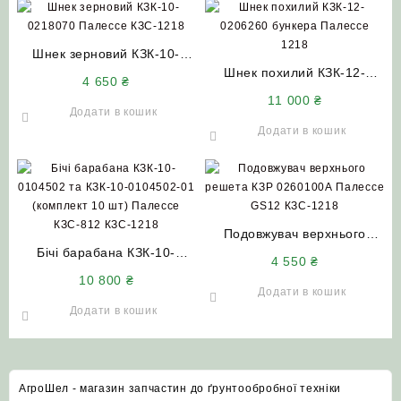
Шнек зерновий КЗК-10-
0218070 Палессе КЗС-1218
Шнек похилий КЗК-12-
4 650
₴
0206260 (КЗР 0206010)
11 000
₴
бункера Палессе 1218
Додати в кошик
Додати в кошик
Подовжувач верхнього
Бічі барабана КЗК-10-
решета КЗР 0260100А
4 550
₴
0104502 та КЗК-10-
Палессе GS12 КЗС-1218
10 800
₴
0104502-01 (комплект 10
Додати в кошик
шт) Палессе КЗС-812
Додати в кошик
КЗС-1218
АгроШел - магазин запчастин до ґрунтообробної техніки