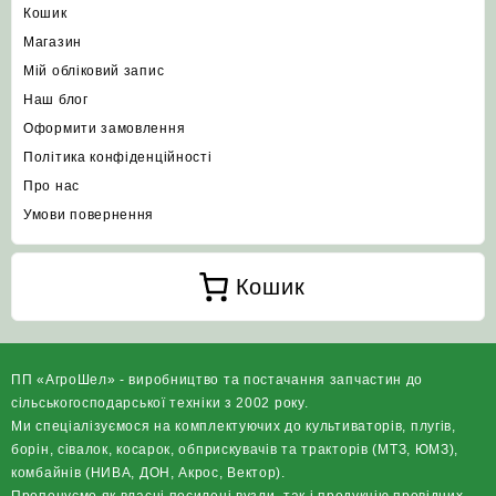
Кошик
Магазин
Мій обліковий запис
Наш блог
Оформити замовлення
Політика конфіденційності
Про нас
Умови повернення
Кошик
ПП «АгроШел» - виробництво та постачання запчастин до
сільськогосподарської техніки з 2002 року.
Ми спеціалізуємося на комплектуючих до культиваторів, плугів,
борін, сівалок, косарок, обприскувачів та тракторів (МТЗ, ЮМЗ),
комбайнів (НИВА, ДОН, Акрос, Вектор).
Пропонуємо як власні посилені вузли, так і продукцію провідних