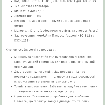
Код: КЗК-10-0218611-01 (КЗК-10-0218611 для КЗС-812)
Тип: Зірочка елеватора
Кількість зубів (Z): 7
Діаметр (d): 30 мм
Виконання: Двостороння (зуби розташовані з обох
боків)
Матеріал: Сталь (забезпечує міцність та зносостійкість)
Застосування: Комбайни Палессе (моделі КЗС-812 та
КЗС-1218)
Ключові особливості та переваги:
Міцність та зносостійкість: Виготовлена зі сталі, що
гарантує довгий термін служби навіть при інтенсивній
експлуатації.
Двостороння конструкція: Має переваги під час
розподілу навантаження та зносу, а також можливості
використання з різними типами ланцюгів.
Точність виготовлення: Забезпечує надійне зачеплення
з ланцюгом та ефективну передачу руху.
Сумісність: Спеціально розроблена для комбайнів
Палессе, що гарантує точну відповідність та легку