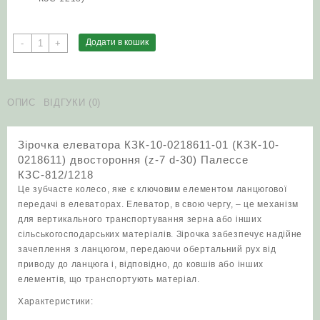
Зірочка
Додати в кошик
-
+
елеватора
КЗК-10-
0218611-
01
ОПИС
ВІДГУКИ (0)
(КЗК-10-
0218611)
Зірочка елеватора КЗК-10-0218611-01 (КЗК-10-
двостороння
0218611) двостороння (z-7 d-30) Палессе
(z-
КЗС-812/1218
7
Це зубчасте колесо, яке є ключовим елементом ланцюгової
d-
передачі в елеваторах. Елеватор, в свою чергу, – це механізм
30)
для вертикального транспортування зерна або інших
Палессе
сільськогосподарських матеріалів. Зірочка забезпечує надійне
КЗС-812/1218
зачеплення з ланцюгом, передаючи обертальний рух від
кількість
приводу до ланцюга і, відповідно, до ковшів або інших
елементів, що транспортують матеріал.
Характеристики: