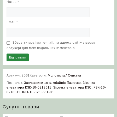
Назва
*
Email
*
Зберегти моє ім'я, e-mail, та адресу сайту в цьому
браузері для моїх подальших коментарів.
Артикул:
2061
Категорія:
Молотилка/ Очистка
Позначок:
Запчастини до комбайнів Палессе
,
Зірочка
елеватора КЗК-10-0218611
,
Зірочка елеватора КЗС
,
КЗК-10-
0218611
,
КЗК-10-0218611-01
Супутні товари