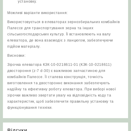
установку.
Можливі варіанти використання:
Використовується в елеваторах зернозбиральних комбайнів
Палессе для транспортування зерна та інших
сільськогосподарських культур. Її встановлюють на валу
елеватора, де вона взаємодіє з ланцюгом, забезпечуючи
підйом матеріалу.
Висновки:
Зірочка елеватора КЗК-10-0218611-01 (КЗК-10-0218611)
двостороння (z-7 d-30) є важливою запчастиною для
комбайнів Палессе. Її сталева конструкція, точність
виготовлення та двостороннє виконання забезпечують
надійну та ефективну роботу елеватора. При виборі нової
зірочки важливо звертати увагу на відповідність коду та
характеристик, щоб забезпечити правильну установку та
функціонування техніки.
Відгуки