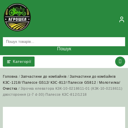
Skip
to
content
Пошук
Категорії
Головна
/
Запчастини до комбайнів
/
Запчастини до комбайнів
КЗС-1218/ Палессе GS12/ КЗС-812/ Палессе GS812
/
Молотилка/
Очистка
/ Зірочка елеватора КЗК-10-0218611-01 (КЗК-10-0218611)
двостороння (z-7 d-30) Палессе КЗС-812/1218