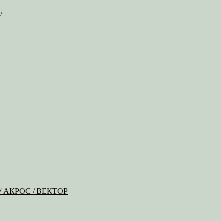
/
Б / АКРОС / ВЕКТОР