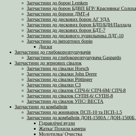
Запчастини до борон Lemken
Запчастини до борон БДВП БГР/ Краснянка/ Солоха
Запчастини до борони ДМТ-4
Запчастини до дискових борон АГ УДА
Запчастини до дискових борон БДП/БДН/Паллада
Запчастини до дискових борон БДТ-7
Запчастини до дискового лущильника ЛДГ-10
Запчастини до імпортних борін
Диски
Запчастини до глибокорозпушувачів
Запчастини до глибокорозпушувача Gaspardo
Запчастини до зернових сівалок
Запчастини до сівалки Horsch
Запчастини до сівалки John Deere
Запчастини до сівалки Pöttinger
Запчастини до сівалки СЗ
Запчастини до сівалок СПЧ-6/ СПЧ-6М/ СПЧ-8
Запчастини до сівалок СУПН-6/ СУПН-8
Запчастини до сівалок УПС/ ВЕСТА
Запчастини до комбайнів
Запчастини до жниварок ПСП-10 та ПСП-1.5
Запчастини до комбайнів ДОН-1500А / ДОН-1500
Гідравлічні вузли
Жатка/ Похила камера
Молотилка/ Очистка