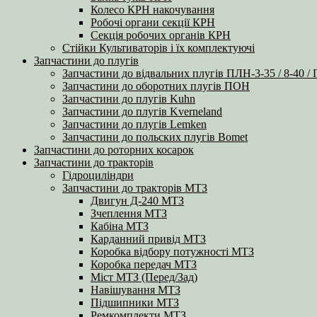
Колесо КРН накочування
Робочі органи секції КРН
Секція робочих органів КРН
Стійки Культиваторів і їх комплектуючі
Запчастини до плугів
Запчастини до відвальних плугів ПЛН-3-35 / 8-40 /
Запчастини до оборотних плугів ПОН
Запчастини до плугів Kuhn
Запчастини до плугів Kverneland
Запчастини до плугів Lemken
Запчастини до польских плугів Bomet
Запчастини до роторних косарок
Запчастини до тракторів
Гідроциліндри
Запчастини до тракторів МТЗ
Двигун Д-240 МТЗ
Зчеплення МТЗ
Кабіна МТЗ
Карданний привід МТЗ
Коробка відбору потужності МТЗ
Коробка передач МТЗ
Міст МТЗ (Перед/Зад)
Навішування МТЗ
Підшипники МТЗ
Ремкомплекти МТЗ