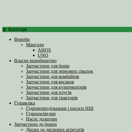
Категорії
Вироби
Мангали
AHOS
UNO
Власне виробництво
Запчастини для борін
Запчастини для зернових сівалок
Запчастини для комбайнів
Запчастини для косарок
Запчастини для культиваторів
Запчастини для плугів
Запчастини для тракторів
Гідравліка
Гідророзподільники і насоси НШ
Гідроциліндри
Насос дозатори
Запчастини до борон
Диски до дискових агрегатів