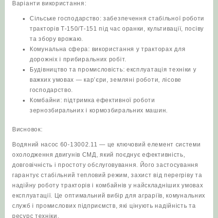
Варіанти використання:
Сільське господарство: забезпечення стабільної роботи
тракторів Т-150/Т-151 під час оранки, культивації, посіву
та збору врожаю.
Комунальна сфера: використання у тракторах для
дорожніх і прибиральних робіт.
Будівництво та промисловість: експлуатація техніки у
важких умовах — кар’єри, земляні роботи, лісове
господарство.
Комбайни: підтримка ефективної роботи
зернозбиральних і кормозбиральних машин.
Висновок:
Водяний насос 60-13002.11 — це ключовий елемент системи
охолодження двигунів СМД, який поєднує ефективність,
довговічність і простоту обслуговування. Його застосування
гарантує стабільний тепловий режим, захист від перегріву та
надійну роботу тракторів і комбайнів у найскладніших умовах
експлуатації. Це оптимальний вибір для аграріїв, комунальних
служб і промислових підприємств, які цінують надійність та
ресурс техніки.