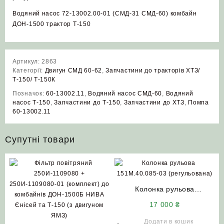
Водяний насос 72-13002.00-01 (СМД-31 СМД-60) комбайн
ДОН-1500 трактор Т-150
Артикул:
2863
Категорії:
Двигун СМД 60-62
,
Запчастини до тракторів ХТЗ/
Т-150/ Т-150К
Позначок:
60-13002.11
,
Водяний насос СМД-60
,
Водяний
насос Т-150
,
Запчастини до Т-150
,
Запчастини до ХТЗ
,
Помпа
60-13002.11
Супутні товари
Колонка рульова
151М.40.085-03
17 000
₴
(регульована) Т-150
Т-17021 Т-17221
Додати в кошик