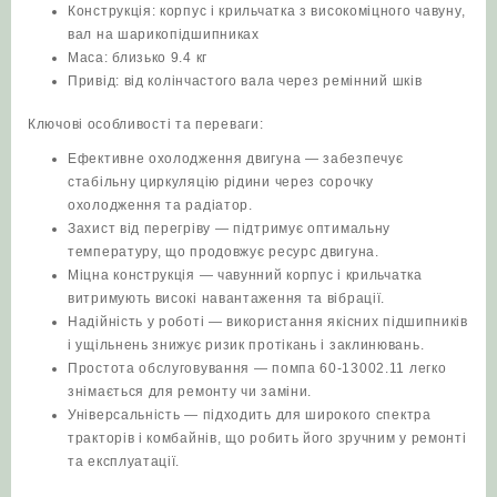
Конструкція: корпус і крильчатка з високоміцного чавуну,
вал на шарикопідшипниках
Маса: близько 9.4 кг
Привід: від колінчастого вала через ремінний шків
Ключові особливості та переваги:
Ефективне охолодження двигуна — забезпечує
стабільну циркуляцію рідини через сорочку
охолодження та радіатор.
Захист від перегріву — підтримує оптимальну
температуру, що продовжує ресурс двигуна.
Міцна конструкція — чавунний корпус і крильчатка
витримують високі навантаження та вібрації.
Надійність у роботі — використання якісних підшипників
і ущільнень знижує ризик протікань і заклинювань.
Простота обслуговування — помпа 60-13002.11 легко
знімається для ремонту чи заміни.
Універсальність — підходить для широкого спектра
тракторів і комбайнів, що робить його зручним у ремонті
та експлуатації.