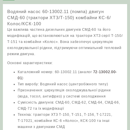
СМД-60
Водяний насос 60-13002.11 (помпа) двигун
(трактори
СМД-60 (трактори ХТЗ/Т-150) комбайни КС-6/
ХТЗ/
Колос/КСК-100
Т-150)
Це важлива частина дизельних двигунів СМД-60 та його
комбайни
модифікацій, що встановлюються на трактори ХТЗ серії Т-150/
КС-6/
Т-151 та комбайни «Колос». Вона забезпечує циркуляцію
Колос/
охолоджувальної рідини, підтримуючи оптимальний тепловий
КСК-100
режим двигуна.
кількість
Основні характеристики:
Каталожний номер: 60-13002.11 (аналог
72-13002.00-
01
)
Тип виробу: Водяний насос (центробіжного типу)
Призначення: циркуляція охолоджувальної рідини
(вода, тосол, антифриз) у системі охолодження
Сумісність двигунів: СМД-60, СМД-62, СМД-64, СМД-66,
СМД-72 та їх модифікації
Техніка: трактори ХТЗ Т-150, Т-151, Т-156, Т-17221,
Т-17021; комбайни КС-6 «Колос», КСК-100 та інші
машини з двигунами СМД