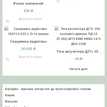
Фільтр повітряний
250И-1109080 +
950
₴
250И-1109080-01
(комплект) до комбайнів
Додати в кошик
ДОН-1500Б НИВА Єнісей та
Т-150 (з двигуном ЯМЗ)
Серцевина радіатора
150У.13.020-1 (5-ти рядна)
26 500
₴
НИВА СК 5
Тяга регулятора Д27с 15А
пускового двигуна ПД-10
Додати в кошик
45
₴
(П-350) МТЗ ЮМЗ НИВА
СК-5 ДОН-1500
Читати далі
АгроШел - магазин запчастин до ґрунтообробної техніки
Кошик
Магазин