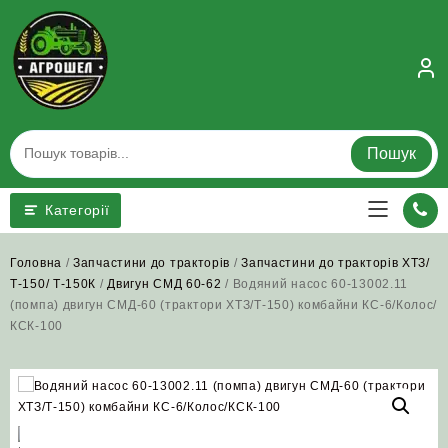
Skip
to
content
Пошук
Категорії
Головна
/
Запчастини до тракторів
/
Запчастини до тракторів ХТЗ/
Т-150/ Т-150К
/
Двигун СМД 60-62
/ Водяний насос 60-13002.11
(помпа) двигун СМД-60 (трактори ХТЗ/Т-150) комбайни КС-6/Колос/
КСК-100