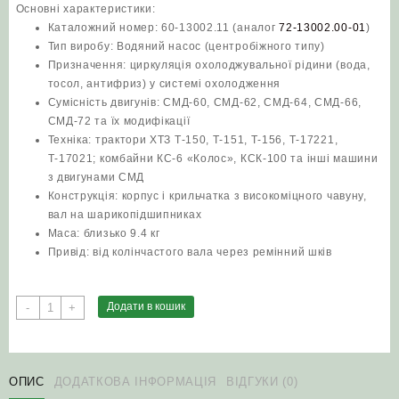
Основні характеристики:
Каталожний номер: 60-13002.11 (аналог
72-13002.00-01
)
Тип виробу: Водяний насос (центробіжного типу)
Призначення: циркуляція охолоджувальної рідини (вода,
тосол, антифриз) у системі охолодження
Сумісність двигунів: СМД-60, СМД-62, СМД-64, СМД-66,
СМД-72 та їх модифікації
Техніка: трактори ХТЗ Т-150, Т-151, Т-156, Т-17221,
Т-17021; комбайни КС-6 «Колос», КСК-100 та інші машини
з двигунами СМД
Конструкція: корпус і крильчатка з високоміцного чавуну,
вал на шарикопідшипниках
Маса: близько 9.4 кг
Привід: від колінчастого вала через ремінний шків
Водяний
Додати в кошик
-
+
насос
60-
13002.11
(помпа)
ОПИС
ДОДАТКОВА ІНФОРМАЦІЯ
ВІДГУКИ (0)
двигун