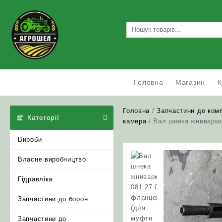
Skip
to
content
Головна
Магазин
К
Головна
/
Запчастини до ком
Категорії
камера
/ Вал шнека жниварки
Вироби
Власне виробництво
Гідравліка
Запчастини до борон
Запчастини до