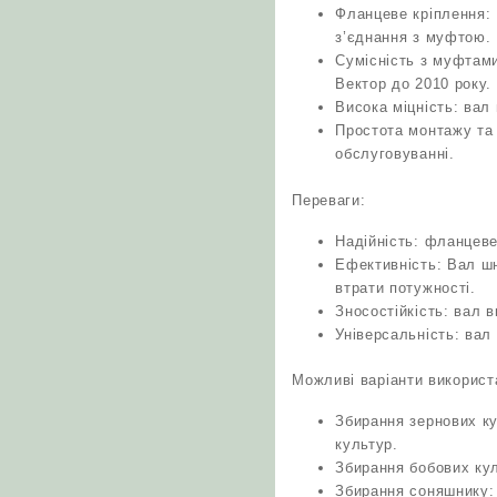
Фланцеве кріплення: 
з’єднання з муфтою. 
Сумісність з муфтами
Вектор до 2010 року.
Висока міцність: вал 
Простота монтажу та
обслуговуванні.
Переваги:
Надійність: фланцеве
Ефективність: Вал шн
втрати потужності.
Зносостійкість: вал 
Універсальність: вал
Можливі варіанти використ
Збирання зернових ку
культур.
Збирання бобових кул
Збирання соняшнику: