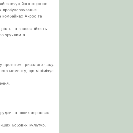
забезпечує його жорстке
ик пробуксовування.
а комбайнах Акрос та
ність та зносостійкість.
го зручним в
ту протягом тривалого часу.
ного моменту, що мінімізує
ення.
рудзи та інших зернових
інших бобових культур.