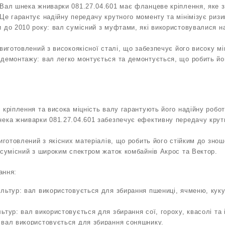
Вал шнека жниварки 081.27.04.601 має фланцеве кріплення, яке 
Це гарантує надійну передачу крутного моменту та мінімізує риз
 до 2010 року: вал сумісний з муфтами, які використовувалися н
виготовлений з високоякісної сталі, що забезпечує його високу міц
 демонтажу: вал легко монтується та демонтується, що робить йо
 кріплення та висока міцність валу гарантують його надійну робо
ека жниварки 081.27.04.601 забезпечує ефективну передачу крут
виготовлений з якісних матеріалів, що робить його стійким до знош
 сумісний з широким спектром жаток комбайнів Акрос та Вектор.
ання:
льтур: вал використовується для збирання пшениці, ячменю, куку
ьтур: вал використовується для збирання сої, гороху, квасолі та 
 вал використовується для збирання соняшнику.