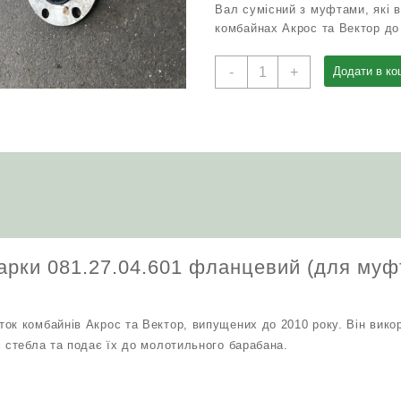
Вал сумісний з муфтами, які 
комбайнах Акрос та Вектор до
Вал
-
+
Додати в ко
шнека
жниварки
081.27.04.601
фланцевий
(для
муфти
до
2010
р)
Акрос
рки 081.27.04.601 фланцевий (для муфт
Вектор
кількість
ок комбайнів Акрос та Вектор, випущених до 2010 року. Він вик
і стебла та подає їх до молотильного барабана.