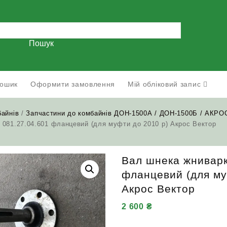
Пошук
ошик
Оформити замовлення
Мій обліковий запис
байнів
/
Запчастини до комбайнів ДОН-1500А / ДОН-1500Б / АКРО
 081.27.04.601 фланцевий (для муфти до 2010 р) Акрос Вектор
Вал шнека жниварк
фланцевий (для му
Акрос Вектор
2 600
₴