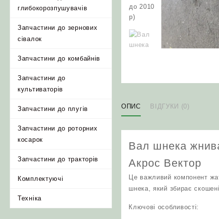
глибокорозпушувачів
Запчастини до зернових
сівалок
Запчастини до комбайнів
Запчастини до
культиваторів
ОПИС
ВІДГУКИ (0)
Запчастини до плугів
Запчастини до роторних
косарок
Вал шнека жнива
Запчастини до тракторів
Акрос Вектор
Це важливий компонент жат
Комплектуючі
шнека, який збирає скошен
Техніка
Ключові особливості: