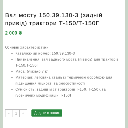
Вал мосту 150.39.130-3 (задній
привід) трактори Т‑150/Т‑150Г
2 000
₴
Основні характеристики
Каталожний номер: 150.39.130-3
Призначення: вал заднього моста (піввісь) для тракторів
Т‑150/Т‑150Г
Маса: близько 7 кг
Матеріал: легована сталь із термічною обробкою для
підвищення міцності та зносостійкості
Сумісність: задній міст тракторів Т‑150, Т‑150К та
гусеничних модифікацій Т‑150Г
Вал
Додати в кошик
-
+
мосту
150.39.130-