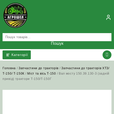
Skip
to
content
Пошук
Категорії
Головна
/
Запчастини до тракторів
/
Запчастини до тракторів ХТЗ/
Т-150/ Т-150К
/
Міст та вісь Т-150
/ Вал мосту 150.39.130-3 (задній
привід) трактори Т‑150/Т‑150Г