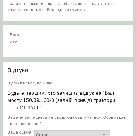
надійність, економічність та ефективність експлуатації
трактора навіть у найскладніших умовах.
Вага
7 кг
Відгуки
Відгуків немає, поки що.
Будьте першим, хто залишив відгук на “Вал
мосту 150.39.130-3 (задній привід) трактори
Т‑150/Т‑150Г”
Ваша e-mail адреса не оприлюднюватиметься.
Обов’язкові
поля позначені
*
Ваша оцінка
*