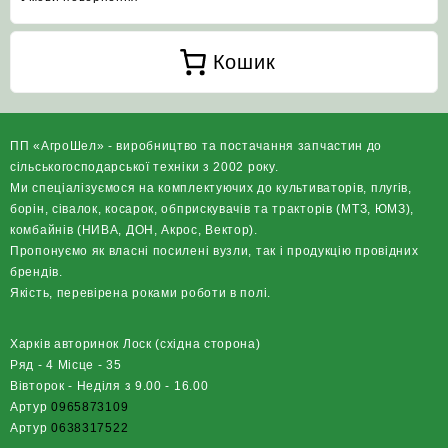
Кошик
ПП «АгроШел» - виробництво та постачання запчастин до
сільськогосподарської техніки з 2002 року.
Ми спеціалізуємося на комплектуючих до культиваторів, плугів,
борін, сівалок, косарок, обприскувачів та тракторів (МТЗ, ЮМЗ),
комбайнів (НИВА, ДОН, Акрос, Вектор).
Пропонуємо як власні посилені вузли, так і продукцію провідних
брендів.
Якість, перевірена роками роботи в полі.
Харків авторинок Лоск (східна сторона)
Ряд - 4 Місце - 35
Вівторок - Неділя з 9.00 - 16.00
Артур
0965873109
Артур
0638317522