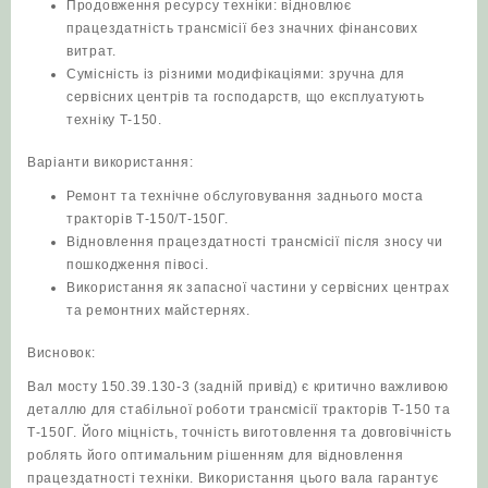
Продовження ресурсу техніки: відновлює
працездатність трансмісії без значних фінансових
витрат.
Сумісність із різними модифікаціями: зручна для
сервісних центрів та господарств, що експлуатують
техніку Т‑150.
Варіанти використання:
Ремонт та технічне обслуговування заднього моста
тракторів Т‑150/Т‑150Г.
Відновлення працездатності трансмісії після зносу чи
пошкодження півосі.
Використання як запасної частини у сервісних центрах
та ремонтних майстернях.
Висновок:
Вал мосту 150.39.130-3 (задній привід) є критично важливою
деталлю для стабільної роботи трансмісії тракторів Т‑150 та
Т‑150Г. Його міцність, точність виготовлення та довговічність
роблять його оптимальним рішенням для відновлення
працездатності техніки. Використання цього вала гарантує