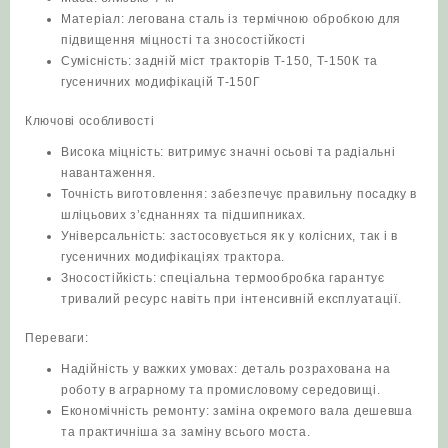
Матеріал: легована сталь із термічною обробкою для
підвищення міцності та зносостійкості
Сумісність: задній міст тракторів Т‑150, Т‑150К та
гусеничних модифікацій Т‑150Г
Ключові особливості
Висока міцність: витримує значні осьові та радіальні
навантаження.
Точність виготовлення: забезпечує правильну посадку в
шліцьових з’єднаннях та підшипниках.
Універсальність: застосовується як у колісних, так і в
гусеничних модифікаціях трактора.
Зносостійкість: спеціальна термообробка гарантує
тривалий ресурс навіть при інтенсивній експлуатації.
Переваги:
Надійність у важких умовах: деталь розрахована на
роботу в аграрному та промисловому середовищі.
Економічність ремонту: заміна окремого вала дешевша
та практичніша за заміну всього моста.