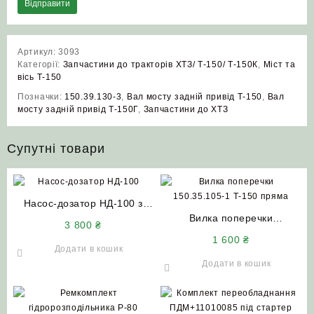
Артикул:
3093
Категорії:
Запчастини до тракторів ХТЗ/ Т-150/ Т-150К
,
Міст та
вісь Т-150
Позначки:
150.39.130-3
,
Вал мосту задній привід Т‑150
,
Вал
мосту задній привід Т‑150Г
,
Запчастини до ХТЗ
Супутні товари
Насос-дозатор НД-100 з
клапаном STA-ON
Вилка поперечки
3 800
₴
(Словаччина)
150.35.105-1 (Т-150) пряма
1 600
₴
(нового зразка)
Додати в кошик
Додати в кошик