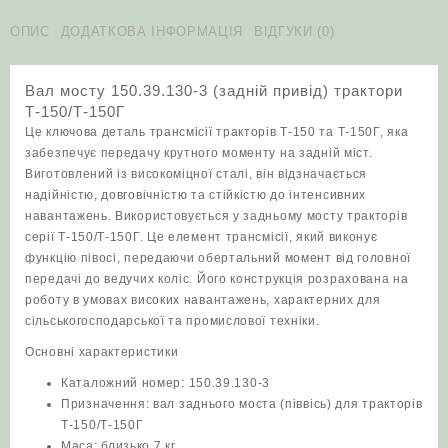
3
(задній
ОПИС
ДОДАТКОВА ІНФОРМАЦІЯ
ВІДГУКИ (0)
привід)
трактори
Вал мосту 150.39.130-3 (задній привід) трактори
Т‑150/
Т‑150/Т‑150Г
Т‑150Г
Це ключова деталь трансмісії тракторів Т‑150 та Т‑150Г, яка
кількість
забезпечує передачу крутного моменту на задній міст.
Виготовлений із високоміцної сталі, він відзначається
надійністю, довговічністю та стійкістю до інтенсивних
навантажень. Використовується у задньому мосту тракторів
серії Т‑150/Т‑150Г. Це елемент трансмісії, який виконує
функцію півосі, передаючи обертальний момент від головної
передачі до ведучих коліс. Його конструкція розрахована на
роботу в умовах високих навантажень, характерних для
сільськогосподарської та промислової техніки.
Основні характеристики
Каталожний номер: 150.39.130-3
Призначення: вал заднього моста (піввісь) для тракторів
Т‑150/Т‑150Г
Маса: близько 7 кг