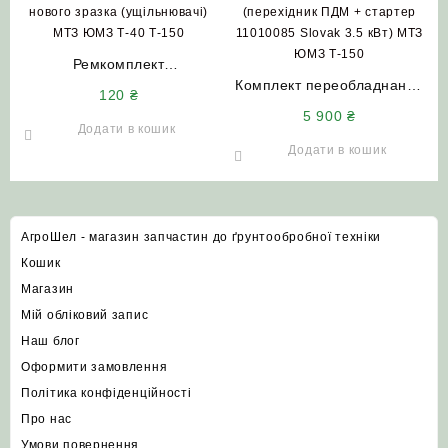
Ремкомплект
гідророзподільника Р-80
Комплект переобладнання
120
₴
нового зразка (ущільнювачі)
ПДМ+11010085 під стартер
5 900
₴
МТЗ ЮМЗ Т-40 Т-150
(перехідник ПДМ + стартер
Додати в кошик
11010085 Slovak 3.5 кВт)
Додати в кошик
МТЗ ЮМЗ Т-150
АгроШел - магазин запчастин до ґрунтообробної техніки
Кошик
Магазин
Мій обліковий запис
Наш блог
Оформити замовлення
Політика конфіденційності
Про нас
Умови повернення