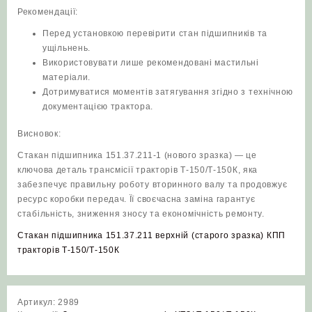
Рекомендації:
Перед установкою перевірити стан підшипників та
ущільнень.
Використовувати лише рекомендовані мастильні
матеріали.
Дотримуватися моментів затягування згідно з технічною
документацією трактора.
Висновок:
Стакан підшипника 151.37.211-1 (нового зразка) — це
ключова деталь трансмісії тракторів Т‑150/Т‑150К, яка
забезпечує правильну роботу вторинного валу та продовжує
ресурс коробки передач. Її своєчасна заміна гарантує
стабільність, зниження зносу та економічність ремонту.
Стакан підшипника 151.37.211 верхній (старого зразка) КПП
тракторів Т‑150/Т‑150К
Артикул:
2989