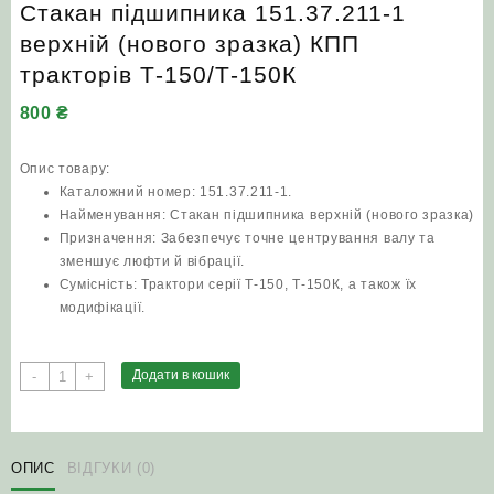
Стакан підшипника 151.37.211-1
верхній (нового зразка) КПП
тракторів Т‑150/Т‑150К
800
₴
Опис товару:
Каталожний номер: 151.37.211-1.
Найменування: Стакан підшипника верхній (нового зразка)
Призначення: Забезпечує точне центрування валу та
зменшує люфти й вібрації.
Сумісність: Трактори серії Т‑150, Т‑150К, а також їх
модифікації.
Стакан
Додати в кошик
-
+
підшипника
151.37.211-
1
верхній
ОПИС
ВІДГУКИ (0)
(нового