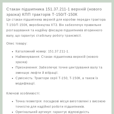
зразка)
Стакан підшипника 151.37.211-1 верхній (нового
КПП
зразка) КПП тракторів Т‑150/Т‑150К
тракторів
Це стакан підшипника верхній для коробки передач трактора
Т‑150/
Т‑150/Т‑150К, виробництва ХТЗ. Він забезпечує правильне
Т‑150К
розташування та надійну фіксацію підшипників вторинного
кількість
валу, що гарантує стабільну роботу трансмісії.
Опис товару:
Каталожний номер: 151.37.211-1.
Найменування: Стакан підшипника верхній (нового
зразка)
Призначення: Забезпечує точне центрування валу та
зменшує люфти й вібрації.
Сумісність: Трактори серії Т‑150, Т‑150К, а також їх
модифікації.
Ключові особливості:
Точна геометрія: посадкові місця виготовлені з високою
точністю для надійної роботи підшипників.
Оригінальний артикул: гарантує відповідність