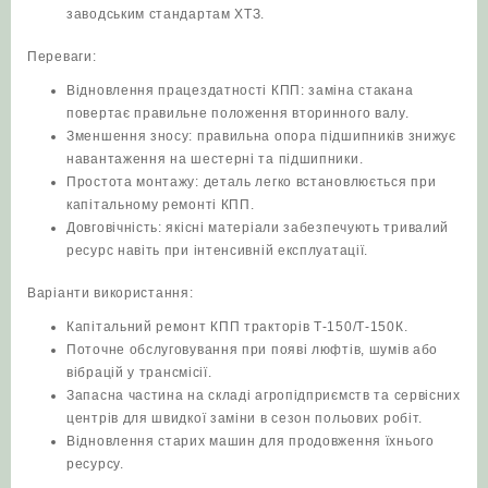
заводським стандартам ХТЗ.
Переваги:
Відновлення працездатності КПП: заміна стакана
повертає правильне положення вторинного валу.
Зменшення зносу: правильна опора підшипників знижує
навантаження на шестерні та підшипники.
Простота монтажу: деталь легко встановлюється при
капітальному ремонті КПП.
Довговічність: якісні матеріали забезпечують тривалий
ресурс навіть при інтенсивній експлуатації.
Варіанти використання:
Капітальний ремонт КПП тракторів Т‑150/Т‑150К.
Поточне обслуговування при появі люфтів, шумів або
вібрацій у трансмісії.
Запасна частина на складі агропідприємств та сервісних
центрів для швидкої заміни в сезон польових робіт.
Відновлення старих машин для продовження їхнього
ресурсу.