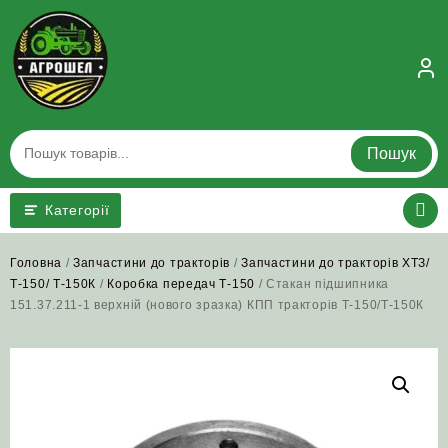
Skip
to
content
Пошук
Категорії
Головна
/
Запчастини до тракторів
/
Запчастини до тракторів ХТЗ/
Т-150/ Т-150К
/
Коробка передач Т-150
/ Стакан підшипника
151.37.211-1 верхній (нового зразка) КПП тракторів Т‑150/Т‑150К