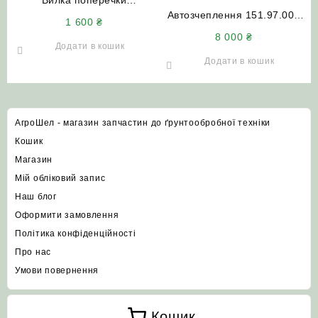
150.35.105-1 (Т-150) пряма
Автозчеплення 151.97.001
1 600
₴
(нового зразка)
(Н.110.400-02) Т-150 (в
8 000
₴
зборі з пальцями) АгроШел
Додати в кошик
Додати в кошик
АгроШел - магазин запчастин до ґрунтообробної техніки
Кошик
Магазин
Мій обліковий запис
Наш блог
Оформити замовлення
Політика конфіденційності
Про нас
Умови повернення
Кошик