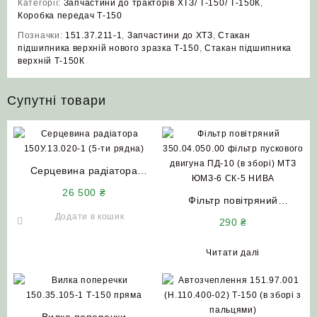
Категорії:
Запчастини до тракторів ХТЗ/ Т-150/ Т-150К
,
Коробка передач Т-150
Позначки:
151.37.211-1
,
Запчастини до ХТЗ
,
Стакан
підшипника верхній нового зразка Т‑150
,
Стакан підшипника
верхній Т‑150К
Супутні товари
Серцевина радіатора
150У.13.020-1 (5-ти рядна)
26 500
₴
НИВА СК 5
Фільтр повітряний
350.04.050.00 фільтр
Додати в кошик
290
₴
пускового двигуна ПД-10 (в
зборі) МТЗ ЮМЗ-6 СК-5
Читати далі
НИВА
Вилка поперечки