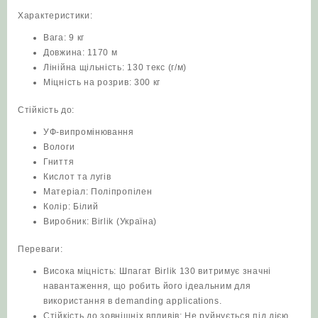
Характеристики:
Вага: 9 кг
Довжина: 1170 м
Лінійна щільність: 130 текс (г/м)
Міцність на розрив: 300 кг
Стійкість до:
УФ-випромінювання
Вологи
Гниття
Кислот та лугів
Матеріал: Поліпропілен
Колір: Білий
Виробник: Birlik (Україна)
Переваги:
Висока міцність: Шпагат Birlik 130 витримує значні
навантаження, що робить його ідеальним для
використання в demanding applications.
Стійкість до зовнішніх впливів: Не руйнується під дією