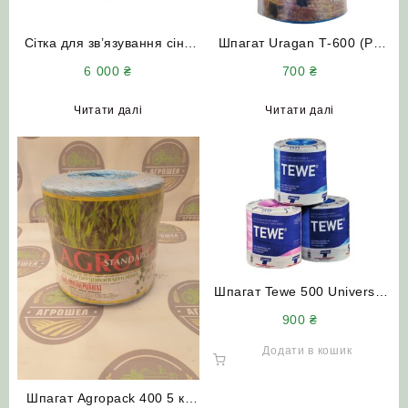
Сітка для зв’язування сіна
Шпагат Uragan Т-600 (PP
ErntePro 240 (1.25×3000)
TWINE T-600) для прес-
6 000
₴
700
₴
Німеччина
підбирача (блакитний колір)
Сербія (бухта 5 кг)
Читати далі
Читати далі
Шпагат Tewe 500 Universal
Австрия 5 кг 2500 м
900
₴
Додати в кошик
Шпагат Agropack 400 5 кг