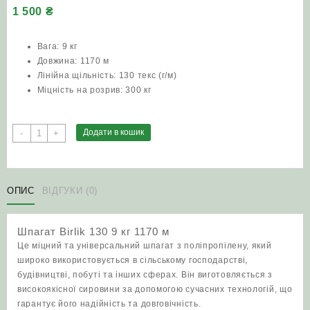
1 500
₴
Вага: 9 кг
Довжина: 1170 м
Лінійна щільність: 130 текс (г/м)
Міцність на розрив: 300 кг
Шпагат
Додати в кошик
-
+
Birlik
130
9
кг
ОПИС
ВІДГУКИ (0)
1170
м
Шпагат Birlik 130 9 кг 1170 м
кількість
Це міцний та універсальний шпагат з поліпропілену, який
широко використовується в сільському господарстві,
будівництві, побуті та інших сферах. Він виготовляється з
високоякісної сировини за допомогою сучасних технологій, що
гарантує його надійність та довговічність.