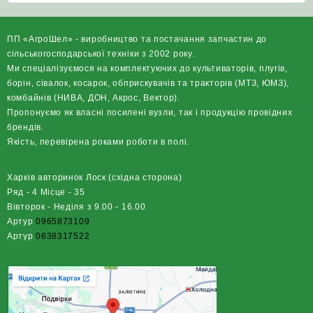
ПП «АгроШел» - виробництво та постачання запчастин до
сільськогосподарської техніки з 2002 року.
Ми спеціалізуємося на комплектуючих до культиваторів, плугів,
борін, сівалок, косарок, обприскувачів та тракторів (МТЗ, ЮМЗ),
комбайнів (НИВА, ДОН, Акрос, Вектор).
Пропонуємо як власні посилені вузли, так і продукцію провідних
брендів.
Якість, перевірена роками роботи в полі.
Харків авторинок Лоск (східна сторона)
Ряд - 4 Місце - 35
Вівторок - Неділя з 9.00 - 16.00
Артур
0965873109
Артур
0638317522