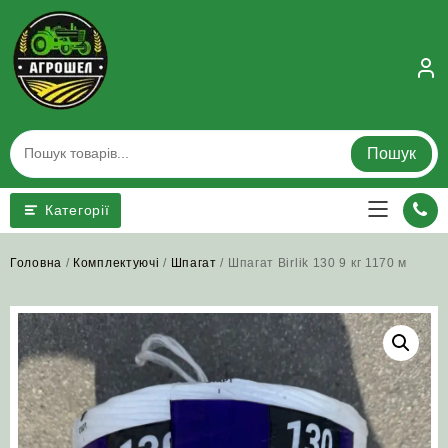
Skip
to
content
Пошук
Категорії
Головна
/
Комплектуючі
/
Шпагат
/ Шпагат Birlik 130 9 кг 1170 м