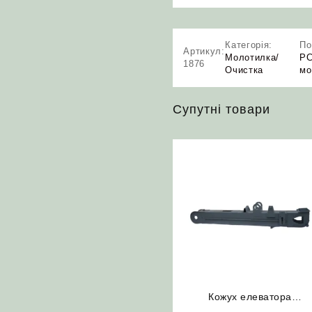
Категорія:
По
Артикул:
Молотилка/
РС
1876
Очистка
мо
Супутні товари
Кожух елеватора
зернового 10.01.50.460Б