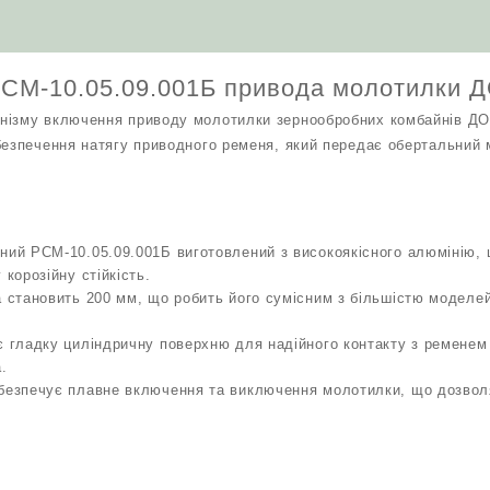
кількість
РСМ-10.05.09.001Б привода молотилки 
нізму включення приводу молотилки зернообробних комбайнів ДО
безпечення натягу приводного ременя, який передає обертальний 
ний РСМ-10.05.09.001Б виготовлений з високоякісного алюмінію, 
 корозійну стійкість.
а становить 200 мм, що робить його сумісним з більшістю моделе
є гладку циліндричну поверхню для надійного контакту з ременем
.
абезпечує плавне включення та виключення молотилки, що дозвол