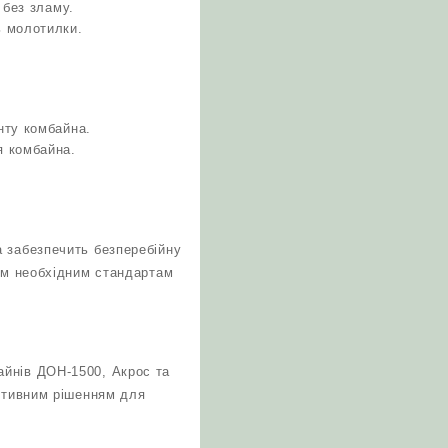
 без зламу.
ь молотилки.
нту комбайна.
я комбайна.
а забезпечить безперебійну
сім необхідним стандартам
айнів ДОН-1500, Акрос та
ективним рішенням для