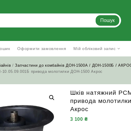
Пошук
ошик
Оформити замовлення
Мій обліковий запис
байнів
/
Запчастини до комбайнів ДОН-1500А / ДОН-1500Б / АКРО
-10.05.09.001Б привода молотилки ДОН-1500 Акрос
Шків натяжний РСМ
привода молотилк
Акрос
3 100
₴