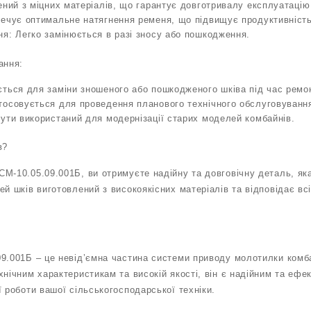
ений з міцних матеріалів, що гарантує довготривалу експлуатацію
печує оптимальне натягнення ременя, що підвищує продуктивніст
я: Легко замінюється в разі зносу або пошкодження.
ання:
ться для заміни зношеного або пошкодженого шківа під час ремо
тосовується для проведення планового технічного обслуговуванн
ути використаний для модернізації старих моделей комбайнів.
в?
М-10.05.09.001Б, ви отримуєте надійну та довговічну деталь, як
ей шків виготовлений з високоякісних матеріалів та відповідає в
9.001Б – це невід’ємна частина системи приводу молотилки комб
хнічним характеристикам та високій якості, він є надійним та еф
 роботи вашої сільськогосподарської техніки.