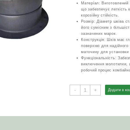
Матеріал: Виготовлений 
що забезпечує легкість 
корозійну стійкість.
Розмір: Діаметр шківа с
його сумісним з більшіс
зазначених марок.
Конструкція: Шків має г
поверхню для надійного 
маточину для установки
Функціональність: Забез
виключення молотилки, 
робочий процес комбайн
Шків
-
+
Додати в ко
натяжний
РСМ-10.05.09.001Б
привода
молотилки
ДОН-1500
Акрос