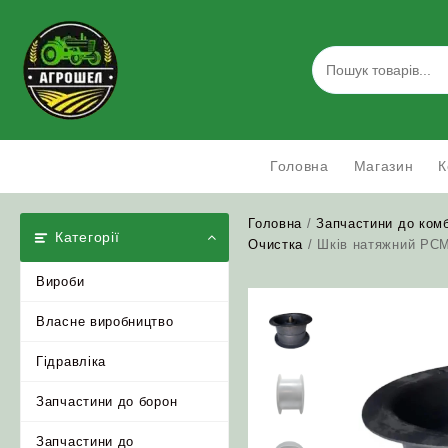
Skip
to
content
Головна
Магазин
К
Головна
/
Запчастини до ком
Категорії
Очистка
/ Шків натяжний РСМ
Вироби
Власне виробництво
Гідравліка
Запчастини до борон
Запчастини до