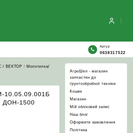
Артур
0638317522
С / ВЕКТОР
/
Молотилка/
АгроШел - магазин
запчастин до
ґрунтообробної техніки
Кошик
-10.05.09.001Б
Магазин
и ДОН-1500
Мій обліковий запис
Наш блог
Оформити замовлення
Політика