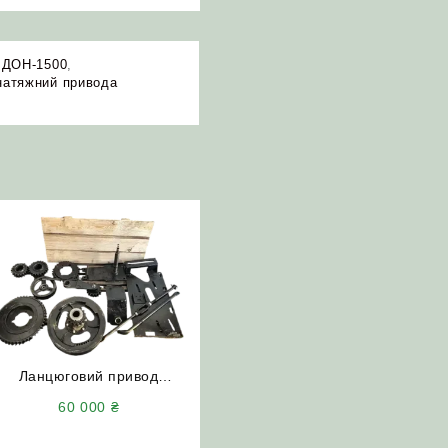
 ДОН-1500
,
натяжний привода
Ланцюговий привод
РСМ-10.24.00.00
60 000
₴
зменшення обертів
молотильного барабана