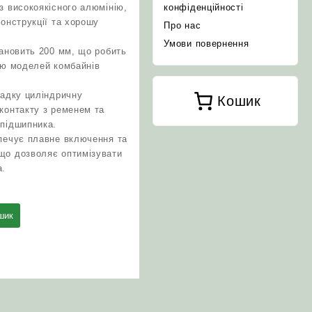
з високоякісного алюмінію,
конфіденційності
конструкції та хорошу
Про нас
Умови повернення
тановить 200 мм, що робить
тю моделей комбайнів
ладку циліндричну
Кошик
контакту з ременем та
 підшипника.
печує плавне включення та
що дозволяє оптимізувати
а.
шик