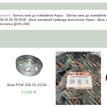
значок:
Запчастини до комбайнів Акрос
,
Запчастини до комбайнів
М-10.05.09.001Б
,
Шків натяжний привода молотилки Акрос
,
Шків 
лотилки ДОН-1500
Шків РСМ-10Б.01.15.008-
01 приводу молотарки
22 000
₴
ДОН-1500Б (8 струмків)