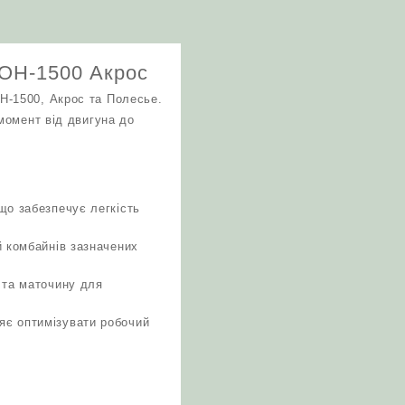
ДОН-1500 Акрос
Н-1500, Акрос та Полесье.
момент від двигуна до
що забезпечує легкість
й комбайнів зазначених
 та маточину для
яє оптимізувати робочий