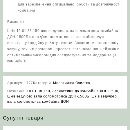
для забезпечення оптимальної роботи та довговічності
комбайна.
Висновок:
Шків 10.01.38.150 для ведучого вала соломотряса комбайна
ДОН-1500Б є невід’ємною частиною, яка забезпечує
ефективну і надійну роботу техніки. Завдяки високоякісному
чавуну, точним розмірам і простоті встановлення, цей шків є
оптимальним вибором для обслуговування та модернізації
комбайнів.
Артикул:
1777
Категорія:
Молотилка/ Очистка
Позначки:
10.01.38.150
,
Запчастини до комбайнів ДОН-1500
,
Шків ведучого вала соломотряса ДОН-1500Б
,
Шків ведучого
вала соломотряса комбайна ДОН
Супутні товари