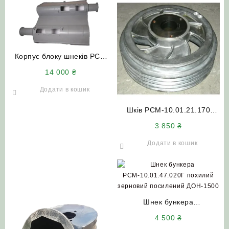
Корпус блоку шнеків РСМ
10.01.05.010В комбайна
14 000
₴
Дон-1500А
Додати в кошик
Шків РСМ-10.01.21.170
відбійного бітера заднього
3 850
₴
контрприводу (алюміній)
ДОН-1500
Додати в кошик
Шнек бункера
РСМ-10.01.47.020Г похилий
4 500
₴
зерновий посилений