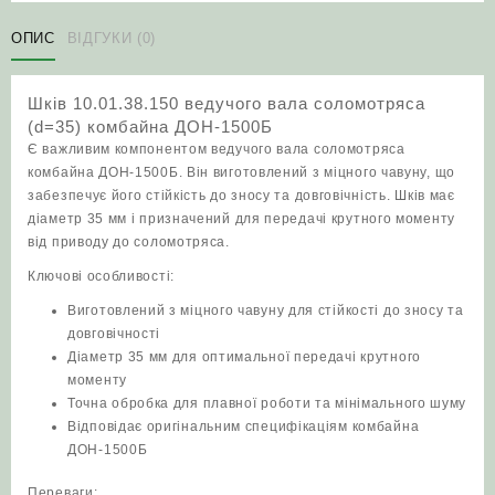
вала
соломотряса
ОПИС
ВІДГУКИ (0)
(d=35)
комбайна
Шків 10.01.38.150 ведучого вала соломотряса
ДОН-1500Б
(d=35) комбайна ДОН-1500Б
кількість
Є важливим компонентом ведучого вала соломотряса
комбайна ДОН-1500Б. Він виготовлений з міцного чавуну, що
забезпечує його стійкість до зносу та довговічність. Шків має
діаметр 35 мм і призначений для передачі крутного моменту
від приводу до соломотряса.
Ключові особливості:
Виготовлений з міцного чавуну для стійкості до зносу та
довговічності
Діаметр 35 мм для оптимальної передачі крутного
моменту
Точна обробка для плавної роботи та мінімального шуму
Відповідає оригінальним специфікаціям комбайна
ДОН-1500Б
Переваги: