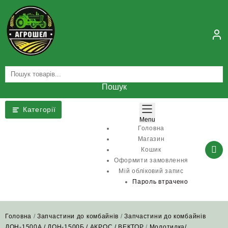
Skip
to
content
Пошук
Категорії
Menu
Головна
Магазин
Кошик
Оформити замовлення
Мій обліковий запис
Пароль втрачено
Головна
/
Запчастини до комбайнів
/
Запчастини до комбайнів
ДОН-1500А / ДОН-1500Б / АКРОС / ВЕКТОР
/
Молотилка/