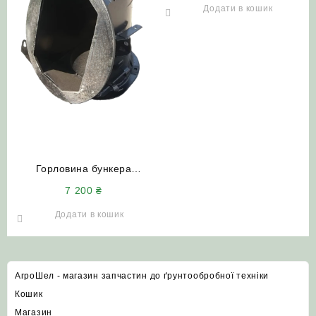
ДОН-1500 (до 90р.)
Додати в кошик
Горловина бункера
вивантажувального шнека
7 200
₴
РСМ-10.01.45.520Г
комбайна ДОН-1500А/Б
Додати в кошик
АгроШел - магазин запчастин до ґрунтообробної техніки
Кошик
Магазин