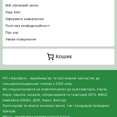
Мій обліковий запис
Наш блог
Оформити замовлення
Політика конфіденційності
Про нас
Умови повернення
Кошик
ПП «АгроШел» - виробництво та постачання запчастин до
сільськогосподарської техніки з 2002 року.
Ми спеціалізуємося на комплектуючих до культиваторів, плугів,
борін, сівалок, косарок, обприскувачів та тракторів (МТЗ, ЮМЗ),
комбайнів (НИВА, ДОН, Акрос, Вектор).
Пропонуємо як власні посилені вузли, так і продукцію провідних
брендів.
Якість, перевірена роками роботи в полі.