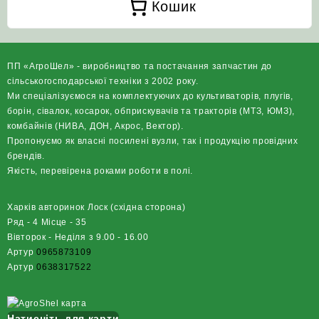
Кошик
ПП «АгроШел» - виробництво та постачання запчастин до
сільськогосподарської техніки з 2002 року.
Ми спеціалізуємося на комплектуючих до культиваторів, плугів,
борін, сівалок, косарок, обприскувачів та тракторів (МТЗ, ЮМЗ),
комбайнів (НИВА, ДОН, Акрос, Вектор).
Пропонуємо як власні посилені вузли, так і продукцію провідних
брендів.
Якість, перевірена роками роботи в полі.
Харків авторинок Лоск (східна сторона)
Ряд - 4 Місце - 35
Вівторок - Неділя з 9.00 - 16.00
Артур
0965873109
Артур
0638317522
Натисніть для карти