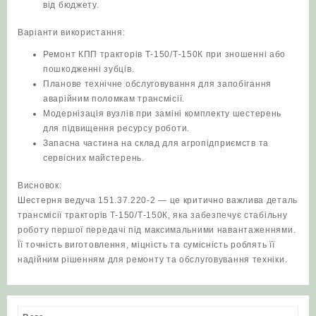
від бюджету.
Варіанти використання:
Ремонт КПП тракторів Т-150/Т-150К при зношенні або
пошкодженні зубців.
Планове технічне обслуговування для запобігання
аварійним поломкам трансмісії.
Модернізація вузлів при заміні комплекту шестерень
для підвищення ресурсу роботи.
Запасна частина на склад для агропідприємств та
сервісних майстерень.
Висновок:
Шестерня ведуча 151.37.220-2 — це критично важлива деталь
трансмісії тракторів Т-150/Т-150К, яка забезпечує стабільну
роботу першої передачі під максимальними навантаженнями.
Її точність виготовлення, міцність та сумісність роблять її
надійним рішенням для ремонту та обслуговування техніки.