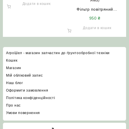
Додати в кошик
Фільтр повітряний
250И-1109080 +
950
₴
250И-1109080-01
(комплект) до комбайнів
Додати в кошик
ДОН-1500Б НИВА Єнісей та
Т-150 (з двигуном ЯМЗ)
АгроШел - магазин запчастин до ґрунтообробної техніки
Кошик
Магазин
Мій обліковий запис
Наш блог
Оформити замовлення
Політика конфіденційності
Про нас
Умови повернення