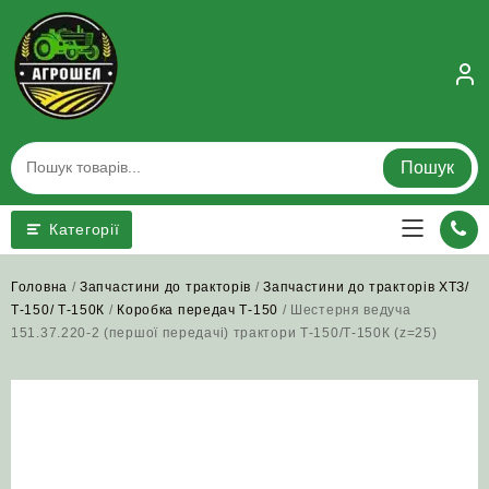
Skip
to
content
Пошук
Категорії
Головна
/
Запчастини до тракторів
/
Запчастини до тракторів ХТЗ/
Т-150/ Т-150К
/
Коробка передач Т-150
/ Шестерня ведуча
151.37.220-2 (першої передачі) трактори Т-150/Т-150К (z=25)