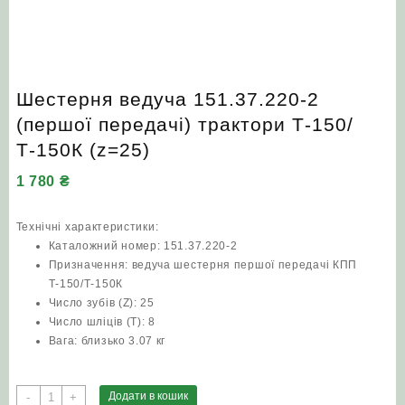
Шестерня ведуча 151.37.220-2
(першої передачі) трактори Т-150/
Т-150К (z=25)
1 780
₴
Технічні характеристики:
Каталожний номер: 151.37.220-2
Призначення: ведуча шестерня першої передачі КПП
Т-150/Т-150К
Число зубів (Z): 25
Число шліців (T): 8
Вага: близько 3.07 кг
Шестерня
Додати в кошик
-
+