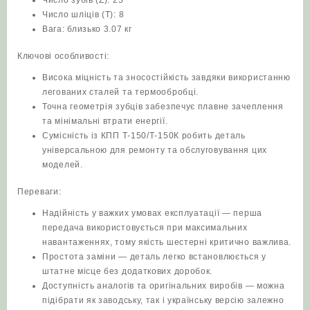
Число шліців (T): 8
Вага: близько 3.07 кг
Ключові особливості:
Висока міцність та зносостійкість завдяки використанню
легованих сталей та термообробці.
Точна геометрія зубців забезпечує плавне зачеплення
та мінімальні втрати енергії.
Сумісність із КПП Т-150/Т-150К робить деталь
універсальною для ремонту та обслуговування цих
моделей.
Переваги:
Надійність у важких умовах експлуатації — перша
передача використовується при максимальних
навантаженнях, тому якість шестерні критично важлива.
Простота заміни — деталь легко встановлюється у
штатне місце без додаткових доробок.
Доступність аналогів та оригінальних виробів — можна
підібрати як заводську, так і українську версію залежно