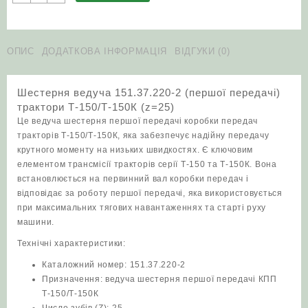
ведуча
151.37.220-
2
(першої
ОПИС
ДОДАТКОВА ІНФОРМАЦІЯ
ВІДГУКИ (0)
передачі)
трактори
Шестерня ведуча 151.37.220-2 (першої передачі)
Т-150/
трактори Т-150/Т-150К (z=25)
Т-150К
Це ведуча шестерня першої передачі коробки передач
(z=25)
тракторів Т-150/Т-150К, яка забезпечує надійну передачу
кількість
крутного моменту на низьких швидкостях. Є ключовим
елементом трансмісії тракторів серії Т-150 та Т-150К. Вона
встановлюється на первинний вал коробки передач і
відповідає за роботу першої передачі, яка використовується
при максимальних тягових навантаженнях та старті руху
машини.
Технічні характеристики:
Каталожний номер: 151.37.220-2
Призначення: ведуча шестерня першої передачі КПП
Т-150/Т-150К
Число зубів (Z): 25