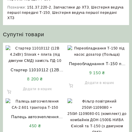
Позначки:
151.37.220-2
,
Запчастини до ХТЗ
,
Шестерня ведуча
першої передачі Т-150
,
Шестерня ведуча першої передачі
ХТЗ
Супутні товари
Переобладнання Т-150 під
Стартер 11010112 (12В
насос дозатор (Польща)
9 150
₴
4.2кВт) Slovak + плита (під
8 200
₴
двигуни СМД) замість ПД-10
Додати в кошик
Додати в кошик
Палець автозчеплення
СА-2.601 трактора Т-150
450
₴
АгроШел