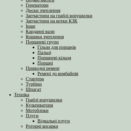
Генератори
Диски зчеплення
Запчастини на граблі ворушилки
Запчастини на котки КЗК
Інше
Карданні вали
Кошики зчеплення
Поршневі групи
Гільзи для поршнів
Пальці
Поршневі кільця
Поршні
Приводні ремені
Ремені до комбайнів
Стартера
Турбіни
Шпагат
Техніка
Граблі ворушилки
Культиватори
Мотоблоки
Плуги
Відвальні плуги
Роторні косарки