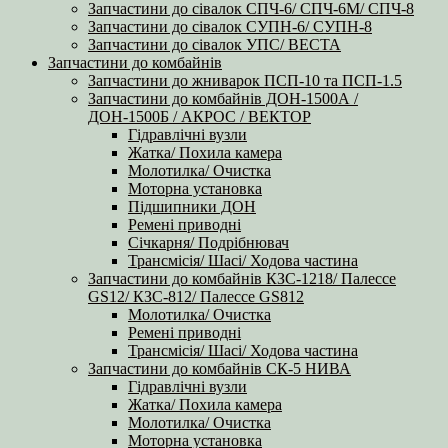
Запчастини до сівалок СПЧ-6/ СПЧ-6М/ СПЧ-8
Запчастини до сівалок СУПН-6/ СУПН-8
Запчастини до сівалок УПС/ ВЕСТА
Запчастини до комбайнів
Запчастини до жниварок ПСП-10 та ПСП-1.5
Запчастини до комбайнів ДОН-1500А /
ДОН-1500Б / АКРОС / ВЕКТОР
Гідравлічні вузли
Жатка/ Похила камера
Молотилка/ Очистка
Моторна установка
Підшипники ДОН
Ремені приводні
Січкарня/ Подрібнювач
Трансмісія/ Шасі/ Ходова частина
Запчастини до комбайнів КЗС-1218/ Палессе
GS12/ КЗС-812/ Палессе GS812
Молотилка/ Очистка
Ремені приводні
Трансмісія/ Шасі/ Ходова частина
Запчастини до комбайнів СК-5 НИВА
Гідравлічні вузли
Жатка/ Похила камера
Молотилка/ Очистка
Моторна установка