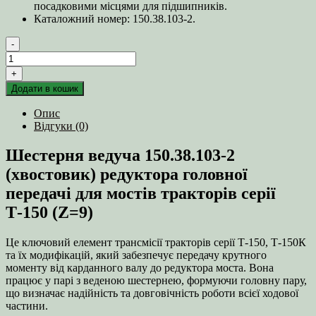
посадковими місцями для підшипників.
Каталожний номер: 150.38.103-2.
-
Шестерня
ведуча
+
150.38.103-
Додати в кошик
2
(хвостовик)
Опис
редуктора
Відгуки (0)
головної
передачі
Шестерня ведуча 150.38.103-2
для
мостів
(хвостовик) редуктора головної
тракторів
передачі для мостів тракторів серії
серії
Т‑150/
Т‑150 (Z=9)
Т-150К
(Z=9)
Це ключовий елемент трансмісії тракторів серії Т‑150, Т‑150К
кількість
та їх модифікацій, який забезпечує передачу крутного
моменту від карданного валу до редуктора моста. Вона
працює у парі з веденою шестернею, формуючи головну пару,
що визначає надійність та довговічність роботи всієї ходової
частини.