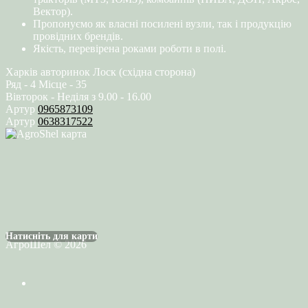
Вектор).
Пропонуємо як власні посилені вузли, так і продукцію
провідних брендів.
Якість, перевірена роками роботи в полі.
Харків авторинок Лоск (східна сторона)
Ряд - 4 Місце - 35
Вівторок - Неділя з 9.00 - 16.00
Артур
0965873109
Артур
0638317522
Натисніть для карти
АгроШел © 2026