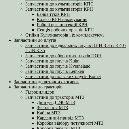
Запчастини до культиваторів КПС
Запчастини до культиваторів КРН
Банка туків КРН
Колесо КРН накочування
Робочі органи секції КРН
Секція робочих органів КРН
Стійки Культиваторів і їх комплектуючі
Запчастини до плугів
Запчастини до відвальних плугів ПЛН-3-35 / 8-40 /
ПЛВ-3-35
Запчастини до оборотних плугів ПОН
Запчастини до плугів Kuhn
Запчастини до плугів Kverneland
Запчастини до плугів Lemken
Запчастини до польских плугів Bomet
Запчастини до роторних косарок
Запчастини до тракторів
Гідроциліндри
Запчастини до тракторів МТЗ
Двигун Д-240 МТЗ
Зчеплення МТЗ
Кабіна МТЗ
Карданний привід МТЗ
Коробка відбору потужності МТЗ
Коробка передач МТЗ