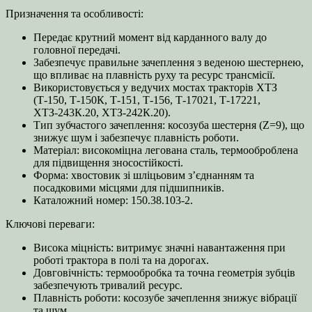
Призначення та особливості:
Передає крутний момент від карданного валу до
головної передачі.
Забезпечує правильне зачеплення з веденою шестернею,
що впливає на плавність руху та ресурс трансмісії.
Використовується у ведучих мостах тракторів ХТЗ
(Т‑150, Т‑150К, Т‑151, Т‑156, Т‑17021, Т‑17221,
ХТЗ‑243К.20, ХТЗ‑242К.20).
Тип зубчастого зачеплення: косозуба шестерня (Z=9), що
знижує шум і забезпечує плавність роботи.
Матеріал: високоміцна легована сталь, термооброблена
для підвищення зносостійкості.
Форма: хвостовик зі шліцьовим з’єднанням та
посадковими місцями для підшипників.
Каталожний номер: 150.38.103-2.
Ключові переваги:
Висока міцність: витримує значні навантаження при
роботі трактора в полі та на дорогах.
Довговічність: термообробка та точна геометрія зубців
забезпечують тривалий ресурс.
Плавність роботи: косозубе зачеплення знижує вібрації
та шум.