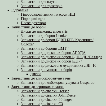
Запчастини для плугів
Запчастини для тракторів
Гідравліка
Гідророзподільники і насоси НШ
Гідроциліндри
Насос дозатори
Запчастини до борон
Диски до дискових агрегатів
Запчастини до борон Lemken
Запчастини до борон БДВП БГР/ Краснянка/
Солоха/
Запчастини до борони ДМТ-4
Запчастини до дискових борон АГ УДА
Запчастини до дискових борон БДП/БДН/Паллада
Запчастини до дискових борон БДТ-7
Запчастини до дискового лущильника ЛДГ-10
Запчастини до імпортних борін
Диски
Запчастини до глибокорозпушувачів
Запчастини до глибокорозпушувача Gaspardo
Запчастини до зернових сівалок
Запчастини до сівалки Horsch
Запчастини до сівалки John Deere
Запчастини до сівалки Pöttinger
Запчастини до сівалки СЗ