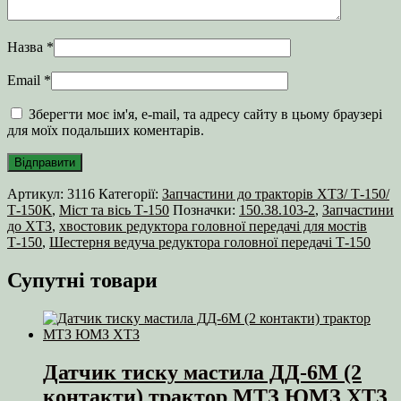
Назва
*
Email
*
Зберегти моє ім'я, e-mail, та адресу сайту в цьому браузері
для моїх подальших коментарів.
Артикул:
3116
Категорії:
Запчастини до тракторів ХТЗ/ Т-150/
Т-150К
,
Міст та вісь Т-150
Позначки:
150.38.103-2
,
Запчастини
до ХТЗ
,
хвостовик редуктора головної передачі для мостів
Т‑150
,
Шестерня ведуча редуктора головної передачі Т‑150
Супутні товари
Датчик тиску мастила ДД-6М (2
контакти) трактор МТЗ ЮМЗ ХТЗ