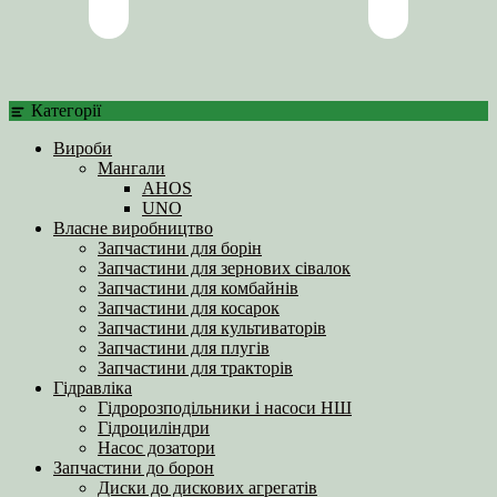
Категорії
Вироби
Мангали
AHOS
UNO
Власне виробництво
Запчастини для борін
Запчастини для зернових сівалок
Запчастини для комбайнів
Запчастини для косарок
Запчастини для культиваторів
Запчастини для плугів
Запчастини для тракторів
Гідравліка
Гідророзподільники і насоси НШ
Гідроциліндри
Насос дозатори
Запчастини до борон
Диски до дискових агрегатів