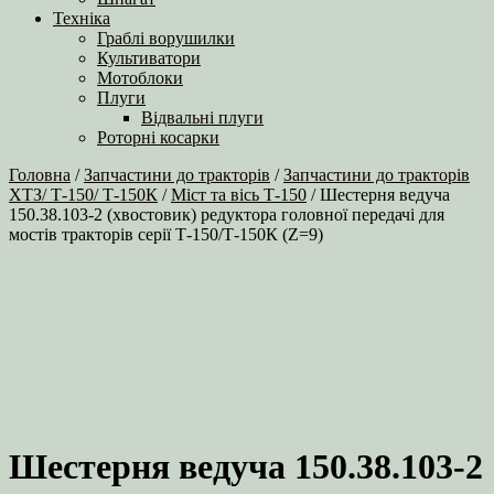
Техніка
Граблі ворушилки
Культиватори
Мотоблоки
Плуги
Відвальні плуги
Роторні косарки
Головна
/
Запчастини до тракторів
/
Запчастини до тракторів
ХТЗ/ Т-150/ Т-150К
/
Міст та вісь Т-150
/ Шестерня ведуча
150.38.103-2 (хвостовик) редуктора головної передачі для
мостів тракторів серії Т‑150/Т-150К (Z=9)
Шестерня ведуча 150.38.103-2