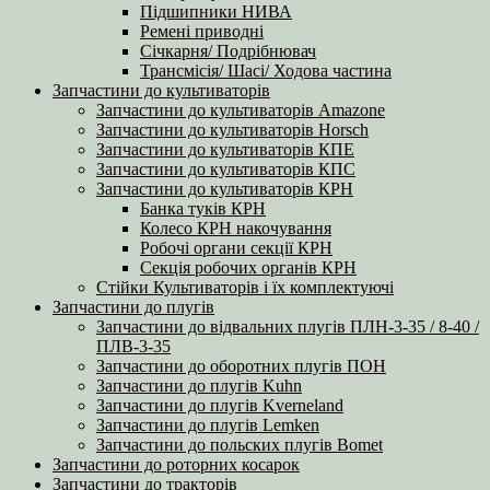
Підшипники НИВА
Ремені приводні
Січкарня/ Подрібнювач
Трансмісія/ Шасі/ Ходова частина
Запчастини до культиваторів
Запчастини до культиваторів Amazone
Запчастини до культиваторів Horsch
Запчастини до культиваторів КПЕ
Запчастини до культиваторів КПС
Запчастини до культиваторів КРН
Банка туків КРН
Колесо КРН накочування
Робочі органи секції КРН
Секція робочих органів КРН
Стійки Культиваторів і їх комплектуючі
Запчастини до плугів
Запчастини до відвальних плугів ПЛН-3-35 / 8-40 /
ПЛВ-3-35
Запчастини до оборотних плугів ПОН
Запчастини до плугів Kuhn
Запчастини до плугів Kverneland
Запчастини до плугів Lemken
Запчастини до польских плугів Bomet
Запчастини до роторних косарок
Запчастини до тракторів