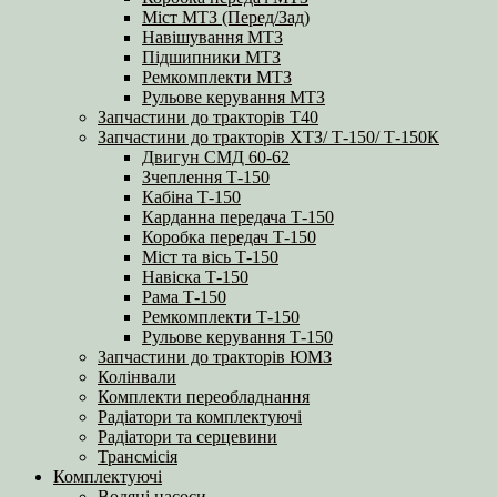
Міст МТЗ (Перед/Зад)
Навішування МТЗ
Підшипники МТЗ
Ремкомплекти МТЗ
Рульове керування МТЗ
Запчастини до тракторів Т40
Запчастини до тракторів ХТЗ/ Т-150/ Т-150К
Двигун СМД 60-62
Зчеплення Т-150
Кабіна Т-150
Карданна передача Т-150
Коробка передач Т-150
Міст та вісь Т-150
Навіска Т-150
Рама Т-150
Ремкомплекти Т-150
Рульове керування Т-150
Запчастини до тракторів ЮМЗ
Колінвали
Комплекти переобладнання
Радіатори та комплектуючі
Радіатори та серцевини
Трансмісія
Комплектуючі
Водяні насоси