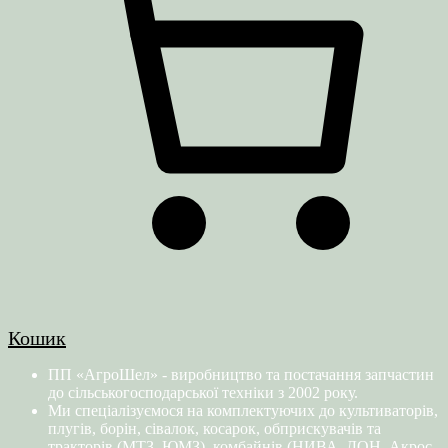
Кошик
ПП «АгроШел» - виробництво та постачання запчастин
до сільськогосподарської техніки з 2002 року.
Ми спеціалізуємося на комплектуючих до культиваторів,
плугів, борін, сівалок, косарок, обприскувачів та
тракторів (МТЗ, ЮМЗ), комбайнів (НИВА, ДОН, Акрос,