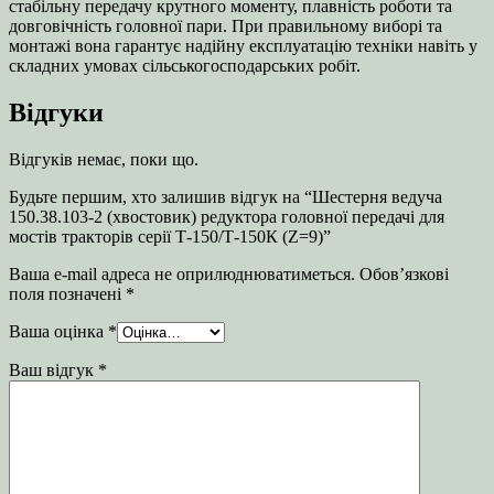
стабільну передачу крутного моменту, плавність роботи та
довговічність головної пари. При правильному виборі та
монтажі вона гарантує надійну експлуатацію техніки навіть у
складних умовах сільськогосподарських робіт.
Відгуки
Відгуків немає, поки що.
Будьте першим, хто залишив відгук на “Шестерня ведуча
150.38.103-2 (хвостовик) редуктора головної передачі для
мостів тракторів серії Т‑150/Т-150К (Z=9)”
Ваша e-mail адреса не оприлюднюватиметься.
Обов’язкові
поля позначені
*
Ваша оцінка
*
Ваш відгук
*