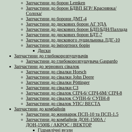
Запчастини до борон Lemken
Запчастини до борон БДВП БГР/ Краснянка/
Солоха/
Запчастини до борони ДМТ-4
Запчастини до дискових борон АГ УДА
Запчастини до дискових борон БДП/БДН/Паллада
Запчастини до дискових борон БДТ-7
Запчастини до дискового лущильника ЛДГ-10
Запчастини до імпортних борін
Диски
Запчастини до глибокорозпушувачів
Запчастини до глибокорозпушувача Gaspardo
Запчастини до зернових сівалок
Запчастини до сівалки Horsch
Запчастини до сівалки John Deere
Запчастини до сівалки Pöttinger
Запчастини до сівалки СЗ
Запчастини до сівалок СПЧ-6/ СПЧ-6М/ СПЧ-8
Запчастини до сівалок СУПН-6/ СУПН-8
Запчастини до сівалок УПС/ ВЕСТА
Запчастини до комбайнів
Запчастини до жниварок ПСП-10 та ПСП-1.5
Запчастини до комбайнів ДОН-1500А /
ДОН-1500Б / АКРОС / ВЕКТОР
Гідравлічні вузли