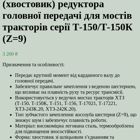
(хвостовик) редуктора
головної передачі для мостів
тракторів серії Т‑150/Т-150К
(Z=9)
3 200
₴
Призначення та особливості:
Передає крутний момент від карданного валу до
головної передачі.
Забезпечує правильне зачеплення з веденою шестернею,
що впливає на плавність руху та ресурс трансмісії.
Використовується у ведучих мостах тракторів ХТЗ
(Т‑150, Т‑150К, Т‑151, Т‑156, Т‑17021, Т‑17221,
ХТЗ‑243К.20, ХТЗ‑242К.20).
Тип зубчастого зачеплення: косозуба шестерня (Z=9), що
знижує шум і забезпечує плавність роботи.
Матеріал: високоміцна легована сталь, термооброблена
для підвищення зносостійкості.
Форма: хвостовик зі шліцьовим з’єднанням та