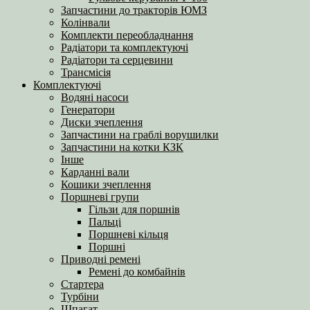
Запчастини до тракторів ЮМЗ
Колінвали
Комплекти переобладнання
Радіатори та комплектуючі
Радіатори та серцевини
Трансмісія
Комплектуючі
Водяні насоси
Генератори
Диски зчеплення
Запчастини на граблі ворушилки
Запчастини на котки КЗК
Інше
Карданні вали
Кошики зчеплення
Поршневі групи
Гільзи для поршнів
Пальці
Поршневі кільця
Поршні
Приводні ремені
Ремені до комбайнів
Стартера
Турбіни
Шпагат