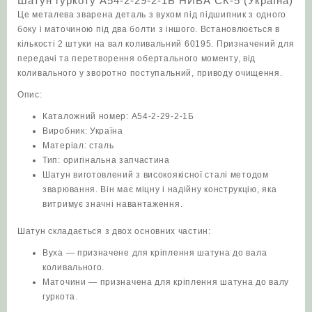
Шатун гуркоту А54-2-29-2-1Б НИВА СК-5 (Україна)
НИВА
Це металева зварена деталь з вухом під підшипник з одного
СК-5
боку і маточиною під два болти з іншого. Встановлюється в
(Україна)
кількості 2 штуки на вал коливальний 60195. Призначений для
кількість
передачі та перетворення обертального моменту, від
коливального у зворотно поступальний, приводу очищення.
Опис:
Каталожний номер: А54-2-29-2-1Б
Виробник: Україна
Матеріал: сталь
Тип: оригінальна запчастина
Шатун виготовлений з високоякісної сталі методом
зварювання. Він має міцну і надійну конструкцію, яка
витримує значні навантаження.
Шатун складається з двох основних частин:
Вуха — призначене для кріплення шатуна до вала
коливального.
Маточини — призначена для кріплення шатуна до валу
гуркота.