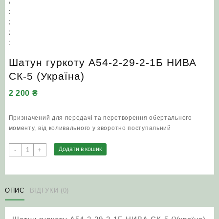
Шатун гуркоту А54-2-29-2-1Б НИВА
СК-5 (Україна)
2 200
₴
Призначений для передачі та перетворення обертального
моменту, від коливального у зворотно поступальний
Шатун
Додати в кошик
-
+
гуркоту
А54-
2-
29-
ОПИС
ВІДГУКИ (0)
2-
1Б