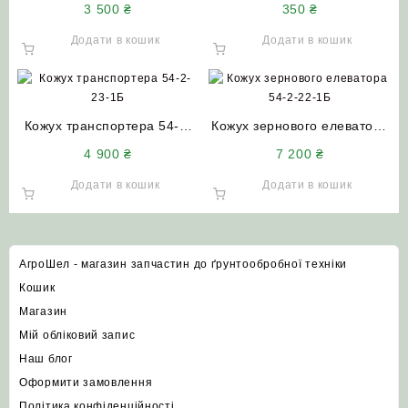
3 500
₴
350
₴
СК-5 Нива
колосового шнека
комбайнів СК-5 НИВА
Додати в кошик
Додати в кошик
Кожух транспортера 54-2-
Кожух зернового елеватора
23-1Б колосового
54-2-22-1Б Нива СК-5
4 900
₴
7 200
₴
елеватора СК-5М Нива
(довгий)
(короткий L=2.75)
Додати в кошик
Додати в кошик
АгроШел - магазин запчастин до ґрунтообробної техніки
Кошик
Магазин
Мій обліковий запис
Наш блог
Оформити замовлення
Політика конфіденційності