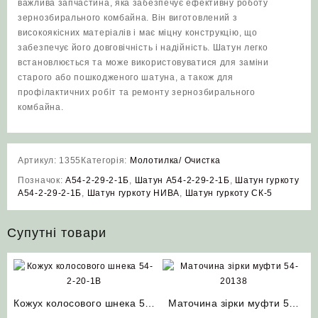
важлива запчастина, яка забезпечує ефективну роботу
зернозбирального комбайна. Він виготовлений з
високоякісних матеріалів і має міцну конструкцію, що
забезпечує його довговічність і надійність. Шатун легко
встановлюється та може використовуватися для заміни
старого або пошкодженого шатуна, а також для
профілактичних робіт та ремонту зернозбирального
комбайна.
Артикул:
1355
Категорія:
Молотилка/ Очистка
Позначок:
А54-2-29-2-1Б
,
Шатун А54-2-29-2-1Б
,
Шатун гуркоту
А54-2-29-2-1Б
,
Шатун гуркоту НИВА
,
Шатун гуркоту СК-5
Супутні товари
Кожух колосового шнека 54-
Маточина зірки муфти 54-
2-20-1В (малого) комбайна
20138 зернового та