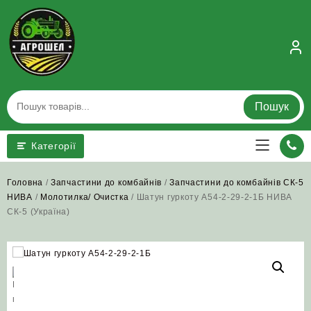
Skip
to
content
Пошук
Категорії
Головна
/
Запчастини до комбайнів
/
Запчастини до комбайнів СК-5
НИВА
/
Молотилка/ Очистка
/ Шатун гуркоту А54-2-29-2-1Б НИВА
СК-5 (Україна)