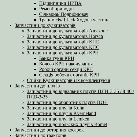
Підшипники НИВА
Ремені приводні
Січкарня/ Подрібнювач
Трансмісія/ Шасі/ Ходова частина
Запчастини до культиваторів
Запчастини до культиваторів Amazone
Запчастини до культиваторів Horsch
Запчастини до культиваторів КПЕ
Запчастини до культиваторів КПС
Запчастини до культиваторів КРН
Банка туків КРН
Колесо КРН накочування
Робочі органи секції КРН
Секція робочих органів КРН
Стійки Культиваторів і їх комплектуючі
Запчастини до плугів
Запчастини до відвальних плугів ПЛН-3-35 / 8-40 /
ПЛВ-3-35
Запчастини до оборотних плугів ПОН
Запчастини до плугів Kuhn
Запчастини до плугів Kverneland
Запчастини до плугів Lemken
Запчастини до польских плугів Bomet
Запчастини до роторних косарок
Запчастини до тракторів