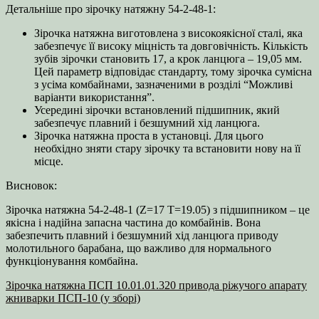
Детальніше про зірочку натяжну 54-2-48-1:
Зірочка натяжна виготовлена з високоякісної сталі, яка
забезпечує її високу міцність та довговічність. Кількість
зубів зірочки становить 17, а крок ланцюга – 19,05 мм.
Цей параметр відповідає стандарту, тому зірочка сумісна
з усіма комбайнами, зазначеними в розділі “Можливі
варіанти використання”.
Усередині зірочки встановлений підшипник, який
забезпечує плавний і безшумний хід ланцюга.
Зірочка натяжна проста в установці. Для цього
необхідно зняти стару зірочку та встановити нову на її
місце.
Висновок:
Зірочка натяжна 54-2-48-1 (Z=17 T=19.05) з підшипником – це
якісна і надійна запасна частина до комбайнів. Вона
забезпечить плавний і безшумний хід ланцюга приводу
молотильного барабана, що важливо для нормального
функціонування комбайна.
Зірочка натяжна ПСП 10.01.01.320 привода ріжучого апарату
жниварки ПСП-10 (у зборі)