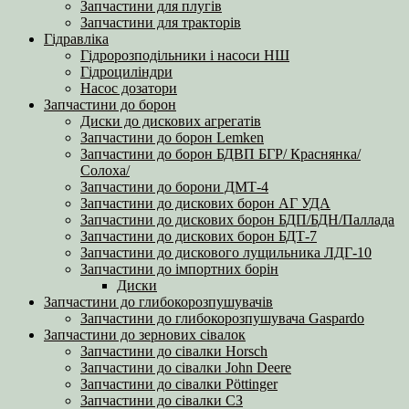
Запчастини для плугів
Запчастини для тракторів
Гідравліка
Гідророзподільники і насоси НШ
Гідроциліндри
Насос дозатори
Запчастини до борон
Диски до дискових агрегатів
Запчастини до борон Lemken
Запчастини до борон БДВП БГР/ Краснянка/
Солоха/
Запчастини до борони ДМТ-4
Запчастини до дискових борон АГ УДА
Запчастини до дискових борон БДП/БДН/Паллада
Запчастини до дискових борон БДТ-7
Запчастини до дискового лущильника ЛДГ-10
Запчастини до імпортних борін
Диски
Запчастини до глибокорозпушувачів
Запчастини до глибокорозпушувача Gaspardo
Запчастини до зернових сівалок
Запчастини до сівалки Horsch
Запчастини до сівалки John Deere
Запчастини до сівалки Pöttinger
Запчастини до сівалки СЗ