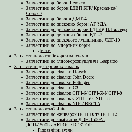
Запчастини до борон Lemken
Запчастини до борон БДВП БГР/ Краснянка/
Солоха/
Запчастини до борони ДМТ-4
Запчастини до дискових борон АГ УДА
Запчастини до дискових борон БДП/БДН/Паллада
Запчастини до дискових борон БДТ-7
Запчастини до дискового лущильника ЛДГ-10
Запчастини до імпортних борін
Диски
Запчастини до глибокорозпушувачів
Запчастини до глибокорозпушувача Gaspardo
Запчастини до зернових сівалок
Запчастини до сівалки Horsch
Запчастини до сівалки John Deere
Запчастини до сівалки Pöttinger
Запчастини до сівалки СЗ
Запчастини до сівалок СПЧ-6/ СПЧ-6М/ СПЧ-8
Запчастини до сівалок СУПН-6/ СУПН-8
Запчастини до сівалок УПС/ ВЕСТА
Запчастини до комбайнів
Запчастини до жниварок ПСП-10 та ПСП-1.5
Запчастини до комбайнів ДОН-1500А /
ДОН-1500Б / АКРОС / ВЕКТОР
Гідравлічні вузли