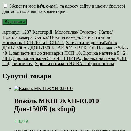
Зберегти моє ім'я, e-mail, та адресу сайту в цьому браузері
для моїх подальших коментарів.
Артикул:
1287
Категорій:
Молотилка/ Очистка
,
Жатка/
Похила камера
,
Жатка/ Похила камера
,
Запчастини до
жниварок ПСП-10 та ПСП-1.5
,
Запчастини до комбайнів
ДОН-1500А / ДОН-1500Б / АКРОС / ВЕКТОР
Позначок:
54-2-
48-1
,
запчастини до жниварки ПСП-10
,
Зірочка натяжна 54-2-
48-1
,
Зірочка натяжна 54-2-48-1 НИВА
,
Зірочка натяжна ДОН
з підшипником
,
Зірочка натяжна НИВА з підшипником
Супутні товари
Важіль МКШ ЖХН-03.010
Дон-1500Б (в зборі)
1 800
₴