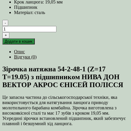
Крок ланцюга: 19,05 мм
Підшипник
Матеріал: сталь
-
Зірочка
натяжна
+
54-
Додати в кошик
2-
48-
Опис
1
Відгуки (0)
(Z=17
T=19.05)
Зірочка натяжна 54-2-48-1 (Z=17
з
підшипником
T=19.05) з підшипником НИВА ДОН
кількість
ВЕКТОР АКРОС ЄНІСЕЙ ПОЛІССЯ
Це запасна частина до сільськогосподарської техніки, яка
використовується для натягування ланцюга приводу
молотильного барабана комбайна. Зірочка виготовлена з
високоякісної сталі та має 17 зубів з кроком 19,05 мм.
Усередині зірочки встановлений підшипник, який забезпечує
плавний і безшумний хід ланцюга.