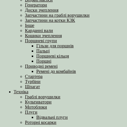
Генератори
Диски зчеплення
Запчастини на граблі ворушилки
Запчастини на котки КЗК
Інше
Карданні вали
Кошики зчеплення
Поршневі групи
Гільзи для поршнів
Пальці
Поршневі кільця
Поршні
Приводні ремені
Ремені до комбайнів
Стартера
Турбіни
Шпагат
Техніка
Граблі ворушилки
Культиватори
Мотоблоки
Плуги
Відвальні плуги
Роторні косарки