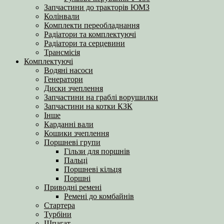
Запчастини до тракторів ЮМЗ
Колінвали
Комплекти переобладнання
Радіатори та комплектуючі
Радіатори та серцевини
Трансмісія
Комплектуючі
Водяні насоси
Генератори
Диски зчеплення
Запчастини на граблі ворушилки
Запчастини на котки КЗК
Інше
Карданні вали
Кошики зчеплення
Поршневі групи
Гільзи для поршнів
Пальці
Поршневі кільця
Поршні
Приводні ремені
Ремені до комбайнів
Стартера
Турбіни
Шпагат