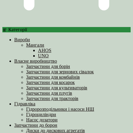
Категорії
Вироби
Мангали
AHOS
UNO
Власне виробництво
Запчастини для борін
Запчастини для зернових сівалок
Запчастини для комбайнів
Запчастини для косарок
Запчастини для культиваторів
Запчастини для плугів
Запчастини для тракторів
Гідравліка
Гідророзподільники і насоси НШ
Гідроциліндри
Насос дозатори
Запчастини до борон
Диски до дискових агрегатів