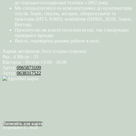
до сільськогосподарської техніки з 2002 року.
Ми спеціалізуємося на комплектуючих до культиваторів,
плугів, борін, сівалок, косарок, обприскувачів та
тракторів (МТЗ, ЮМЗ), комбайнів (НИВА, ДОН, Акрос,
Вектор).
Пропонуємо як власні посилені вузли, так і продукцію
провідних брендів.
Якість, перевірена роками роботи в полі.
Харків авторинок Лоск (східна сторона)
Ряд - 4 Місце - 35
Вівторок - Неділя з 9.00 - 16.00
Артур
0965873109
Артур
0638317522
Натисніть для карти
АгроШел © 2026