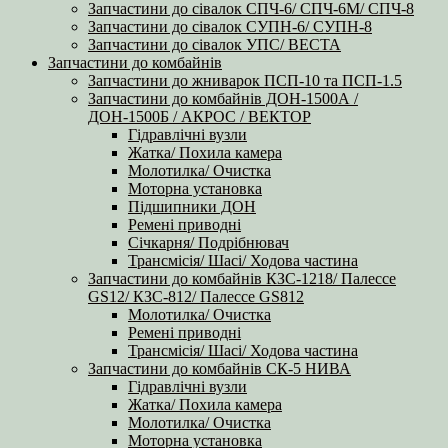
Запчастини до сівалок СПЧ-6/ СПЧ-6М/ СПЧ-8
Запчастини до сівалок СУПН-6/ СУПН-8
Запчастини до сівалок УПС/ ВЕСТА
Запчастини до комбайнів
Запчастини до жниварок ПСП-10 та ПСП-1.5
Запчастини до комбайнів ДОН-1500А /
ДОН-1500Б / АКРОС / ВЕКТОР
Гідравлічні вузли
Жатка/ Похила камера
Молотилка/ Очистка
Моторна установка
Підшипники ДОН
Ремені приводні
Січкарня/ Подрібнювач
Трансмісія/ Шасі/ Ходова частина
Запчастини до комбайнів КЗС-1218/ Палессе
GS12/ КЗС-812/ Палессе GS812
Молотилка/ Очистка
Ремені приводні
Трансмісія/ Шасі/ Ходова частина
Запчастини до комбайнів СК-5 НИВА
Гідравлічні вузли
Жатка/ Похила камера
Молотилка/ Очистка
Моторна установка