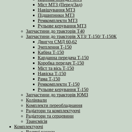
Міст МТЗ (Перед/Зад)
Навішування МТЗ
Підшипники МТЗ
Ремкомплекти МТЗ
Рульове керування МТЗ
Запчастини до тракторів Т40
Запчастини до тракторів ХТЗ/ Т-150/ Т-150К
Двигун СМД 60-62
Зчеплення Т-150
Кабіна Т-150
Карданна передача Т-150
Коробка передач Т-150
Міст та вісь Т-150
Навіска Т-150
Рама Т-150
Ремкомплекти Т-150
Рульове керування Т-150
Запчастини до тракторів ЮМЗ
Колінвали
Комплекти переобладнання
Радіатори та комплектуючі
Радіатори та серцевини
Трансмісія
Комплектуючі
Водяні насоси