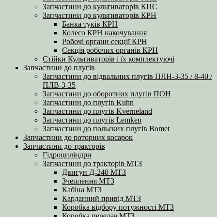
Запчастини до культиваторів КПС
Запчастини до культиваторів КРН
Банка туків КРН
Колесо КРН накочування
Робочі органи секції КРН
Секція робочих органів КРН
Стійки Культиваторів і їх комплектуючі
Запчастини до плугів
Запчастини до відвальних плугів ПЛН-3-35 / 8-40 /
ПЛВ-3-35
Запчастини до оборотних плугів ПОН
Запчастини до плугів Kuhn
Запчастини до плугів Kverneland
Запчастини до плугів Lemken
Запчастини до польских плугів Bomet
Запчастини до роторних косарок
Запчастини до тракторів
Гідроциліндри
Запчастини до тракторів МТЗ
Двигун Д-240 МТЗ
Зчеплення МТЗ
Кабіна МТЗ
Карданний привід МТЗ
Коробка відбору потужності МТЗ
Коробка передач МТЗ