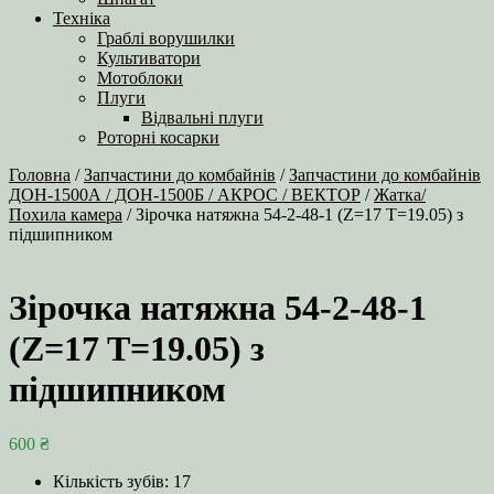
Техніка
Граблі ворушилки
Культиватори
Мотоблоки
Плуги
Відвальні плуги
Роторні косарки
Головна
/
Запчастини до комбайнів
/
Запчастини до комбайнів
ДОН-1500А / ДОН-1500Б / АКРОС / ВЕКТОР
/
Жатка/
Похила камера
/ Зірочка натяжна 54-2-48-1 (Z=17 T=19.05) з
підшипником
Зірочка натяжна 54-2-48-1
(Z=17 T=19.05) з
підшипником
600
₴
Кількість зубів: 17