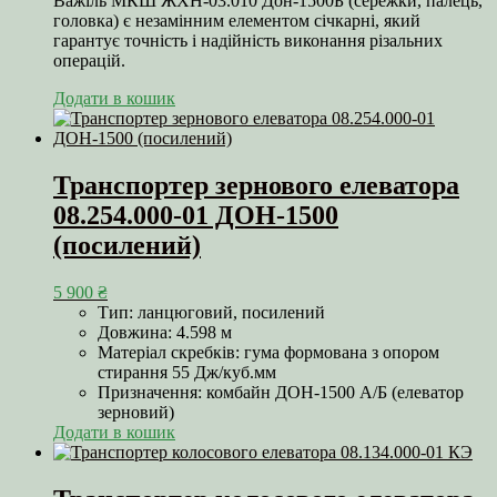
Важіль МКШ ЖХН-03.010 Дон-1500Б (сережки, палець,
головка) є незамінним елементом січкарні, який
гарантує точність і надійність виконання різальних
операцій.
Додати в кошик
Транспортер зернового елеватора
08.254.000-01 ДОН-1500
(посилений)
5 900
₴
Тип: ланцюговий, посилений
Довжина: 4.598 м
Матеріал скребків: гума формована з опором
стирання 55 Дж/куб.мм
Призначення: комбайн ДОН-1500 А/Б (елеватор
зерновий)
Додати в кошик