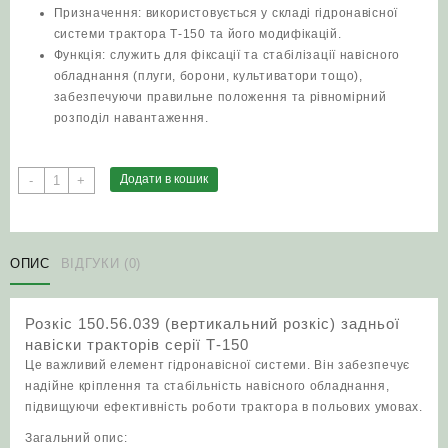
Призначення: використовується у складі гідронавісної
системи трактора Т-150 та його модифікацій.
Функція: служить для фіксації та стабілізації навісного
обладнання (плуги, борони, культиватори тощо),
забезпечуючи правильне положення та рівномірний
розподіл навантаження.
Розкіс
Додати в кошик
-
+
150.56.039
(вертикальний
розкіс)
задньої
ОПИС
ВІДГУКИ (0)
навіски
тракторів
Розкіс 150.56.039 (вертикальний розкіс) задньої
серії
навіски тракторів серії Т‑150
Т‑150
Це важливий елемент гідронавісної системи. Він забезпечує
кількість
надійне кріплення та стабільність навісного обладнання,
підвищуючи ефективність роботи трактора в польових умовах.
Загальний опис: