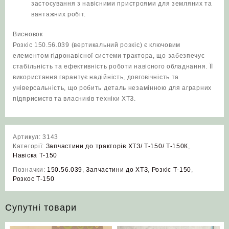
застосування з навісними пристроями для земляних та
вантажних робіт.
Висновок
Розкіс 150.56.039 (вертикальний розкіс) є ключовим
елементом гідронавісної системи трактора, що забезпечує
стабільність та ефективність роботи навісного обладнання. Її
використання гарантує надійність, довговічність та
універсальність, що робить деталь незамінною для аграрних
підприємств та власників техніки ХТЗ.
Артикул:
3143
Категорії:
Запчастини до тракторів ХТЗ/ Т-150/ Т-150К
,
Навіска Т-150
Позначки:
150.56.039
,
Запчастини до ХТЗ
,
Розкіс Т‑150
,
Розкос Т-150
Супутні товари