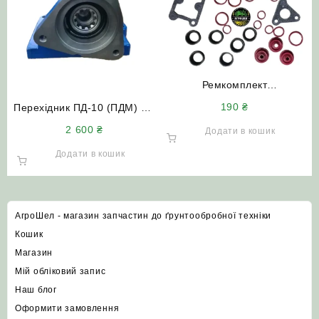
Ремкомплект
гідророзподільника Р-80
190
₴
Перехідник ПД-10 (ПДМ) під
силікон (ущільнювачі) МТЗ
стартер (посилений)
2 600
₴
ЮМЗ Т-40 Т-150
Додати в кошик
трактор МТЗ ЮМЗ Т-150
Додати в кошик
АгроШел - магазин запчастин до ґрунтообробної техніки
Кошик
Магазин
Мій обліковий запис
Наш блог
Оформити замовлення