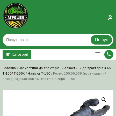
Skip
to
content
Пошук
Категорії
Головна
/
Запчастини до тракторів
/
Запчастини до тракторів ХТЗ/
Т-150/ Т-150К
/
Навіска Т-150
/ Розкіс 150.56.039 (вертикальний
розкіс) задньої навіски тракторів серії Т‑150