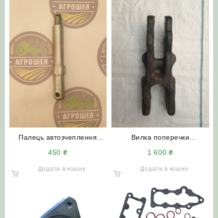
Палець автозчеплення
Вилка поперечки
СА-2.601 трактора Т-150
150.35.105-1 (Т-150) пряма
450
₴
1 600
₴
АгроШел
(нового зразка)
Додати в кошик
Додати в кошик