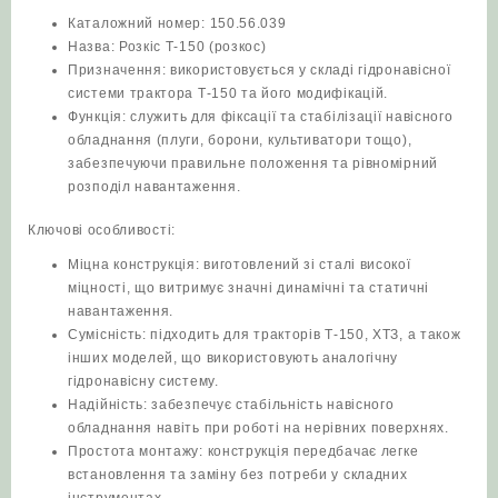
Каталожний номер: 150.56.039
Назва: Розкіс Т-150 (розкос)
Призначення: використовується у складі гідронавісної
системи трактора Т-150 та його модифікацій.
Функція: служить для фіксації та стабілізації навісного
обладнання (плуги, борони, культиватори тощо),
забезпечуючи правильне положення та рівномірний
розподіл навантаження.
Ключові особливості:
Міцна конструкція: виготовлений зі сталі високої
міцності, що витримує значні динамічні та статичні
навантаження.
Сумісність: підходить для тракторів Т-150, ХТЗ, а також
інших моделей, що використовують аналогічну
гідронавісну систему.
Надійність: забезпечує стабільність навісного
обладнання навіть при роботі на нерівних поверхнях.
Простота монтажу: конструкція передбачає легке
встановлення та заміну без потреби у складних
інструментах.