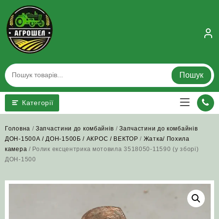
Skip
to
content
Пошук
Категорії
Головна
/
Запчастини до комбайнів
/
Запчастини до комбайнів
ДОН-1500А / ДОН-1500Б / АКРОС / ВЕКТОР
/
Жатка/ Похила
камера
/ Ролик ексцентрика мотовила 3518050-11590 (у зборі)
ДОН-1500