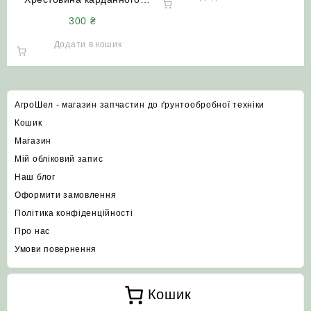
валу жатки Н.051.02.606А
300
₴
(сільгосп хрестовина) НИВА
СК-5
Додати в кошик
АгроШел - магазин запчастин до ґрунтообробної техніки
Кошик
Магазин
Мій обліковий запис
Наш блог
Оформити замовлення
Політика конфіденційності
Про нас
Умови повернення
Кошик