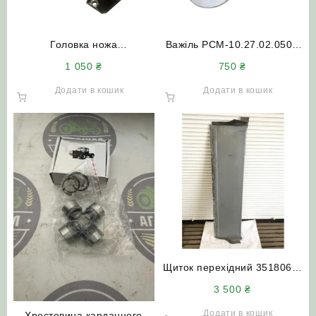
Головка ножа
Важіль РСМ-10.27.02.050А
РСМ-10.27.01.470 (п’ятка)
валу нижньої похилої
1 050
₴
750
₴
під підшипник ДОН-1500Б
камери (ракетка) з денцем
(лівий/правий) ДОН-1500 А/
Додати в кошик
Додати в кошик
Б
Щиток перехідний 3518060-
10160 жатки Дон-1500А Б
3 500
₴
Додати в кошик
Хрестовина карданного