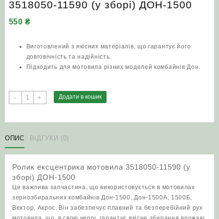
3518050-11590 (у зборі) ДОН-1500
550
₴
Виготовлений з якісних матеріалів, що гарантує його
довговічність та надійність.
Підходить для мотовила різних моделей комбайнів Дон.
Ролик
Додати в кошик
-
+
ексцентрика
мотовила
3518050-
11590
ОПИС
ВІДГУКИ (0)
(у
зборі)
Ролик ексцентрика мотовила 3518050-11590 (у
ДОН-1500
зборі) ДОН-1500
кількість
Це важлива запчастина, що використовується в мотовилах
зернозбиральних комбайнів Дон-1500, Дон-1500А, 1500Б,
Вектор, Акрос. Він забезпечує плавний та безперебійний рух
мотовила, що, в свою чергу, гарантує якісне збирання врожаю.