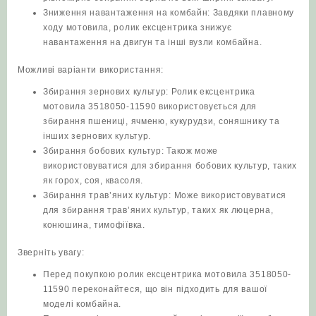
Зниження навантаження на комбайн: Завдяки плавному
ходу мотовила, ролик ексцентрика знижує
навантаження на двигун та інші вузли комбайна.
Можливі варіанти використання:
Збирання зернових культур: Ролик ексцентрика
мотовила 3518050-11590 використовується для
збирання пшениці, ячменю, кукурудзи, соняшнику та
інших зернових культур.
Збирання бобових культур: Також може
використовуватися для збирання бобових культур, таких
як горох, соя, квасоля.
Збирання трав’яних культур: Може використовуватися
для збирання трав’яних культур, таких як люцерна,
конюшина, тимофіївка.
Зверніть увагу:
Перед покупкою ролик ексцентрика мотовила 3518050-
11590 переконайтеся, що він підходить для вашої
моделі комбайна.