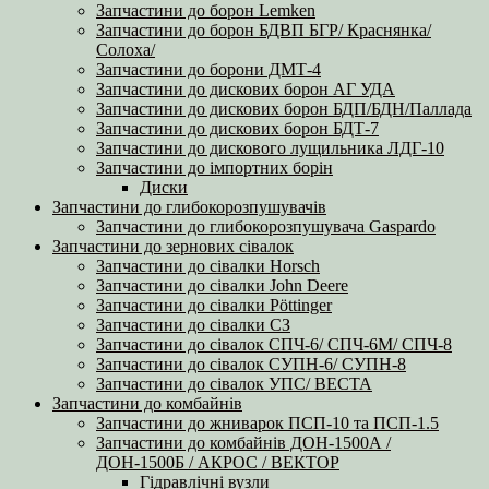
Запчастини до борон Lemken
Запчастини до борон БДВП БГР/ Краснянка/
Солоха/
Запчастини до борони ДМТ-4
Запчастини до дискових борон АГ УДА
Запчастини до дискових борон БДП/БДН/Паллада
Запчастини до дискових борон БДТ-7
Запчастини до дискового лущильника ЛДГ-10
Запчастини до імпортних борін
Диски
Запчастини до глибокорозпушувачів
Запчастини до глибокорозпушувача Gaspardo
Запчастини до зернових сівалок
Запчастини до сівалки Horsch
Запчастини до сівалки John Deere
Запчастини до сівалки Pöttinger
Запчастини до сівалки СЗ
Запчастини до сівалок СПЧ-6/ СПЧ-6М/ СПЧ-8
Запчастини до сівалок СУПН-6/ СУПН-8
Запчастини до сівалок УПС/ ВЕСТА
Запчастини до комбайнів
Запчастини до жниварок ПСП-10 та ПСП-1.5
Запчастини до комбайнів ДОН-1500А /
ДОН-1500Б / АКРОС / ВЕКТОР
Гідравлічні вузли