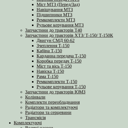
Міст МТЗ (Перед/Зад)
Навішування МТЗ
Підшипники МТЗ
Ремкомплекти МТЗ
Рульове керування МТЗ
Запчастини до тракторів Т40
Запчастини до тракторів ХТЗ/ Т-150/ Т-150К
Двигун СМД 60-62
Зчеплення Т-150
Кабіна Т-150
Карданна передача Т-150
Коробка передач Т-150
Міст та вісь Т-150
Навіска Т-150
Рама Т-150
Ремкомплекти Т-150
Рульове керування Т-150
Запчастини до тракторів ЮМЗ
Колінвали
Комплекти переобладнання
Радіатори та комплектуючі
Радіатори та серцевини
Трансмісія
Комплектуючі
Водяні насоси