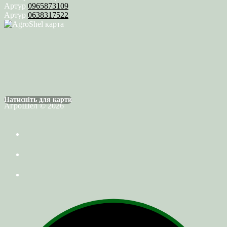
Артур
0965873109
Артур
0638317522
Натисніть для карти
АгроШел © 2026