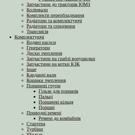
Запчастини до тракторів ЮМЗ
Колінвали
Комплекти переобладнання
Радіатори та комплектуючі
Радіатори та серцевини
Трансмісія
Комплектуючі
Водяні насоси
Генератори
Диски зчеплення
Запчастини на граблі ворушилки
Запчастини на котки КЗК
Інше
Карданні вали
Кошики зчеплення
Поршневі групи
Гільзи для поршнів
Пальці
Поршневі кільця
Поршні
Приводні ремені
Ремені до комбайнів
Стартера
Турбіни
Шпагат