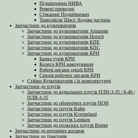
Підшипники НИВА
Ремені приводні
Січкарня/ Подрібнювач
Трансмісія/ Шасі/ Ходова частина
Запчастини до культиваторів
Запчастини до культиваторів Amazone
Запчастини до культиваторів Horsch
Запчастини до культиваторів КПЕ
Запчастини до культиваторів КПС
Запчастини до культиваторів КРН
Банка туків КРН
Колесо КРН накочування
Робочі органи секції КРН
Секція робочих органів КРН
Стійки Культиваторів і їх комплектуючі
Запчастини до плугів
Запчастини до відвальних плугів ПЛН-3-35 / 8-40 /
ПЛВ-3-35
Запчастини до оборотних плугів ПОН
Запчастини до плугів Kuhn
Запчастини до плугів Kverneland
Запчастини до плугів Lemken
Запчастини до польских плугів Bomet
Запчастини до роторних косарок
Запчастини до тракторів