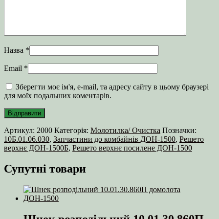
Назва
*
Email
*
Зберегти моє ім'я, e-mail, та адресу сайту в цьому браузері
для моїх подальших коментарів.
Артикул:
2000
Категорія:
Молотилка/ Очистка
Позначки:
10Б.01.06.030
,
Запчастини до комбайнів ДОН-1500
,
Решето
верхнє ДОН-1500Б
,
Решето верхнє посилене ДОН-1500
Супутні товари
Шнек розподільний 10.01.30.860П