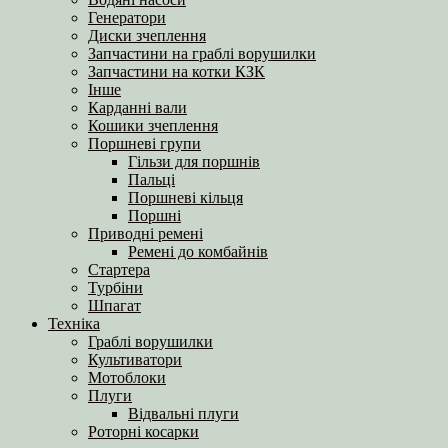
Генератори
Диски зчеплення
Запчастини на граблі ворушилки
Запчастини на котки КЗК
Інше
Карданні вали
Кошики зчеплення
Поршневі групи
Гільзи для поршнів
Пальці
Поршневі кільця
Поршні
Приводні ремені
Ремені до комбайнів
Стартера
Турбіни
Шпагат
Техніка
Граблі ворушилки
Культиватори
Мотоблоки
Плуги
Відвальні плуги
Роторні косарки