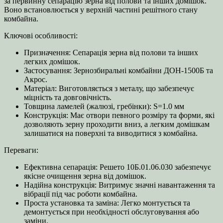
за первинну сепарацію зерна від полови та інших домішок.
Воно встановлюється у верхній частині решітного стану
комбайна.
Ключові особливості:
Призначення: Сепарація зерна від полови та інших
легких домішок.
Застосування: Зернозбиральні комбайни ДОН-1500Б та
Акрос.
Матеріал: Виготовляється з металу, що забезпечує
міцність та довговічність.
Товщина ламелей (жалюзі, гребінки): S=1.0 мм
Конструкція: Має отвори певного розміру та форми, які
дозволяють зерну проходити вниз, а легким домішкам
залишатися на поверхні та виводитися з комбайна.
Переваги:
Ефективна сепарація: Решето 10Б.01.06.030 забезпечує
якісне очищення зерна від домішок.
Надійна конструкція: Витримує значні навантаження та
вібрації під час роботи комбайна.
Проста установка та заміна: Легко монтується та
демонтується при необхідності обслуговування або
заміни.