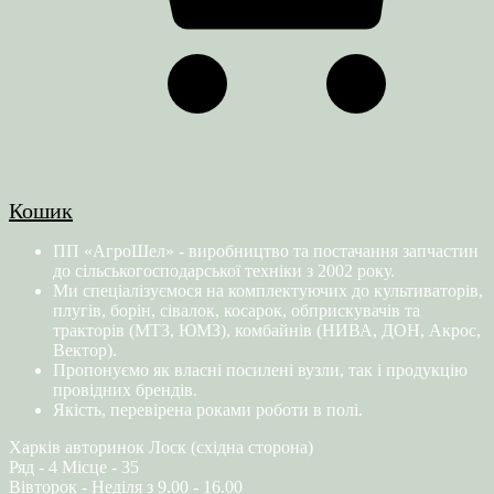
Кошик
ПП «АгроШел» - виробництво та постачання запчастин
до сільськогосподарської техніки з 2002 року.
Ми спеціалізуємося на комплектуючих до культиваторів,
плугів, борін, сівалок, косарок, обприскувачів та
тракторів (МТЗ, ЮМЗ), комбайнів (НИВА, ДОН, Акрос,
Вектор).
Пропонуємо як власні посилені вузли, так і продукцію
провідних брендів.
Якість, перевірена роками роботи в полі.
Харків авторинок Лоск (східна сторона)
Ряд - 4 Місце - 35
Вівторок - Неділя з 9.00 - 16.00