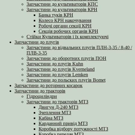
Запчастини до культиваторів КПС
Запчастини до культиваторів КРН
Банка туків КРН
Колесо КРН накочування
Робочі органи секції КРН
Секція робочих органів КРН
Стійки Культиваторів і їх комплектуючі
Запчастини до плугів
Запчастини до відвальних плугів ПЛН-3-35 / 8-40 /
ПЛВ-3-35
Запчастини до оборотних плугів ПОН
Запчастини до плугів Kuhn
Запчастини до плугів Kverneland
Запчастини до плугів Lemken
Запчастини до польских плугів Bomet
Запчастини до роторних косарок
Запчастини до тракторів
Гідроциліндри
Запчастини до тракторів МТЗ
Двигун Д-240 МТЗ
Зчеплення МТЗ
Кабіна МТЗ
Карданний привід МТЗ
Коробка відбору потужності МТЗ
Коробка передач МТЗ