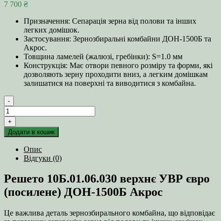
7 700
₴
Призначення: Сепарація зерна від полови та інших
легких домішок.
Застосування: Зернозбиральні комбайни ДОН-1500Б та
Акрос.
Товщина ламелей (жалюзі, гребінки): S=1.0 мм
Конструкція: Має отвори певного розміру та форми, які
дозволяють зерну проходити вниз, а легким домішкам
залишатися на поверхні та виводитися з комбайна.
-
Решето
10Б.01.06.030
+
верхнє
Додати в кошик
УВР
євро
Опис
(посилене)
Відгуки (0)
ДОН-1500Б
Акрос
Решето 10Б.01.06.030 верхнє УВР євро
кількість
(посилене) ДОН-1500Б Акрос
Це важлива деталь зернозбирального комбайна, що відповідає