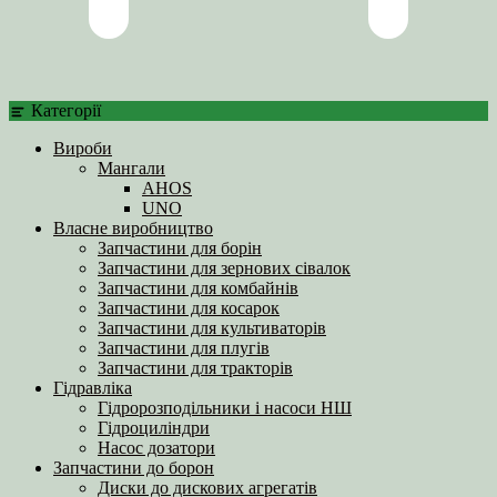
Категорії
Вироби
Мангали
AHOS
UNO
Власне виробництво
Запчастини для борін
Запчастини для зернових сівалок
Запчастини для комбайнів
Запчастини для косарок
Запчастини для культиваторів
Запчастини для плугів
Запчастини для тракторів
Гідравліка
Гідророзподільники і насоси НШ
Гідроциліндри
Насос дозатори
Запчастини до борон
Диски до дискових агрегатів