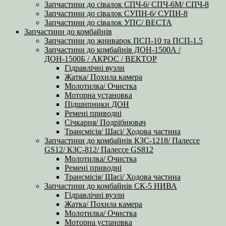
Запчастини до сівалок СПЧ-6/ СПЧ-6М/ СПЧ-8
Запчастини до сівалок СУПН-6/ СУПН-8
Запчастини до сівалок УПС/ ВЕСТА
Запчастини до комбайнів
Запчастини до жниварок ПСП-10 та ПСП-1.5
Запчастини до комбайнів ДОН-1500А /
ДОН-1500Б / АКРОС / ВЕКТОР
Гідравлічні вузли
Жатка/ Похила камера
Молотилка/ Очистка
Моторна установка
Підшипники ДОН
Ремені приводні
Січкарня/ Подрібнювач
Трансмісія/ Шасі/ Ходова частина
Запчастини до комбайнів КЗС-1218/ Палессе
GS12/ КЗС-812/ Палессе GS812
Молотилка/ Очистка
Ремені приводні
Трансмісія/ Шасі/ Ходова частина
Запчастини до комбайнів СК-5 НИВА
Гідравлічні вузли
Жатка/ Похила камера
Молотилка/ Очистка
Моторна установка