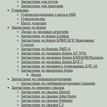
Запчастини для плугів
Запчастини для тракторів
Гідравліка
Гідророзподільники і насоси НШ
Гідроциліндри
Насос дозатори
Запчастини до борон
Диски до дискових агрегатів
Запчастини до борон Lemken
Запчастини до борон БДВП БГР/ Краснянка/
Солоха/
Запчастини до борони ДМТ-4
Запчастини до дискових борон АГ УДА
Запчастини до дискових борон БДП/БДН/Паллада
Запчастини до дискових борон БДТ-7
Запчастини до дискового лущильника ЛДГ-10
Запчастини до імпортних борін
Диски
Запчастини до глибокорозпушувачів
Запчастини до глибокорозпушувача Gaspardo
Запчастини до зернових сівалок
Запчастини до сівалки Horsch
Запчастини до сівалки John Deere
Запчастини до сівалки Pöttinger
Запчастини до сівалки СЗ