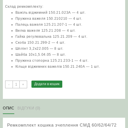
Склад ремкомплекту:
Важіль віджимний 150.21.023А — 4 шт.
Пружина важеля 150.210210 — 4 шт.
Палець важеля 125.21.207-1 — 4 шт.
Вилка важеля 125.21.208 — 4 шт.
Гайка регулювальна 125.21.209 — 4 шт.
Скоба 150.21.299-2 — 4 шт.
Шплінт 3,2х22.005 — 8 шт.
Шайба 10х1,5.04.05 — 8 шт.
Пружина стопорна 125.21.233-1 — 4 шт.
Кільце віджимних важелів 150.21.240А — 1 шт.
Ремкомплект
Додати в кошик
-
+
кошика
зчеплення
СМД
60/62/64/72
ОПИС
ВІДГУКИ (0)
(трактор
Т-150)
Ремкомплект кошика зчеплення СМД 60/62/64/72
кількість