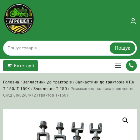
Skip
to
content
Пошук
Категорії
Головна
/
Запчастини до тракторів
/
Запчастини до тракторів ХТЗ/
Т-150/ Т-150К
/
Зчеплення Т-150
/ Ремкомплект кошика зчеплення
СМД 60/62/64/72 (трактор Т-150)