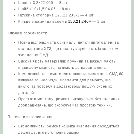
Шплінт 3,2х22.005 — 8 шт.
Шайба 10х1,5.04.05 — 8 шт.
Пружина стопорна 125.21.233-1 — 4 шт.
Кільце віджимних важелів
150.21.240
А — 1 шт.
Ключові особливості:
Повна відповідність оригіналу: деталі виготовлені за
стандартами ХТЗ, що гарантує сумісність із кошиком
зчеплення СМД.
Висока якість матеріалів: пружини та важелі мають
підвищену міцність і стійкість до навантажень.
Комплексність: ремкомплект кошика зчеплення СМД 60
включає всі необхідні елементи для ремонту, що
виключає потребу в додатковому пошуку окремих
деталей.
Простота монтажу: ремонт виконується без складних
доопрацювань, що скорочує час простою техніки.
Переваги використання:
Економічність: ремонт кошика зчеплення обходиться
дешевше, ніж його повна заміна.