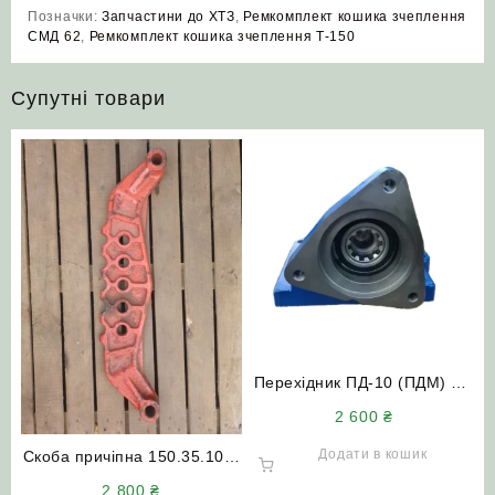
Позначки:
Запчастини до ХТЗ
,
Ремкомплект кошика зчеплення
СМД 62
,
Ремкомплект кошика зчеплення Т-150
Супутні товари
Перехідник ПД-10 (ПДМ) під
стартер (посилений)
2 600
₴
трактор МТЗ ЮМЗ Т-150
Додати в кошик
Скоба причіпна 150.35.103-
1 (СМД-60 Т-150)
2 800
₴