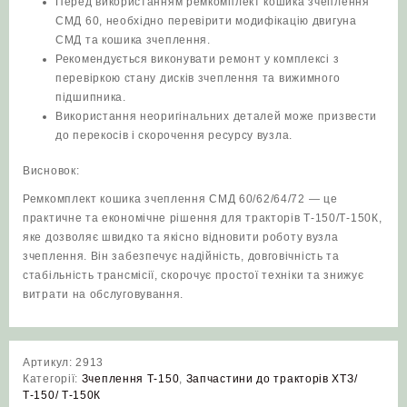
Перед використанням ремкомплект кошика зчеплення
СМД 60, необхідно перевірити модифікацію двигуна
СМД та кошика зчеплення.
Рекомендується виконувати ремонт у комплексі з
перевіркою стану дисків зчеплення та вижимного
підшипника.
Використання неоригінальних деталей може призвести
до перекосів і скорочення ресурсу вузла.
Висновок:
Ремкомплект кошика зчеплення СМД 60/62/64/72 — це
практичне та економічне рішення для тракторів Т-150/Т-150К,
яке дозволяє швидко та якісно відновити роботу вузла
зчеплення. Він забезпечує надійність, довговічність та
стабільність трансмісії, скорочує простої техніки та знижує
витрати на обслуговування.
Артикул:
2913
Категорії:
Зчеплення Т-150
,
Запчастини до тракторів ХТЗ/
Т-150/ Т-150К